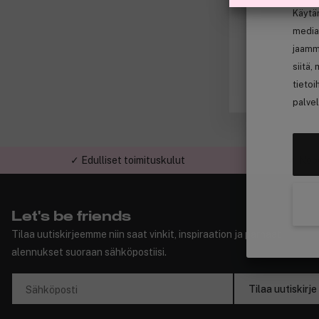
Käytä
media
jaamm
siitä,
tietoi
palvel
✓ Edulliset toimituskulut
✓ Nope
Let's be friends
Tilaa uutiskirjeemme niin saat vinkit, inspiraation ja parhaat
alennukset suoraan sähköpostiisi.
Tilaa uutiskirje
Sähköposti