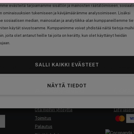
mme evästeitä tarjoamamme sisällön ja mainosten räätälöimiseen, sosiaal
Tai
n ominaisuuksien tukemiseen ja kävijämäärämme analysoimiseen. Lisäksi
e sosiaalisen median, mainosalan ja analytiikka-alan kumppaneillemme tie
 miten käytät sivustoamme. Kumppanimme voivat yhdistää näitä tietoja muih
hin, joita olet antanut heille tai joita on kerätty, kun olet käyttänyt heidän
ujaan.
SALLI KAIKKI EVÄSTEET
a toimitus 1-5 arkipäivää
✓ Turvallinen verkkok
NÄYTÄ TIEDOT
Asiakaspalvelu
COCO
Tarvitsetko apua?
Meistä
Ota meihin yhteyttä
Liity jäsen
Toimitus
Palautus