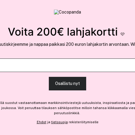
rvallinen verkkokauppa
✓ Kilpailukykyiset hi
Löydä suosikkisi 25.417 tuotteen joukosta..
Voita 200€ lahjakortti
🩷
uutiskirjeemme ja nappaa paikkasi 200 euron lahjakortin arvontaan. W
Kirjaudu sisään/Rekisteröidy
Osallistu nyt
Syötä sähköpostiosoite kirjautuaksesi sisään tai rekisteröidäksesi uuden
käyttäjän
llä suostut vastaanottamaan markkinointiviestejä uutuuksista, inspiraatiosta ja pa
joukossa. Voit peruuttaa tilauksen sähköpostitse milloin tahansa klikkaamalla vie
Sähköpostiosoite
peruutuslinkkiä.
Ehdot
ja
tietosuoja
rekisteröitymiselle
Tämä sivusto käyttää evästeit
Kirjaudu sisään/Rekisteröidy