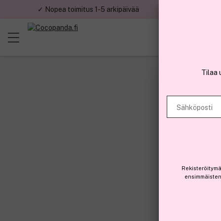
✓ Nopea toimitus 1-5 arkipäivää
✓ Tu
Tilaa 
Sähköposti
Rekisteröitymä
ensimmäisten 