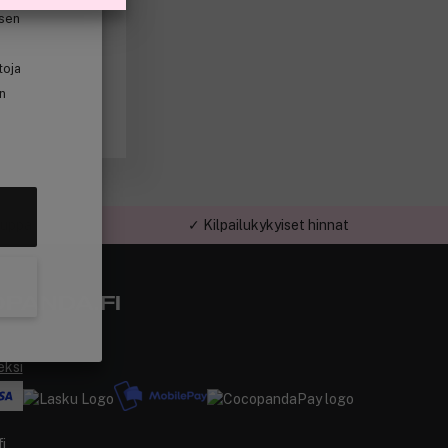
isen
toja
in
auppa
✓ Kilpailukykyiset hinnat
PANDA.FI
eksi