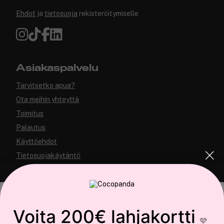
Ehdot
ja
tietosuoja
rekisteröitymiselle
Asiakaspalvelu
Tarvitsetko apua?
Ota meihin yhteyttä
Toimitus
Palautus
Käyttöehdot
Tietosuojakäytäntö
Tämä sivusto käyttää evästeitä
Voita 200€ lahjakortti
🩷