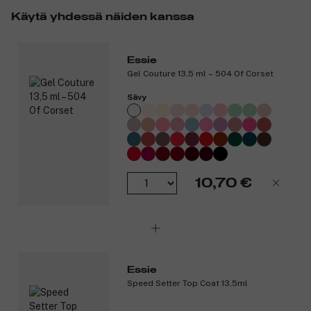
Käytä yhdessä näiden kanssa
Tuotenumero:
3016284
Essie
Gel Couture 13,5 ml – 504 Of Corset
Sävy
10,70 €
Essie
Speed Setter Top Coat 13,5ml