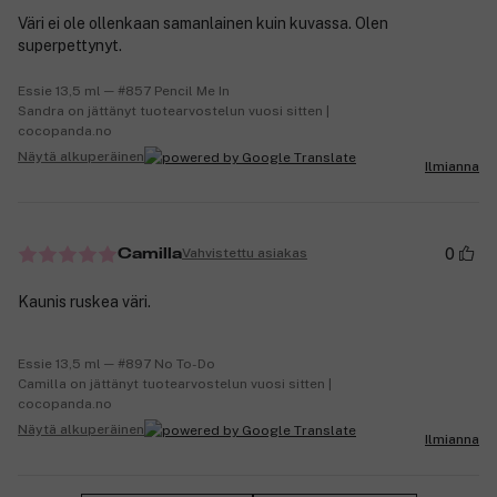
Väri ei ole ollenkaan samanlainen kuin kuvassa. Olen
superpettynyt.
Essie 13,5 ml ─ #857 Pencil Me In
Sandra on jättänyt tuotearvostelun vuosi sitten |
cocopanda.no
Näytä alkuperäinen
Ilmianna
0
Vahvistettu asiakas
Camilla
Kaunis ruskea väri.
Essie 13,5 ml ─ #897 No To-Do
Camilla on jättänyt tuotearvostelun vuosi sitten |
cocopanda.no
Näytä alkuperäinen
Ilmianna