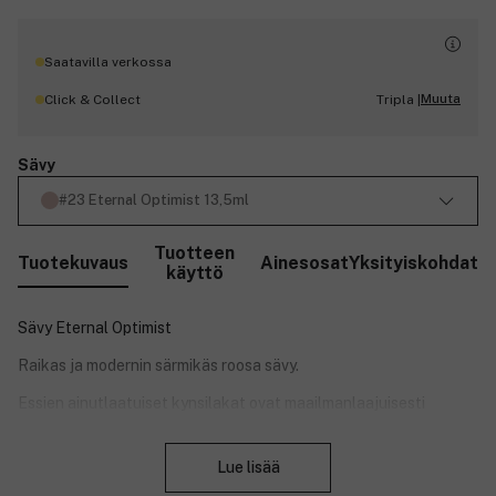
Saatavilla verkossa
Muuta
Click & Collect
Tripla |
Sävy
#23 Eternal Optimist 13,5ml
Tuotteen
Tuotekuvaus
Ainesosat
Yksityiskohdat
käyttö
Sävy Eternal Optimist
Raikas ja modernin särmikäs roosa sävy.
Essien ainutlaatuiset kynsilakat ovat maailmanlaajuisesti
tunnettuja ja julkisuuden henkilöiden suosimia. Essien kynsilakat
Sulje
ovat tuttu näky myös muotinäytöksissä, mikä osoittaa, että muoti
Lue lisää
on taidetta! Kynsilakka levittyy helposti, ja sävyvaihtoehtoja on
rajattomasti!