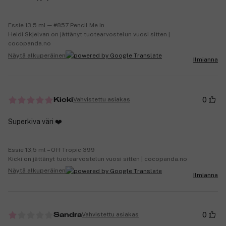
Essie 13,5 ml ─ #857 Pencil Me In
Heidi Skjelvan on jättänyt tuotearvostelun vuosi sitten |
cocopanda.no
Näytä alkuperäinen
Ilmianna
0
Vahvistettu asiakas
Kicki
Superkiva väri ❤️
Essie 13,5 ml – Off Tropic 399
Kicki on jättänyt tuotearvostelun vuosi sitten | cocopanda.no
Näytä alkuperäinen
Ilmianna
0
Vahvistettu asiakas
Sandra