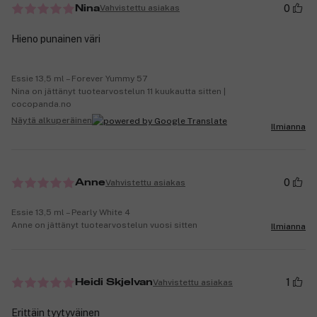
0
Vahvistettu asiakas
Nina
Hieno punainen väri
Essie 13,5 ml – Forever Yummy 57
Nina on jättänyt tuotearvostelun 11 kuukautta sitten |
cocopanda.no
Näytä alkuperäinen
Ilmianna
0
Vahvistettu asiakas
Anne
Essie 13,5 ml – Pearly White 4
Anne on jättänyt tuotearvostelun vuosi sitten
Ilmianna
1
Vahvistettu asiakas
Heidi Skjelvan
Erittäin tyytyväinen