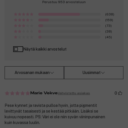
Perustuu 953 arvosteluun
(638)
(159)
(73)
(38)
(45)
Näytä kaikki arvostelut
Arvosanan mukaan
Uusimmat
0
Vahvistettu asiakas
Marie Vekve
Pese kynnet ja ravista pulloa hyvin, jotta pigmentit
levittyvät tasaisesti ja se kestää pitkään. Lisäksi se
kuivuu nopeasti. PS: Väri ei ole niin syvän viininpunainen
kuin kuvassa luulin.