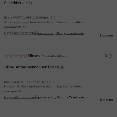
Superkiva väri 👍
Essie #497 Clothing Optional 13,5ml
Anne on jättänyt tuotearvostelun 9 kuukautta sitten |
cocopanda.no
Näytä alkuperäinen
Ilmianna
0
Vahvistettu asiakas
Nina
Hieno. Antaa luonnollisen ilmeen. 👍
Essie 13,5 ml – Spaghetti Strap 16
Nina on jättänyt tuotearvostelun 11 kuukautta sitten |
cocopanda.no
Näytä alkuperäinen
Ilmianna