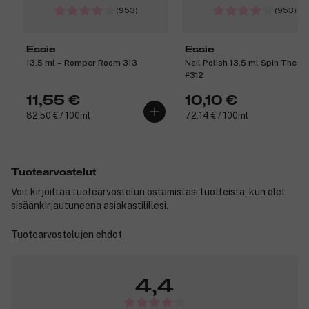
(953)
(953)
Essie
Essie
13,5 ml – Romper Room 313
Nail Polish 13,5 ml Spin The Bo
#312
11,55 €
10,10 €
82,50 € / 100ml
72,14 € / 100ml
Tuotearvostelut
Voit kirjoittaa tuotearvostelun ostamistasi tuotteista, kun olet
sisäänkirjautuneena asiakastilillesi.
Tuotearvostelujen ehdot
4,4