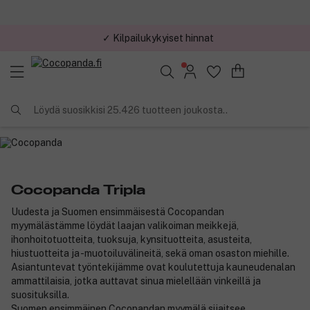
✓ Kilpailukykyiset hinnat
Löydä suosikkisi 25.426 tuotteen joukosta..
Cocopanda Tripla
Uudesta ja Suomen ensimmäisestä Cocopandan
myymälästämme löydät laajan valikoiman meikkejä,
ihonhoitotuotteita, tuoksuja, kynsituotteita, asusteita,
hiustuotteita ja -muotoiluvälineitä, sekä oman osaston miehille.
Asiantuntevat työntekijämme ovat koulutettuja kauneudenalan
ammattilaisia, jotka auttavat sinua mielellään vinkeillä ja
suosituksilla.
Suomen ensimmäinen Cocopandan myymälä sijaitsee