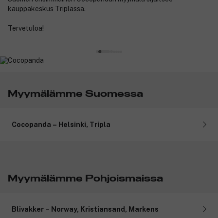
kauppakeskus Triplassa.
Tervetuloa!
Myymälämme Suomessa
Cocopanda – Helsinki, Tripla
Mall of Tripla, Fredikanterassi 1,
00520 Helsinki,
Sijainti 2. krs Nordic Avenue
Myymälämme Pohjoismaissa
Avoinna normaalisti:
Ma-La 09-21
Su 11-19
Blivakker – Norway, Kristiansand, Markens