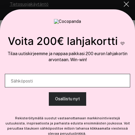
Tietosuojakäytäntö
Tämä sivusto käyttää evästeitä
Voita 200€ lahjakortti
🩷
Käytämme evästeitä tarjoamamme sisällön ja mainosten
Tilaa uutiskirjeemme ja nappaa paikkasi 200 euron lahjakortin
räätälöimiseen, sosiaalisen median ominaisuuksien tukemiseen ja
arvontaan. Win-win!
COCOPANDA.FI
kävijämäärämme analysoimiseen. Lisäksi jaamme sosiaalisen median,
mainosalan ja analytiikka-alan kumppaneillemme tietoja siitä, miten
Meistä
käytät sivustoamme. Kumppanimme voivat yhdistää näitä tietoja muihin
Sähköposti
Liity jäseneksi
tietoihin, joita olet antanut heille tai joita on kerätty, kun olet käyttänyt
heidän palvelujaan.
Osallistu nyt
SALLI KAIKKI EVÄSTEET
Rekisteröitymällä suostut vastaanottamaan markkinointiviestejä
Olemme osa
Brandsdal Group AS
uutuuksista, inspiraatiosta ja parhaista eduista ensimmäisten joukossa. Voit
peruuttaa tilauksen sähköpostitse milloin tahansa klikkaamalla viesteissä
Jos haluat henkilökohtaista neuvoa ammattitason hiustuotteista,
olevaa peruutuslinkkiä.