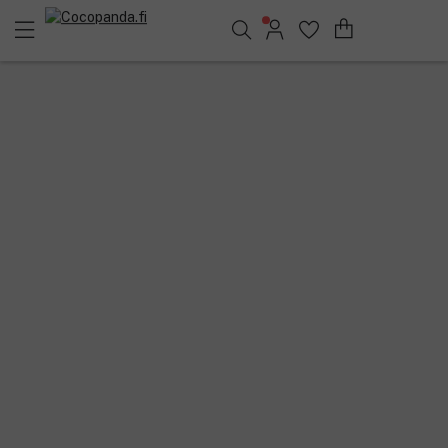
Löydä suosikkisi 25.355 tuotteen joukosta..