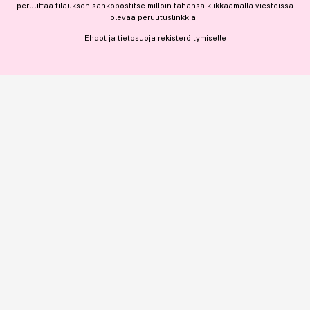
peruuttaa tilauksen sähköpostitse milloin tahansa klikkaamalla viesteissä
Jos haluat henkilökohtaista neuvoa ammattitason hiustuotteista,
olevaa peruutuslinkkiä.
NÄYTÄ TIEDOT
klikkaa
tästä
.
Ehdot
ja
tietosuoja
rekisteröitymiselle