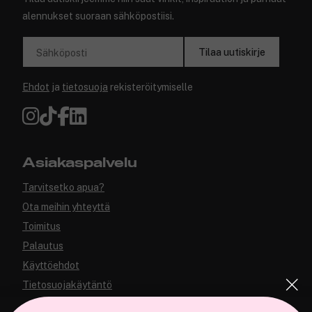
alennukset suoraan sähköpostiisi.
Tilaa uutiskirje
Sähköposti
Ehdot
ja
tietosuoja
rekisteröitymiselle
Asiakaspalvelu
Tarvitsetko apua?
Ota meihin yhteyttä
Toimitus
Palautus
Käyttöehdot
Tietosuojakäytäntö