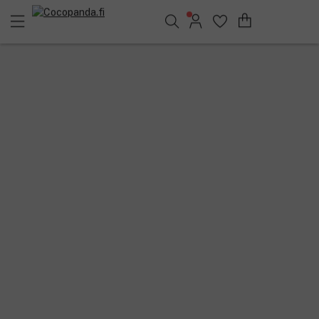
Löydä suosikkisi 25.376 tuotteen joukosta..