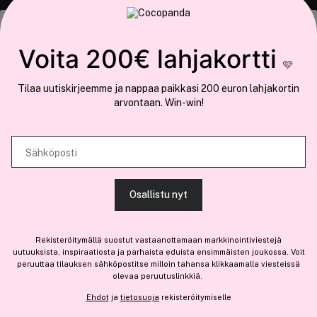
Tämä sivusto käyttää evästeitä
Voita 200€ lahjakortti
🩷
Käytämme evästeitä tarjoamamme sisällön ja mainosten
Tilaa uutiskirjeemme ja nappaa paikkasi 200 euron lahjakortin
räätälöimiseen, sosiaalisen median ominaisuuksien tukemiseen ja
arvontaan. Win-win!
COCOPANDA.FI
kävijämäärämme analysoimiseen. Lisäksi jaamme sosiaalisen median,
mainosalan ja analytiikka-alan kumppaneillemme tietoja siitä, miten
Meistä
käytät sivustoamme. Kumppanimme voivat yhdistää näitä tietoja muihin
Sähköposti
Liity jäseneksi
tietoihin, joita olet antanut heille tai joita on kerätty, kun olet käyttänyt
heidän palvelujaan.
Osallistu nyt
SALLI KAIKKI EVÄSTEET
Rekisteröitymällä suostut vastaanottamaan markkinointiviestejä
Olemme osa
Brandsdal Group AS
uutuuksista, inspiraatiosta ja parhaista eduista ensimmäisten joukossa. Voit
peruuttaa tilauksen sähköpostitse milloin tahansa klikkaamalla viesteissä
Jos haluat henkilökohtaista neuvoa ammattitason hiustuotteista,
olevaa peruutuslinkkiä.
NÄYTÄ TIEDOT
klikkaa
tästä
.
Ehdot
ja
tietosuoja
rekisteröitymiselle