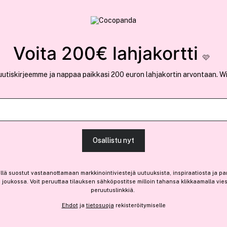
rvallinen verkkokauppa
✓ Kilpailukykyiset hi
Löydä suosikkisi 25.414 tuotteen joukosta..
Voita 200€ lahjakortti
🩷
uutiskirjeemme ja nappaa paikkasi 200 euron lahjakortin arvontaan. W
Osallistu nyt
llä suostut vastaanottamaan markkinointiviestejä uutuuksista, inspiraatiosta ja pa
joukossa. Voit peruuttaa tilauksen sähköpostitse milloin tahansa klikkaamalla vie
peruutuslinkkiä.
Ehdot
ja
tietosuoja
rekisteröitymiselle
e 10% bonusta
-40%