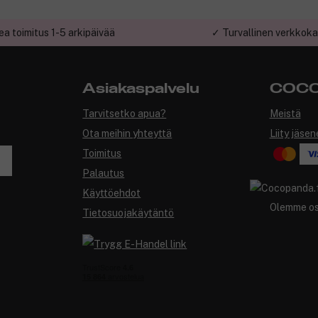
a toimitus 1-5 arkipäivää
✓ Turvallinen verkkok
Asiakaspalvelu
COCO
Tarvitsetko apua?
Meistä
Ota meihin yhteyttä
Liity jäsen
Toimitus
Palautus
Käyttöehdot
Olemme o
Tietosuojakäytäntö