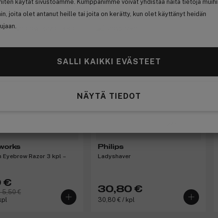
 miten käytät sivustoamme. Kumppanimme voivat yhdistää näitä tietoja muih
Ansaitse 10% bonusta
hin, joita olet antanut heille tai joita on kerätty, kun olet käyttänyt heidän
ujaan.
SALLI KAIKKI EVÄSTEET
NÄYTÄ TIEDOT
(24)
works
Philips
n Eyebrow Razor 3 kpl –
Ladyshaver
 €
30,80 €
 5,50 €
kpl
30,80 € / kpl