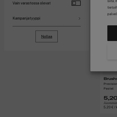
siitä,
-5%
Vain varastossa olevat
tietoi
palvel
Kampanjatyyppi
Alennukset
Pakettihinnat
Nollaa
Jäsenhinnat
Bonus
Brush
Precisio
Pastel
5,20
Aiemmin
5,20 € / 