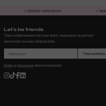
✓ Edulliset toimituskulut
✓ Nope
Let's be friends
Tilaa uutiskirjeemme niin saat vinkit, inspiraation ja parhaat
alennukset suoraan sähköpostiisi.
Tilaa uutiskirje
Sähköposti
Ehdot
ja
tietosuoja
rekisteröitymiselle