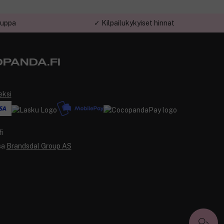
auppa
✓ Kilpailukykyiset hinnat
PANDA.FI
eksi
sa
Brandsdal Group AS