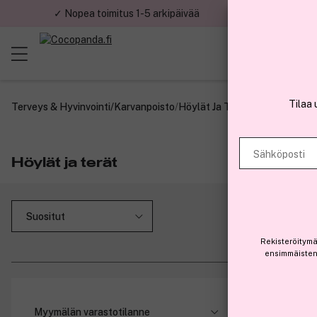
✓ Nopea toimitus 1-5 arkipäivää
✓ Tu
Tilaa 
Terveys & Hyvinvointi
/
Karvanpoisto
/
Höylät Ja Terät
Sähköposti
Höylät ja terät
Rekisteröitymä
ensimmäisten 
Ansaits
Myymälän varastotilanne