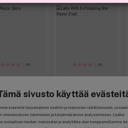
(9)
(3)
pell
Gillette
zor 3pcs
Labs With Exfoliating Bar Razor 2
kpl
Tämä sivusto käyttää evästeit
16,80 €
5 €
Aiemmin 28,00 €
mme evästeitä tarjoamamme sisällön ja mainosten räätälöimiseen, sosiaal
/ 100g
16,80 € / kpl
n ominaisuuksien tukemiseen ja kävijämäärämme analysoimiseen. Lisäksi
e sosiaalisen median, mainosalan ja analytiikka-alan kumppaneillemme tie