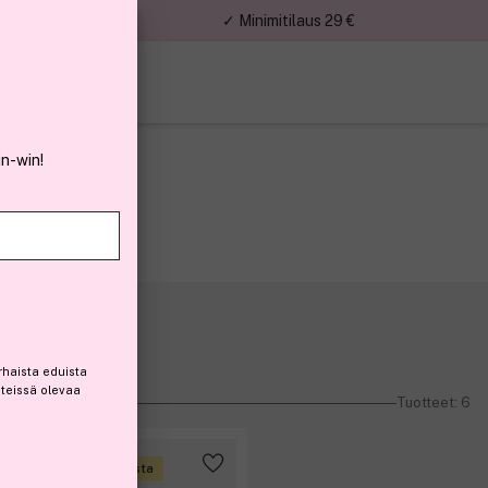
nnat
✓ Minimitilaus 29 €
in-win!
rhaista eduista
steissä olevaa
Tuotteet: 6
Ansaitse 10% bonusta