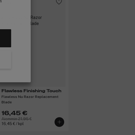
in
-25%
Flawless Finishing Touch
Flawless Nu Razor Replacement
Blade
16,45 €
Aiemmin 21,95 €
16,45 € / kpl