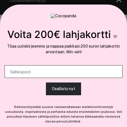
Tämä sivusto käyttää evästeitä
Voita 200€ lahjakortti
🩷
Käytämme evästeitä tarjoamamme sisällön ja mainosten
Tilaa uutiskirjeemme ja nappaa paikkasi 200 euron lahjakortin
räätälöimiseen, sosiaalisen median ominaisuuksien tukemiseen ja
arvontaan. Win-win!
COCOPANDA.FI
kävijämäärämme analysoimiseen. Lisäksi jaamme sosiaalisen median,
mainosalan ja analytiikka-alan kumppaneillemme tietoja siitä, miten
Meistä
käytät sivustoamme. Kumppanimme voivat yhdistää näitä tietoja muihin
Sähköposti
Liity jäseneksi
tietoihin, joita olet antanut heille tai joita on kerätty, kun olet käyttänyt
heidän palvelujaan.
Osallistu nyt
SALLI KAIKKI EVÄSTEET
Rekisteröitymällä suostut vastaanottamaan markkinointiviestejä
Olemme osa
Brandsdal Group AS
uutuuksista, inspiraatiosta ja parhaista eduista ensimmäisten joukossa. Voit
peruuttaa tilauksen sähköpostitse milloin tahansa klikkaamalla viesteissä
Jos haluat henkilökohtaista neuvoa ammattitason hiustuotteista,
olevaa peruutuslinkkiä.
NÄYTÄ TIEDOT