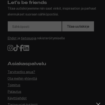
Let's be friends
Tilaa uutiskirjeemme niin saat vinkit, inspiraation ja parhaat
alennukset suoraan sähköpostiisi.
Tilaa uutiskirje
Sähköposti
Ehdot
ja
tietosuoja
rekisteröitymiselle
Asiakaspalvelu
Tarvitsetko apua?
Ota meihin yhteyttä
Toimitus
Palautus
Käyttöehdot
Tietosuojakäytäntö