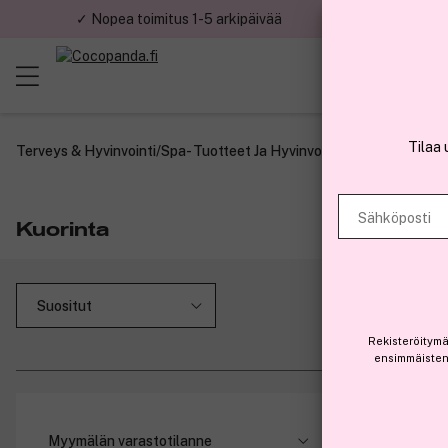
✓ Nopea toimitus 1-5 arkipäivää
✓ Tu
Tilaa 
Terveys & Hyvinvointi
/
Spa- Tuotteet Ja Hyvinvointi
/
Kuorinta
Sähköposti
Kuorinta
Rekisteröitymä
ensimmäisten 
-15%
Myymälän varastotilanne