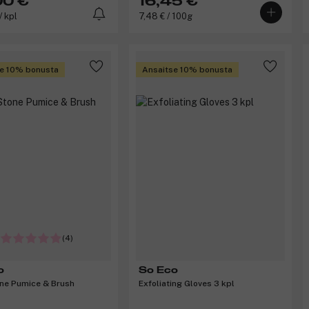
00 €
16,45 €
/ kpl
7,48 € / 100g
e 10% bonusta
Ansaitse 10% bonusta
(4)
o
So Eco
ne Pumice & Brush
Exfoliating Gloves 3 kpl