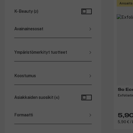
So Eco (
9
)
Ansaits
K-Beauty
(
)
2
Avainainesosat
Hyaluronihappo (
1
)
Ympäristömerkityt tuotteet
Vegaaninen (
4
)
Koostumus
Pads (
2
)
So Ec
Nestemäinen (
1
)
Exfoliat
Asiakkaiden suosikit (
)
4
Formaatti
5,90
5,90 € / 
Sarja (
2
)