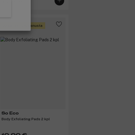
9,14 € / 100g
Ansaitse 10% bonusta
So Eco
Body Exfoliating Pads 2 kpl