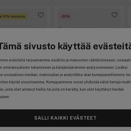
e 10% bonusta
-30%
Tämä sivusto käyttää evästeit
mme evästeitä tarjoamamme sisällön ja mainosten räätälöimiseen, sosiaal
n ominaisuuksien tukemiseen ja kävijämäärämme analysoimiseen. Lisäksi
e sosiaalisen median, mainosalan ja analytiikka-alan kumppaneillemme tie
 miten käytät sivustoamme. Kumppanimme voivat yhdistää näitä tietoja muih
hin, joita olet antanut heille tai joita on kerätty, kun olet käyttänyt heidän
ujaan.
i
Cocosolis
crub Lemongrass 100g
Premium Deep Exfoliating Mitt 1 kpl
SALLI KAIKKI EVÄSTEET
22,40 €
5 €
Aiemmin 32,00 €