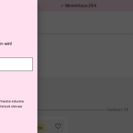
nnat
✓ Minimitilaus 29 €
in-win!
rhaista eduista
steissä olevaa
Tuotteet: 19
Ansaitse 10% bonusta