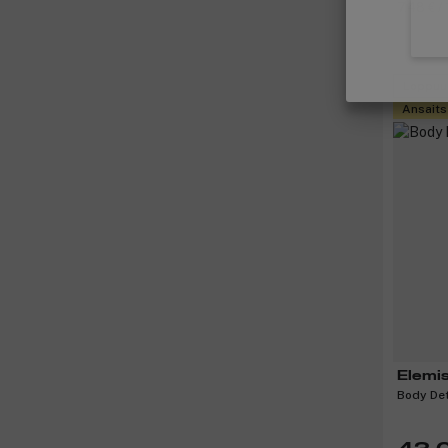
7,48 € /
Loppuu
Ansaits
Elemi
Body Det