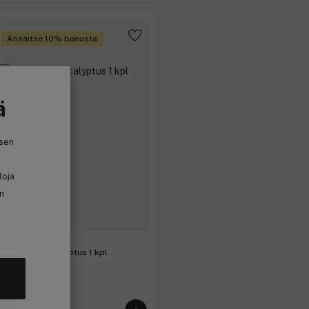
Ansaitse 10% bonusta
ä
isen
toja
in
Meraki
Bath Mitt Eucalyptus 1 kpl
12,80 €