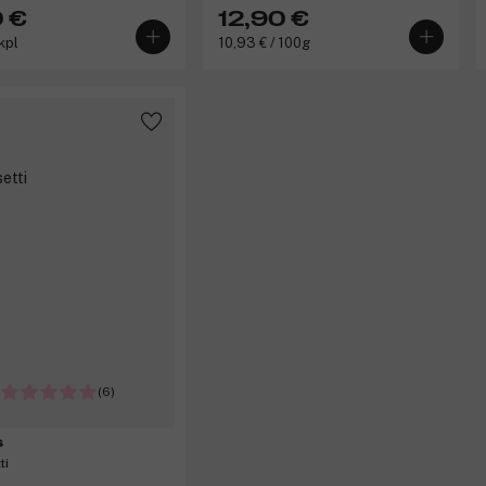
 €
12,90 €
kpl
10,93 € / 100g
(6)
s
ti