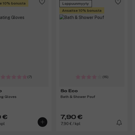
e 10% bonusta
Loppuunmyyty
Ansaitse 10% bonusta
(7)
(16)
o
So Eco
ing Gloves
Bath & Shower Pouf
 €
7,90 €
kpl
7,90 € / kpl