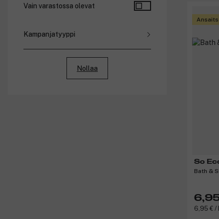
Vain varastossa olevat
Ansaits
Kampanjatyyppi
Alennukset
Pakettihinnat
Nollaa
Jäsenhinnat
Bonus
So Ec
Bath & S
6,95
6,95 € / 