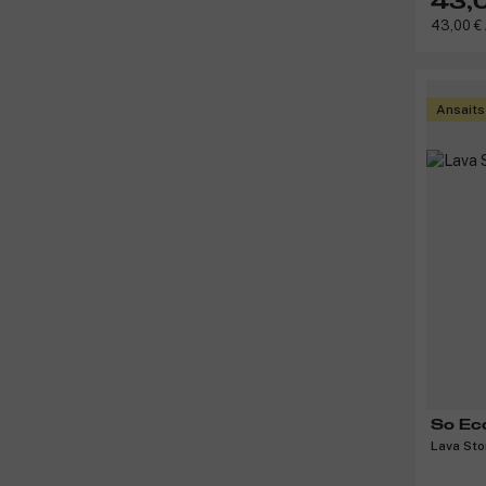
43,
43,00 € 
Ansaits
So Ec
Lava Sto