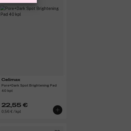
Celimax
Pore+Dark Spot Brightening Pad
40 kpl
22,55 €
0,56 € / kpl