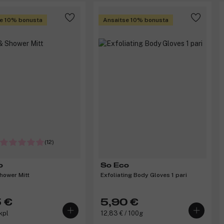
e 10% bonusta
Ansaitse 10% bonusta
(12)
o
So Eco
hower Mitt
Exfoliating Body Gloves 1 pari
 €
5,90 €
kpl
12,83 € / 100g