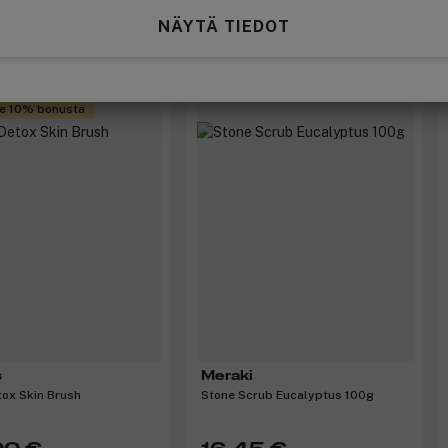
 100g
22,40 € / kpl
NÄYTÄ TIEDOT
Ansaitse 10% bonusta
nmyyty
e 10% bonusta
s
Meraki
ox Skin Brush
Stone Scrub Eucalyptus 100g