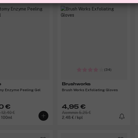
(34)
o
Brushworks
my Enzyme Peeling Gel
Brush Works Exfoliating Gloves
0 €
4,95 €
 12,40 €
Aiemmin 5,25 €
/ 100ml
2,48 € / kpl