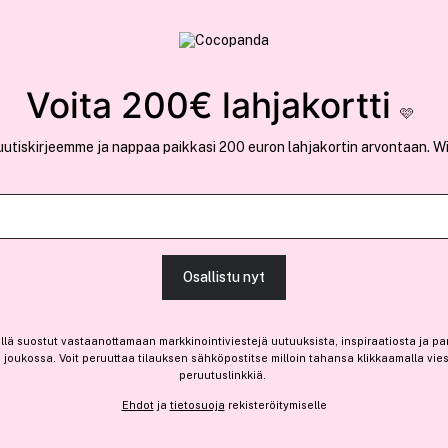
rvallinen verkkokauppa
✓ Kilpailukykyiset hi
Löydä suosikkisi 25.404 tuotteen joukosta..
Voita 200€ lahjakortti
🩷
uutiskirjeemme ja nappaa paikkasi 200 euron lahjakortin arvontaan. W
Osallistu nyt
llä suostut vastaanottamaan markkinointiviestejä uutuuksista, inspiraatiosta ja pa
joukossa. Voit peruuttaa tilauksen sähköpostitse milloin tahansa klikkaamalla vie
peruutuslinkkiä.
Ehdot
ja
tietosuoja
rekisteröitymiselle
Loppuunmyyty