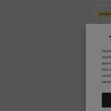
Ansaits
Käytä
media
jaamm
siitä,
tietoi
palvel
Merak
Stone S
16,4