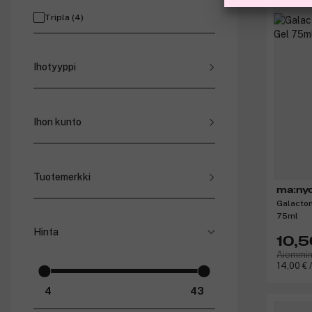
Tripla (
4
)
Ihotyyppi
Normaali iho (
1
)
Ihon kunto
Ihohuokoset ja karhea iho (
1
)
Tuotemerkki
ma:ny
Brushworks (
1
)
Galacto
Celimax (
1
)
75ml
Hinta
Cocosolis (
1
)
10,5
Elemis (
1
)
Aiemmin
14,00 € 
ma:nyo (
1
)
Meraki (
4
)
Shelas (
1
)