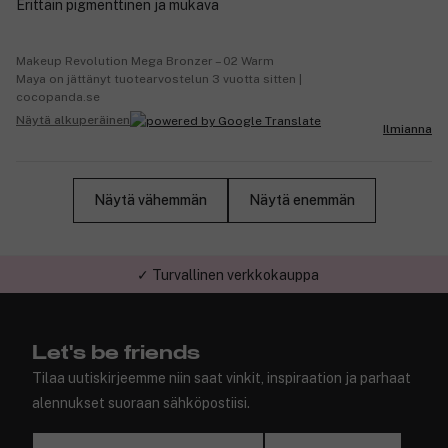
Erittäin pigmenttinen ja mukava
Makeup Revolution Mega Bronzer – 02 Warm
Maya on jättänyt tuotearvostelun 3 vuotta sitten |
cocopanda.se
Näytä alkuperäinen
Ilmianna
Näytä vähemmän
Näytä enemmän
✓ Turvallinen verkkokauppa
Let's be friends
Tilaa uutiskirjeemme niin saat vinkit, inspiraation ja parhaat
alennukset suoraan sähköpostiisi.