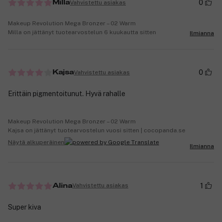
0
Vahvistettu asiakas
Milla
Makeup Revolution Mega Bronzer – 02 Warm
Milla on jättänyt tuotearvostelun 6 kuukautta sitten
Ilmianna
0
Vahvistettu asiakas
Kajsa
Erittäin pigmentoitunut. Hyvä rahalle
Makeup Revolution Mega Bronzer – 02 Warm
Kajsa on jättänyt tuotearvostelun vuosi sitten | cocopanda.se
Näytä alkuperäinen
Ilmianna
1
Vahvistettu asiakas
Alina
Super kiva