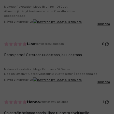
Makeup Revolution Mega Bronzer – 01 Cool
Alina on jättänyt tuotearvostelun 2 vuotta sitten |
cocopanda.se
Näytä alkuperäinen
Ilmianna
0
Vahvistettu asiakas
Lisa
Paras paras!! Ostetaan uudestaan ja uudestaan
Makeup Revolution Mega Bronzer – 02 Warm
Lisa on jättänyt tuotearvostelun 2 vuotta sitten | cocopanda.se
Näytä alkuperäinen
Ilmianna
1
Vahvistettu asiakas
Hanna
On erittäin helppoa saada liikaa tuotetta siveltimelle,