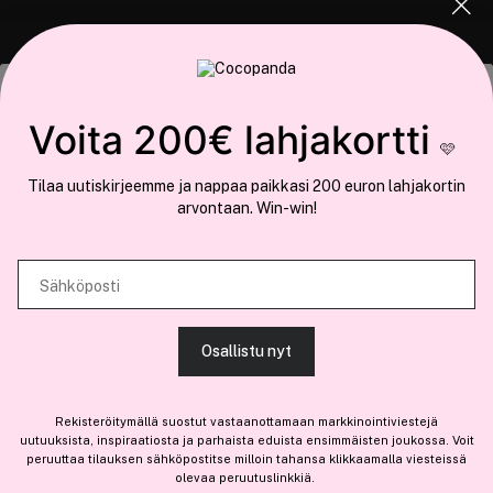
COCOPANDA.FI
Tämä sivusto käyttää evästeitä
Voita 200€ lahjakortti
Meistä
🩷
Käytämme evästeitä tarjoamamme sisällön ja mainosten
Liity jäseneksi
Tilaa uutiskirjeemme ja nappaa paikkasi 200 euron lahjakortin
räätälöimiseen, sosiaalisen median ominaisuuksien tukemiseen ja
arvontaan. Win-win!
kävijämäärämme analysoimiseen. Lisäksi jaamme sosiaalisen median,
mainosalan ja analytiikka-alan kumppaneillemme tietoja siitä, miten
käytät sivustoamme. Kumppanimme voivat yhdistää näitä tietoja muihin
Sähköposti
Olemme osa
Brandsdal Group AS
tietoihin, joita olet antanut heille tai joita on kerätty, kun olet käyttänyt
heidän palvelujaan.
Jos haluat henkilökohtaista neuvoa ammattitason hiustuotteista,
Osallistu nyt
klikkaa
tästä
.
SALLI KAIKKI EVÄSTEET
Rekisteröitymällä suostut vastaanottamaan markkinointiviestejä
uutuuksista, inspiraatiosta ja parhaista eduista ensimmäisten joukossa. Voit
peruuttaa tilauksen sähköpostitse milloin tahansa klikkaamalla viesteissä
olevaa peruutuslinkkiä.