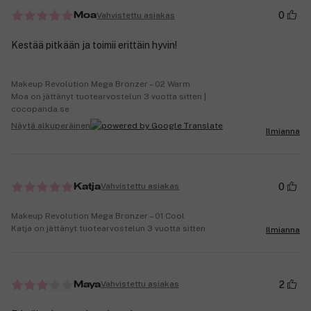
0
Vahvistettu asiakas
Moa
Kestää pitkään ja toimii erittäin hyvin!
Makeup Revolution Mega Bronzer – 02 Warm
Moa on jättänyt tuotearvostelun 3 vuotta sitten |
cocopanda.se
Näytä alkuperäinen
Ilmianna
0
Vahvistettu asiakas
Katja
Makeup Revolution Mega Bronzer – 01 Cool
Katja on jättänyt tuotearvostelun 3 vuotta sitten
Ilmianna
2
Vahvistettu asiakas
Maya