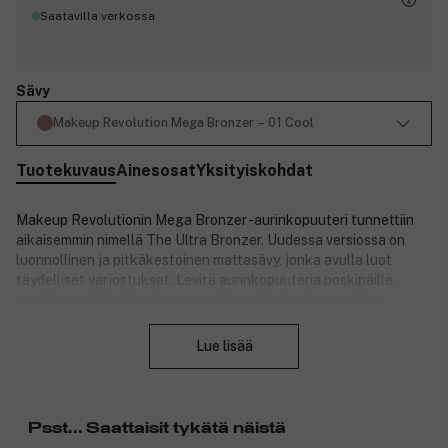
Saatavilla verkossa
Sävy
Makeup Revolution Mega Bronzer – 01 Cool
Tuotekuvaus
Ainesosat
Yksityiskohdat
Makeup Revolutionin Mega Bronzer -aurinkopuuteri tunnettiin
aikaisemmin nimellä The Ultra Bronzer. Uudessa versiossa on
luonnollinen ja pitkäkestoinen mattasävy, jonka avulla luot
täydelliset varjostukset. Levitä aurinkopuuteria poskipäille,
otsalle, nenään ja leukaan tuodaksesi ihollesi luonnollista
Sulje
hehkua ja korostaaksesi kasvonpiirteitäsi.
Lue lisää
Tuotenumero:
3128585
Psst... Saattaisit tykätä näistä