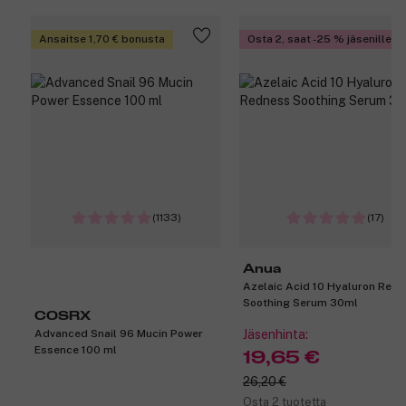
Ansaitse 1,70 € bonusta
Osta 2, saat -25 % jäsenille
(1133)
(17)
Anua
Azelaic Acid 10 Hyaluron Red
Soothing Serum 30ml
COSRX
Advanced Snail 96 Mucin Power
Jäsenhinta:
Essence 100 ml
19,65 €
26,20 €
Osta 2 tuotetta