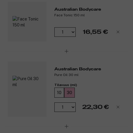
Australian Bodycare -ihonhoitotuotteiden kanssa parhaan
mahdollisen vaikutuksen saavuttamiseksi.
Australian Bodycare
Face Tonic 150 ml
Tuotenumero:
3223960
16,55 €
Australian Bodycare
Pure Oil 30 ml
Tilavuus (ml)
10
30
22,30 €