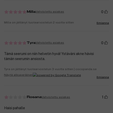
0
Vahvistettu asiakas
Milla
Milla on jättänyt tuotearvostelun 2 vuotta sitten
Ilmianna
0
Vahvistettu asiakas
Tyra
Tämä seerumi on niin helvetin hyvä! Ystäväni akne hävisi
tämän seerumin ansiosta.
Tyra on jättänyt tuotearvostelun 3 vuotta sitten | cocopanda.se
Näytä alkuperäinen
Ilmianna
1
Vahvistettu asiakas
Rosana
Haisi pahalle