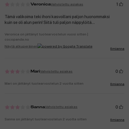
1
Vahvistettu asiakas
Veronica
Tämä valikoima teki ihoni kasvoillani paljon huonommaksi
kuin se oli alun perin! Siitä tuli paljon näppylöitä...
Veronica on jättänyt tuotearvostelun vuosi sitten |
cocopanda.no
Näytä alkuperäinen
Ilmianna
0
Vahvistettu asiakas
Mari
Mari on jättänyt tuotearvostelun 2 vuotta sitten
Ilmianna
0
Vahvistettu asiakas
Sanna
Sanna on jättänyt tuotearvostelun 2 vuotta sitten
Ilmianna