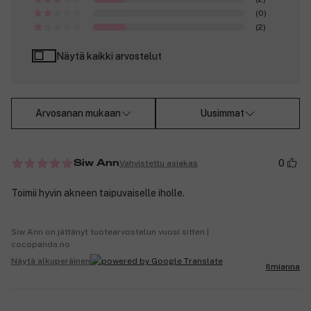
(0)
(2)
Näytä kaikki arvostelut
Arvosanan mukaan
Uusimmat
0
Vahvistettu asiakas
Siw Ann
Toimii hyvin akneen taipuvaiselle iholle.
Siw Ann on jättänyt tuotearvostelun vuosi sitten |
cocopanda.no
Näytä alkuperäinen
Ilmianna