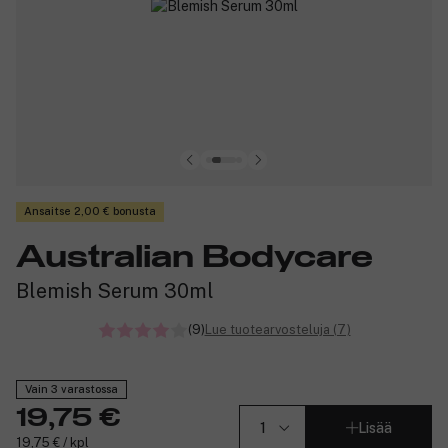
Ansaitse 2,00 € bonusta
Australian Bodycare
Blemish Serum 30ml
(9)
Lue tuotearvosteluja (7)
Vain 3 varastossa
19,75 €
Lisää
19,75 € / kpl