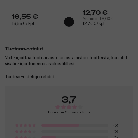
12,70 €
16,55 €
Aiemmin 19,60 €
16,55 € / kpl
12,70 € / kpl
Tuotearvostelut
Voit kirjoittaa tuotearvostelun ostamistasi tuotteista, kun olet
sisäänkirjautuneena asiakastilillesi.
Tuotearvostelujen ehdot
3,7
Perustuu 9 arvosteluun
(5)
(0)
(2)