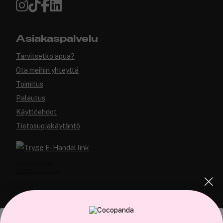
Asiakaspalvelu
Tarvitsetko apua?
Ota meihin yhteyttä
Toimitus
Palautus
Käyttöehdot
Tietosuojakäytäntö