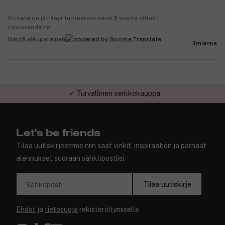
Rosana on jättänyt tuotearvostelun 3 vuotta sitten |
cocopanda.no
Näytä alkuperäinen
Ilmianna
✓ Turvallinen verkkokauppa
Let's be friends
Tilaa uutiskirjeemme niin saat vinkit, inspiraation ja parhaat
alennukset suoraan sähköpostiisi.
Tilaa uutiskirje
Sähköposti
Ehdot
ja
tietosuoja
rekisteröitymiselle