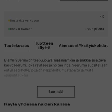
Saatavilla verkossa
Muuta
Click & Collect
Tripla |
Tuotteen
Tuotekuvaus
Ainesosat
Yksityiskohdat
käyttö
Blemish Serum on teepuuöljyä, niasiiniamidia ja sinkkiä sisältävä
kasvoseerumi, joka ravitsee ja hoitaa ihoa. Seerumia suositellaan
erityisesti iholle, jolla on näppylöitä, mustapäitä ja muita
epäpuhtauksia.
Kasvoseerumi pienentää tehokkaasti ihohuokosia ja vähentää
Sulje
näppylöiden, mustapäiden ja ihottumien esiintymistä. Blemish
Lue lisää
Serum sopii kaikille ihotyypeille - myös herkälle iholle - ja sitä
voivat käyttää sekä naiset että miehet.
Käytä yhdessä näiden kanssa
On suositeltavaa käyttää Blemish Serumia yhdessä muiden