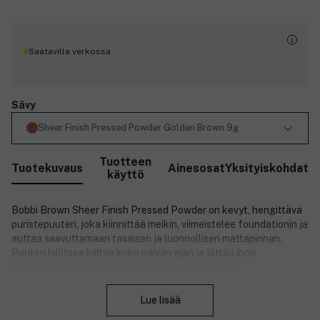
Saatavilla verkossa
Sävy
Sheer Finish Pressed Powder Golden Brown 9g
Tuotteen
Tuotekuvaus
Ainesosat
Yksityiskohdat
käyttö
Bobbi Brown Sheer Finish Pressed Powder on kevyt, hengittävä
puristepuuteri, joka kiinnittää meikin, viimeistelee foundationin ja
auttaa saavuttamaan tasaisen ja luonnollisen mattapinnan.
Puuteri hillitsee kiiltoa koko päivän ajan ja jättää ihon
tasapainoiseksi ilman raskasta tai kuivaa tunnetta.
Sulje
Öljytön koostumus tasoittaa ihonsävyä ja vähentää
Lue lisää
epätasaisuuksien näkyvyyttä. Sfääriset puuterihiukkaset
auttavat täyttämään hienoja juonteita ja antavat iholle sileän ja