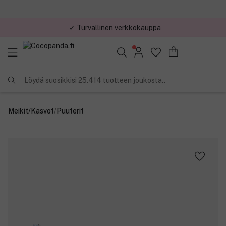
✓ Turvallinen verkkokauppa
✓ Kilpailukykyiset hinnat
Löydä suosikkisi 25.414 tuotteen joukosta..
Meikit
/
Kasvot
/
Puuterit