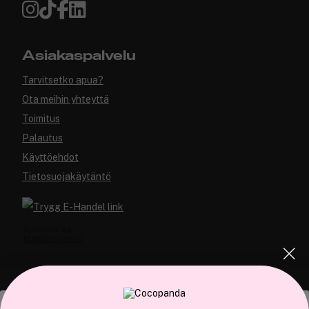
Asiakaspalvelu
Tarvitsetko apua?
Ota meihin yhteyttä
Toimitus
Palautus
Käyttöehdot
Tietosuojakäytäntö