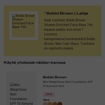
luonnollisen ilmeen. Lopputuloksena on pehmeä, virheetön pinta,
joka näyttää luonnolliselta iholla.
* Bobbi Brown | Lahja
Rikastettu E-vitamiinilla, joka auttaa suojaamaan ihoa, ja
Saat tuotteen
Bobbi Brown
kehitetty ilman eläinperäisiä ainesosia sekä gluteenia.
Vitamin Enriched Face Base 7ml
kaupan päälle, kun ostat 1
Ominaisuudet:
tuotetta
Kiinnittää meikin ja viimeistelee foundationin.
kategoriasta/tuotemerkiltä Bobbi
Hillitä kiiltävää ihoa koko päivän ajan.
Brown. Max 1 per tilaus. Tuotteita
Antaa luonnollisen mattapinnan.
on rajoitettu määrä.
Kevyt ja hengittävä koostumus.
Tasoittaa ihon tekstuuria ja sävyä.
Öljytön.
Käytä yhdessä näiden kanssa
Sisältää E-vitamiinia.
Ei sisällä eläinperäisiä ainesosia eikä gluteenia.
Bobbi Brown
Tuotenumero:
3348123
Mini Weightless Skin Foundation SPF
15 Almond 13ml
-20%
Sävy