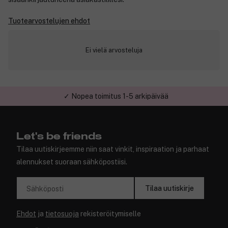
Tuotearvostelujen ehdot
Ei vielä arvosteluja
✓ Nopea toimitus 1-5 arkipäivää
✓ Turvallinen verkkokauppa
Let's be friends
Tilaa uutiskirjeemme niin saat vinkit, inspiraation ja parhaat
alennukset suoraan sähköpostiisi.
Tilaa uutiskirje
Sähköposti
Ehdot
ja
tietosuoja
rekisteröitymiselle