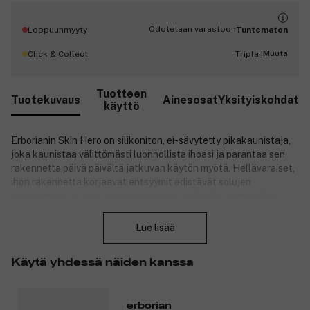
Odotetaan varastoon
Loppuunmyyty
Tuntematon
Muuta
Click & Collect
Tripla |
Tuotteen
Tuotekuvaus
Ainesosat
Yksityiskohdat
käyttö
Erborianin Skin Hero on silikoniton, ei-sävytetty pikakaunistaja,
joka kaunistaa välittömästi luonnollista ihoasi ja parantaa sen
rakennetta päivä päivältä jatkuvan käytön myötä. Hellävaraiset,
ihon rakennetta korjaavat entsyymit edistävät solujen
uusiutumista ja antavat tasaisemman ja säteilevämmän ihon.
Sulje
Korealainen White Ginseng -yhdiste taas heleyttää ihoa sekä
suojaa sitä vapailta radikaaleilta ja ympäristön
Lue lisää
haittavaikutuksilta.
Käytä yhdessä näiden kanssa
Tuotteen hyödyt:
erborian
Koostumus tasoittaa ja silottaa ihoa, antaa hehkua ja