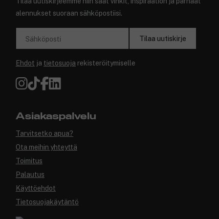
Tilaa uutiskirjeemme niin saat vinkit, inspiraation ja parhaat
alennukset suoraan sähköpostiisi.
Tilaa uutiskirje
Sähköposti
Ehdot
ja
tietosuoja
rekisteröitymiselle
Asiakaspalvelu
Tarvitsetko apua?
Ota meihin yhteyttä
Toimitus
Palautus
Käyttöehdot
Tietosuojakäytäntö