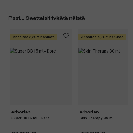
Psst... Saattaisit tykätä näistä
Ansaitse 2,20 € bonusta
Ansaitse 4,75 € bonusta
erborian
erborian
Super BB 15 ml – Doré
Skin Therapy 30 ml