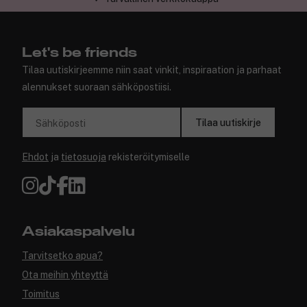
Let's be friends
Tilaa uutiskirjeemme niin saat vinkit, inspiraation ja parhaat
alennukset suoraan sähköpostiisi.
Tilaa uutiskirje
Sähköposti
Ehdot
ja
tietosuoja
rekisteröitymiselle
Asiakaspalvelu
Tarvitsetko apua?
Ota meihin yhteyttä
Toimitus