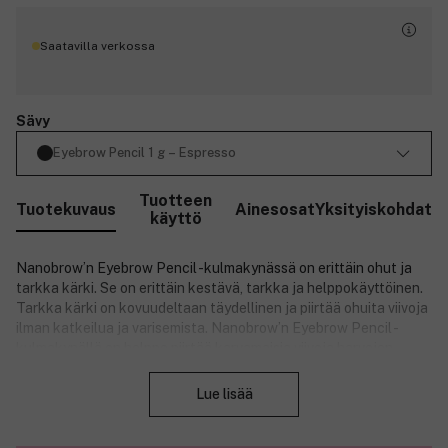
Saatavilla verkossa
Sävy
Eyebrow Pencil 1 g – Espresso
Tuotteen
Tuotekuvaus
Ainesosat
Yksityiskohdat
käyttö
Nanobrow’n Eyebrow Pencil -kulmakynässä on erittäin ohut ja
tarkka kärki. Se on erittäin kestävä, tarkka ja helppokäyttöinen.
Tarkka kärki on kovuudeltaan täydellinen ja piirtää ohuita viivoja
ilman katkeilua ja varisemista. Nanobrow’n Eyebrow Pencil -
kulmakynällä on helppo piirtää karvamaisia viivoja harvojen
Sulje
kohtien täytteeksi ja meikata kulmakarvoista tasaiset ja
muodoltaan täydelliset. Neljä ainutlaatuista, neutraalia ja
Lue lisää
intensiivistä sävyä tekevät meikistäsi virheettömän kauniin
valossa kuin valossa. Nanobrow’n kulmakynä on kestävä, kätevä
ja tarkka eikä vaadi teroitusta. Sinun tarvitsee vain kiertää