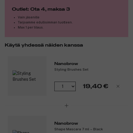
hylsyä, jotta tarkka kynäpää tulee esiin ja pääset muotoilemaan
Outlet: Ota 4, maksa 3
kulmakarvat niin kuin haluat. Nanobrow’n kulmakynä on
monipuolinen ja tehokas: saavutat sillä nopeasti täydelliset ja
Vain jäsenille
Tarjoamme edullisimman tuotteen.
kauniisti muotoillut kulmakarvat.
Max 1 per tilaus.
Tuotenumero:
3288997
Käytä yhdessä näiden kanssa
Nanobrow
Styling Brushes Set
19,40 €
Nanobrow
Shape Mascara 7 ml – Black