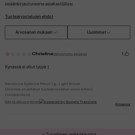
sisäänkirjautuneena asiakastilillesi.
Tuotearvostelujen ehdot
Arvosanan mukaan
Uusimmat
1
Vahvistettu asiakas
Christina
Kynässä ei ollut lyijyä :(
Nanobrow Eyebrow Pencil 1 g – Light Brown
Christina on jättänyt tuotearvostelun vuosi sitten |
cocopanda.se
Näytä alkuperäinen
Ilmianna
✓ Turvallinen verkkokauppa