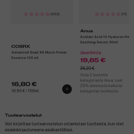
(1133)
(17)
Anua
Azelaic Acid 10 Hyaluron Red
Soothing Serum 30ml
COSRX
Advanced Snail 96 Mucin Power
Jäsenhinta:
Essence 100 ml
19,65 €
26,20 €
Osta 2 tuotetta
kategoriasta Anua, saat
16,80 €
25% alennusta kaikista
16,80 € / 100ml
kategorian tuotteista
Tuotearvostelut
Voit kirjoittaa tuotearvostelun ostamistasi tuotteista, kun olet
sisäänkirjautuneena asiakastilillesi.