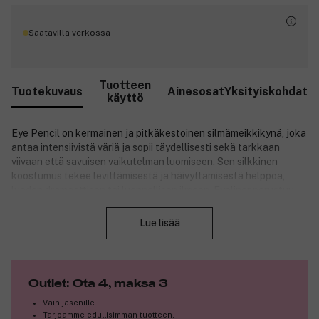
Saatavilla verkossa
Tuotteen
Tuotekuvaus
Ainesosat
Yksityiskohdat
käyttö
Eye Pencil on kermainen ja pitkäkestoinen silmämeikkikynä, joka
antaa intensiivistä väriä ja sopii täydellisesti sekä tarkkaan
viivaan että savuisen vaikutelman luomiseen. Sen silkkinen
koostumus tekee levittämisestä ja häivyttämisestä helppoa,
luoden dramaattisen tai luonnollisen ilmeen. Eyeliner perustuu
Sulje
luonnollisiin mineraalipigmentteihin ja on sertifioitu COSMOS
Organic. Se ei aiheuta ärsytystä ja sitä voidaan turvallisesti
Lue lisää
käyttää herkille silmille ja piilolinssien käyttäjille. Vegaaninen
koostumus.
Tuotenumero:
3324122
Outlet: Ota 4, maksa 3
Vain jäsenille
Tarjoamme edullisimman tuotteen.