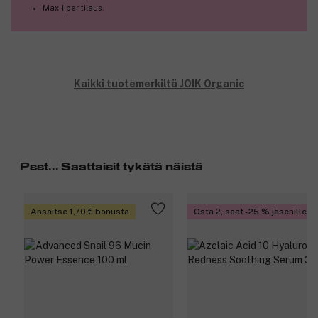
Max 1 per tilaus.
Kaikki tuotemerkiltä JOIK Organic
Psst... Saattaisit tykätä näistä
Ansaitse 1,70 € bonusta
Osta 2, saat -25 % jäsenille