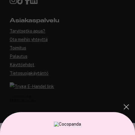
Asiakaspalvelu
Tarvitsetko apua?
Ota meihin yhteyttä
Toimitus
Palautus
Käyttöehdot
Tietosuojakäytäntö
COCOPANDA.FI