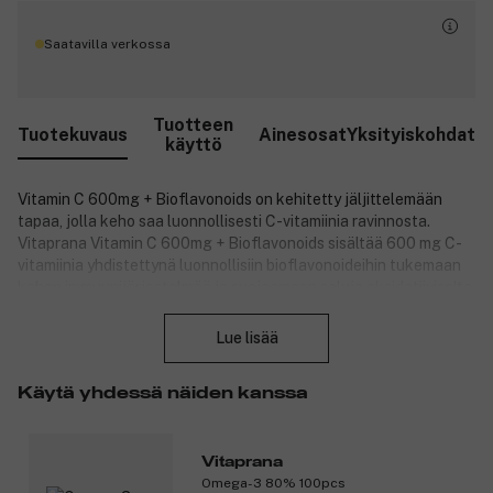
Saatavilla verkossa
Tuotteen
Tuotekuvaus
Ainesosat
Yksityiskohdat
käyttö
Vitamin C 600mg + Bioflavonoids on kehitetty jäljittelemään
tapaa, jolla keho saa luonnollisesti C-vitamiinia ravinnosta.
Vitaprana Vitamin C 600mg + Bioflavonoids sisältää 600 mg C-
vitamiinia yhdistettynä luonnollisiin bioflavonoideihin tukemaan
kehon immuunijärjestelmää ja suojaamaan soluja oksidatiiviselta
Sulje
stressiltä. Tuote ei sisällä tarpeettomia lisäaineita ja käyttää
luonnollisia C-vitamiinin lähteitä. Täydellinen sinulle, joka haluat
Lue lisää
kokonaisvaltaisen ja tehokkaan C-vitamiinilisän.
Tuotenumero:
3328815
Käytä yhdessä näiden kanssa
Vitaprana
Omega-3 80% 100pcs