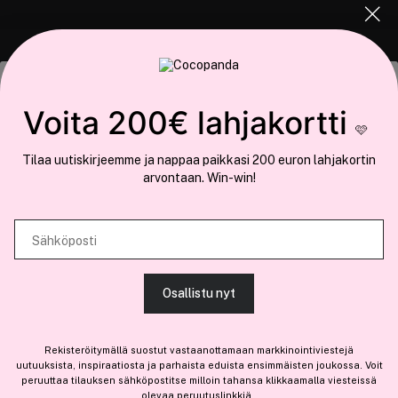
COCOPANDA.FI
Tämä sivusto käyttää evästeitä
Voita 200€ lahjakortti
Meistä
🩷
Käytämme evästeitä tarjoamamme sisällön ja mainosten
Liity jäseneksi
Tilaa uutiskirjeemme ja nappaa paikkasi 200 euron lahjakortin
räätälöimiseen, sosiaalisen median ominaisuuksien tukemiseen ja
arvontaan. Win-win!
kävijämäärämme analysoimiseen. Lisäksi jaamme sosiaalisen median,
mainosalan ja analytiikka-alan kumppaneillemme tietoja siitä, miten
käytät sivustoamme. Kumppanimme voivat yhdistää näitä tietoja muihin
Sähköposti
Olemme osa
Brandsdal Group AS
tietoihin, joita olet antanut heille tai joita on kerätty, kun olet käyttänyt
heidän palvelujaan.
Jos haluat henkilökohtaista neuvoa ammattitason hiustuotteista,
Osallistu nyt
klikkaa
tästä
.
SALLI KAIKKI EVÄSTEET
Rekisteröitymällä suostut vastaanottamaan markkinointiviestejä
uutuuksista, inspiraatiosta ja parhaista eduista ensimmäisten joukossa. Voit
peruuttaa tilauksen sähköpostitse milloin tahansa klikkaamalla viesteissä
olevaa peruutuslinkkiä.