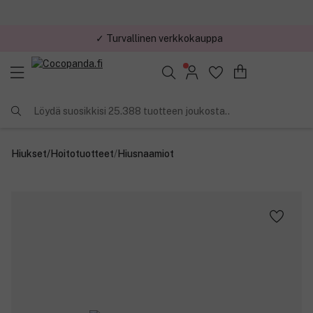
✓ Turvallinen verkkokauppa
✓ Kilpailukykyiset hinnat
Löydä suosikkisi 25.388 tuotteen joukosta..
Hiukset
/
Hoitotuotteet
/
Hiusnaamiot