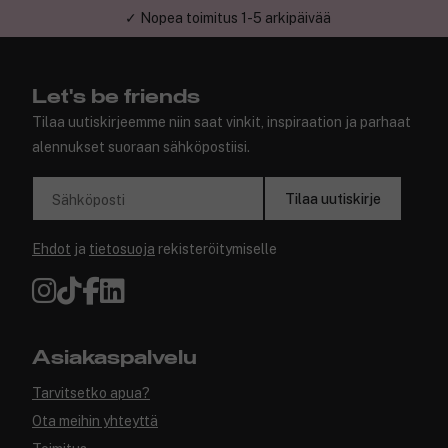
✓ Nopea toimitus 1-5 arkipäivää
✓ Turvallinen verkkokauppa
Let's be friends
Tilaa uutiskirjeemme niin saat vinkit, inspiraation ja parhaat
alennukset suoraan sähköpostiisi.
Tilaa uutiskirje
Sähköposti
Ehdot
ja
tietosuoja
rekisteröitymiselle
Asiakaspalvelu
Tarvitsetko apua?
Ota meihin yhteyttä