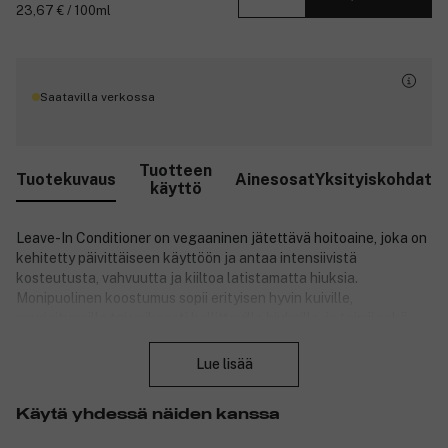
23,67 € / 100ml
Saatavilla verkossa
Tuotteen
Tuotekuvaus
Ainesosat
Yksityiskohdat
käyttö
Leave-In Conditioner on vegaaninen jätettävä hoitoaine, joka on
kehitetty päivittäiseen käyttöön ja antaa intensiivistä
kosteutusta, vahvuutta ja kiiltoa latistamatta hiuksia.
Monipuolinen koostumus sopii erityisen hyvin kuiville,
vaurioituneille tai vaikeasti hallittaville hiuksille, ja toimii sekä
Sulje
päivittäisenä hoitona että tehohoitona yön yli. Se pehmentää ja
suojaa hiuksia, helpottaa niiden selvittämistä ja jättää hiukset
Lue lisää
kiiltäviksi ja helposti käsiteltäviksi. Tuote on suunniteltu
toimimaan yhdessä Mason Pearsonin ikonisten hiusharjojen
Käytä yhdessä näiden kanssa
kanssa ja tukee luonnollisten öljyjen jakautumista juuresta
latvaan, mikä edistää tervettä ja tasapainoista hiuspohjaa.