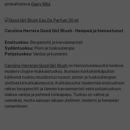
pirskahteleva
Daisy Wild
.
Carolina Herrera Good Girl Blush - Hempeä ja hienostunut
Ensituoksu:
Bergamotti ja karvasmanteli
Sydäntuoksu:
Pioni ja tuoksuilangia
Pohjatuoksu:
Vanilja ja kumariini
Carolina Herreran Good Girl Blush
on hienostuneisuutta henkivä
moderni chypre-kukkaistuoksu. Ikonisen korkokenkäpullon
kätkemä tuoksu muodostuu ruusun, pionin ja tuoksuilangian
ylellisestä kukkakimpusta. Kukkaisuutta täydentää ensituoksun
raikas bergamottti ja lämmin karvasmanteli sekä pohjatuoksun
makea vanilja ja pehmeä tonkapapu. Tuoksu on vahva ja
voimakas, mutta samaan aikaan ylellinen, moderni ja hempeän
romanttinen.