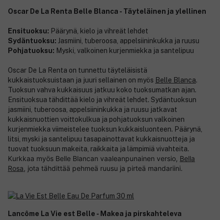
Oscar De La Renta Belle Blanca - Täyteläinen ja ylellinen
Ensituoksu:
Päärynä, kielo ja vihreät lehdet
Sydäntuoksu:
Jasmiini, tuberoosa, appelsiininkukka ja ruusu
Pohjatuoksu:
Myski, valkoinen kurjenmiekka ja santelipuu
Oscar De La Renta on tunnettu täyteläisistä
kukkaistuoksuistaan ja juuri sellainen on myös
Belle Blanca
.
Tuoksun vahva kukkaisuus jatkuu koko tuoksumatkan ajan.
Ensituoksua tähdittää kielo ja vihreät lehdet. Sydäntuoksun
jasmiini, tuberoosa, appelsiininkukka ja ruusu jatkavat
kukkaisnuottien voittokulkua ja pohjatuoksun valkoinen
kurjenmiekka viimeistelee tuoksun kukkaisluonteen. Päärynä,
litsi, myski ja santelipuu tasapainottavat kukkaisnuotteja ja
tuovat tuoksuun makeita, raikkaita ja lämpimiä vivahteita.
Kurkkaa myös Belle Blancan vaaleanpunainen versio,
Bella
Rosa
, jota tähdittää pehmeä ruusu ja pirteä mandariini.
Lancôme La Vie est Belle - Makea ja pirskahteleva