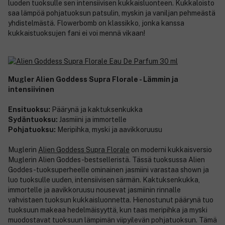
luoden tuoksulle sen intensiivisen kukkaisluonteen. Kukkaloisto
saa lämpöä pohjatuoksun patsulin, myskin ja vaniljan pehmeästä
yhdistelmästä. Flowerbomb on klassikko, jonka kanssa
kukkaistuoksujen fani ei voi mennä vikaan!
Mugler Alien Goddess Supra Florale - Lämmin ja
intensiivinen
Ensituoksu:
Päärynä ja kaktuksenkukka
Sydäntuoksu:
Jasmiini ja immortelle
Pohjatuoksu:
Meripihka, myski ja aavikkoruusu
Muglerin
Alien Goddess Supra Florale
on moderni kukkaisversio
Muglerin Alien Goddes -bestselleristä. Tässä tuoksussa Alien
Goddes -tuoksuperheelle ominainen jasmiini varastaa shown ja
luo tuoksulle uuden, intensiivisen särmän. Kaktuksenkukka,
immortelle ja aavikkoruusu nousevat jasmiinin rinnalle
vahvistaen tuoksun kukkaisluonnetta. Hienostunut päärynä tuo
tuoksuun makeaa hedelmäisyyttä, kun taas meripihka ja myski
muodostavat tuoksuun lämpimän viipyilevän pohjatuoksun. Tämä