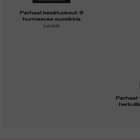
Parhaat kesätuoksut: 8
hurmaavaa suosikkia
Lue lisää
Parhaat 
herkull