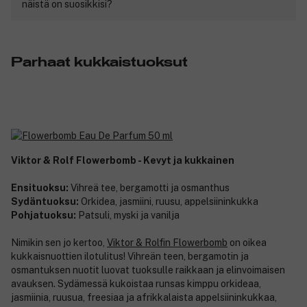
näistä on suosikkisi?
Parhaat kukkaistuoksut
Viktor & Rolf Flowerbomb - Kevyt ja kukkainen
Ensituoksu:
Vihreä tee, bergamotti ja osmanthus
Sydäntuoksu:
Orkidea, jasmiini, ruusu, appelsiininkukka
Pohjatuoksu:
Patsuli, myski ja vanilja
Nimikin sen jo kertoo,
Viktor & Rolfin Flowerbomb
on oikea
kukkaisnuottien ilotulitus! Vihreän teen, bergamotin ja
osmantuksen nuotit luovat tuoksulle raikkaan ja elinvoimaisen
avauksen. Sydämessä kukoistaa runsas kimppu orkideaa,
jasmiinia, ruusua, freesiaa ja afrikkalaista appelsiininkukkaa,