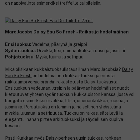
on nappivalinta esimerkiksi treffeille tai bileisiin.
Marc Jacobs Daisy Eau So Fresh - Raikas ja hedelmäinen
Ensituoksu:
Vadelma, päärynä ja greippi
Sydäntuoksu:
Orvokki, litsi, omenankukka, ruusu ja jasmiini
Pohjatuoksu:
Myski, luumu ja setripuu
Mikä olisikaan kukkaistuoksulistaus ilman Marc Jacobsia?
Daisy
Eau So Fresh
on hedelmäinen kukkaistuoksu ja entistä
raikkaampi versio brändin rakastetusta Daisy-tuoksusta.
Ensituoksun vadelman, greipin ja päärynän hedelmäiset nuotit
kietoutuvat yhteen sydäntuoksun kukkaloiston kanssa, josta voi
bongata esimerkiksi orvokkia, litsiä, omenankukkaa, ruusua ja
jasmiinia. Pohjatuoksu on lämmin ja naisellinen yhdistelmä
myskiä, luumua ja setripuuta. Tuoksu on raikas, säteilevä ja
elegantti. Ihanan pirteä arkituoksuksi ja täydellisen kupliva
kesään!
Psst! Kurkkaa myös Daisy-perheen uusin tulokas, rohkean