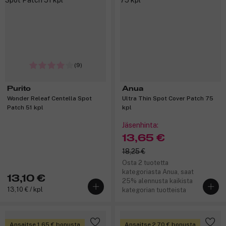
(9)
Purito
Anua
Wonder Releaf Centella Spot
Ultra Thin Spot Cover Patch 75
Patch 51 kpl
kpl
Jäsenhinta:
13,65 €
18,25 €
Osta 2 tuotetta
kategoriasta Anua, saat
13,10 €
25% alennusta kaikista
13,10 € / kpl
kategorian tuotteista
Ansaitse 1,65 € bonusta
Ansaitse 2,70 € bonusta