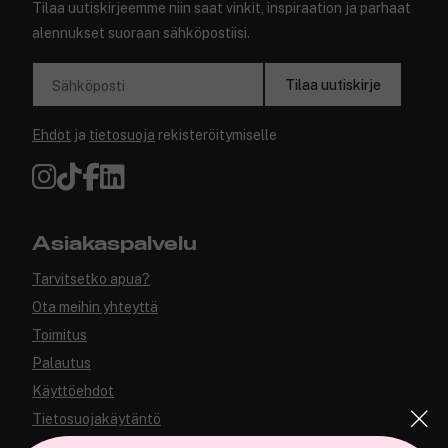
Tilaa uutiskirjeemme niin saat vinkit, inspiraation ja parhaat
alennukset suoraan sähköpostiisi.
Tilaa uutiskirje
Sähköposti
Ehdot
ja
tietosuoja
rekisteröitymiselle
Asiakaspalvelu
Tarvitsetko apua?
Ota meihin yhteyttä
Toimitus
Palautus
Käyttöehdot
Tietosuojakäytäntö