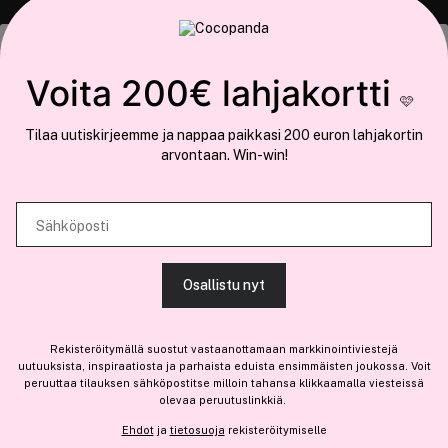
Tämä sivusto käyttää evästeitä
Voita 200€ lahjakortti
🩷
Käytämme evästeitä tarjoamamme sisällön ja mainosten
Tilaa uutiskirjeemme ja nappaa paikkasi 200 euron lahjakortin
räätälöimiseen, sosiaalisen median ominaisuuksien tukemiseen ja
arvontaan. Win-win!
COCOPANDA.FI
kävijämäärämme analysoimiseen. Lisäksi jaamme sosiaalisen median,
mainosalan ja analytiikka-alan kumppaneillemme tietoja siitä, miten
Meistä
käytät sivustoamme. Kumppanimme voivat yhdistää näitä tietoja muihin
Sähköposti
Liity jäseneksi
tietoihin, joita olet antanut heille tai joita on kerätty, kun olet käyttänyt
heidän palvelujaan.
Osallistu nyt
SALLI KAIKKI EVÄSTEET
Rekisteröitymällä suostut vastaanottamaan markkinointiviestejä
Olemme osa
Brandsdal Group AS
uutuuksista, inspiraatiosta ja parhaista eduista ensimmäisten joukossa. Voit
peruuttaa tilauksen sähköpostitse milloin tahansa klikkaamalla viesteissä
Jos haluat henkilökohtaista neuvoa ammattitason hiustuotteista,
olevaa peruutuslinkkiä.
NÄYTÄ TIEDOT
klikkaa
tästä
.
Ehdot
ja
tietosuoja
rekisteröitymiselle