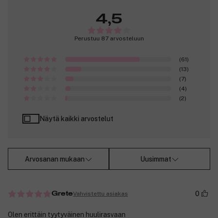
4,5
Perustuu 87 arvosteluun
(61)
(13)
(7)
(4)
(2)
Näytä kaikki arvostelut
Arvosanan mukaan
Uusimmat
0
Vahvistettu asiakas
Grete
Olen erittäin tyytyväinen huulirasvaan