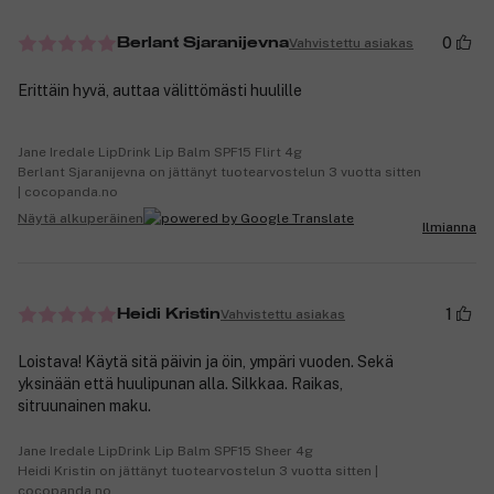
0
Vahvistettu asiakas
Berlant Sjaranijevna
Erittäin hyvä, auttaa välittömästi huulille
Jane Iredale LipDrink Lip Balm SPF15 Flirt 4g
Berlant Sjaranijevna on jättänyt tuotearvostelun 3 vuotta sitten
| cocopanda.no
Näytä alkuperäinen
Ilmianna
1
Vahvistettu asiakas
Heidi Kristin
Loistava! Käytä sitä päivin ja öin, ympäri vuoden. Sekä
yksinään että huulipunan alla. Silkkaa. Raikas,
sitruunainen maku.
Jane Iredale LipDrink Lip Balm SPF15 Sheer 4g
Heidi Kristin on jättänyt tuotearvostelun 3 vuotta sitten |
cocopanda.no