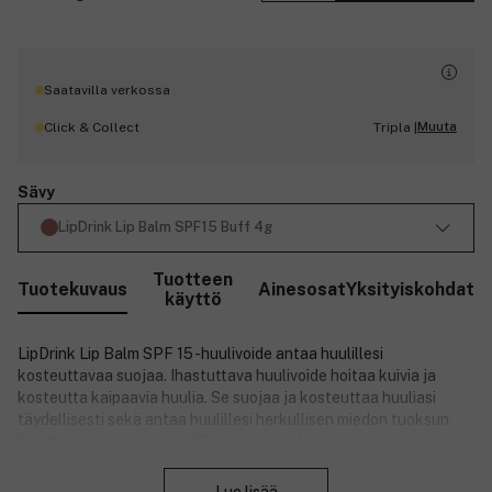
Saatavilla verkossa
Muuta
Click & Collect
Tripla |
Sävy
LipDrink Lip Balm SPF15 Buff 4g
Tuotteen
Tuotekuvaus
Ainesosat
Yksityiskohdat
käyttö
LipDrink Lip Balm SPF 15 -huulivoide antaa huulillesi
kosteuttavaa suojaa. Ihastuttava huulivoide hoitaa kuivia ja
kosteutta kaipaavia huulia. Se suojaa ja kosteuttaa huuliasi
täydellisesti sekä antaa huulillesi herkullisen miedon tuoksun.
Sisältää suojakertoimen 15, joka suojaa huuliasi tehokkaasti
Sulje
auringon haitallisilta UVA- ja UVB-säteiltä. Huulivoide on
vegaaninen. Sitä ei ole testattu eläimillä eikä se sisällä vehnää.