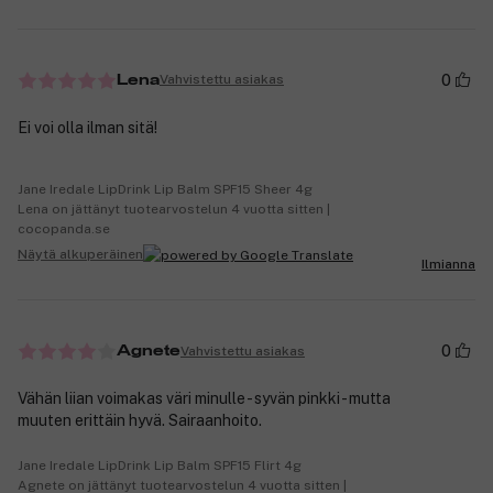
0
Vahvistettu asiakas
Lena
Ei voi olla ilman sitä!
Jane Iredale LipDrink Lip Balm SPF15 Sheer 4g
Lena on jättänyt tuotearvostelun 4 vuotta sitten |
cocopanda.se
Näytä alkuperäinen
Ilmianna
0
Vahvistettu asiakas
Agnete
Vähän liian voimakas väri minulle - syvän pinkki - mutta
muuten erittäin hyvä. Sairaanhoito.
Jane Iredale LipDrink Lip Balm SPF15 Flirt 4g
Agnete on jättänyt tuotearvostelun 4 vuotta sitten |