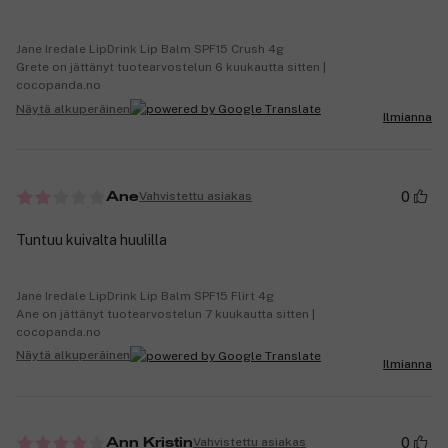
Jane Iredale LipDrink Lip Balm SPF15 Crush 4g
Grete on jättänyt tuotearvostelun 6 kuukautta sitten |
cocopanda.no
Näytä alkuperäinen
Ilmianna
0
Vahvistettu asiakas
Ane
Tuntuu kuivalta huulilla
Jane Iredale LipDrink Lip Balm SPF15 Flirt 4g
Ane on jättänyt tuotearvostelun 7 kuukautta sitten |
cocopanda.no
Näytä alkuperäinen
Ilmianna
0
Vahvistettu asiakas
Ann Kristin