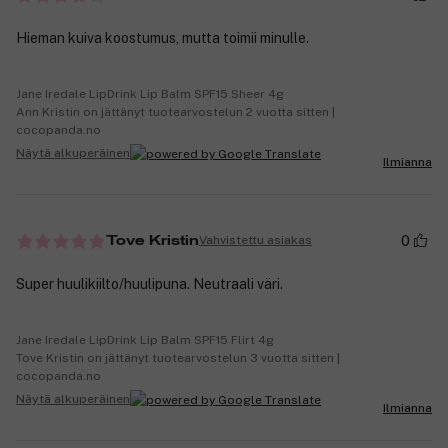
Hieman kuiva koostumus, mutta toimii minulle.
Jane Iredale LipDrink Lip Balm SPF15 Sheer 4g
Ann Kristin on jättänyt tuotearvostelun 2 vuotta sitten |
cocopanda.no
Näytä alkuperäinen
Ilmianna
0
Vahvistettu asiakas
Tove Kristin
Super huulikiilto/huulipuna. Neutraali väri.
Jane Iredale LipDrink Lip Balm SPF15 Flirt 4g
Tove Kristin on jättänyt tuotearvostelun 3 vuotta sitten |
cocopanda.no
Näytä alkuperäinen
Ilmianna