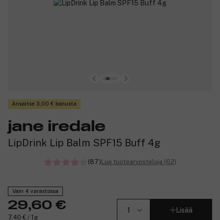
Ansaitse 3,00 € bonusta
jane iredale
LipDrink Lip Balm SPF15 Buff 4g
(87)
Lue tuotearvosteluja (62)
Vain 4 varastossa
29,60 €
Lisää
7,40 € / 1g