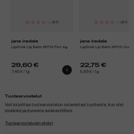
(87)
(87)
jane iredale
jane iredale
LipDrink Lip Balm SPF15 Flirt 4g
LipDrink Lip Balm SPF15 Crush
29,60 €
22,75 €
7,40 € / 1g
5,69 € / 1g
Tuotearvostelut
Voit kirjoittaa tuotearvostelun ostamistasi tuotteista, kun olet
sisäänkirjautuneena asiakastilillesi.
Tuotearvostelujen ehdot