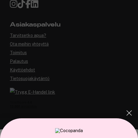
Asiakaspalvelu
Tarvitsetko apua?
Ota meihin yhteyttä
Toimitus
Palautus
Käyttöehdot
Tietosuojakäytäntö