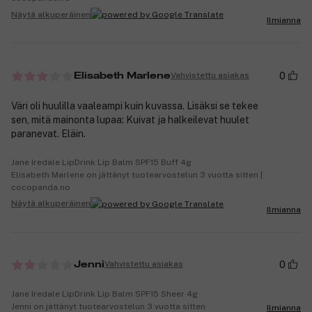
Näytä alkuperäinen
Ilmianna
0
Vahvistettu asiakas
Elisabeth Marlene
Väri oli huulilla vaaleampi kuin kuvassa. Lisäksi se tekee
sen, mitä mainonta lupaa: Kuivat ja halkeilevat huulet
paranevat. Eläin.
Jane Iredale LipDrink Lip Balm SPF15 Buff 4g
Elisabeth Marlene on jättänyt tuotearvostelun 3 vuotta sitten |
cocopanda.no
Näytä alkuperäinen
Ilmianna
0
Vahvistettu asiakas
Jenni
Jane Iredale LipDrink Lip Balm SPF15 Sheer 4g
Jenni on jättänyt tuotearvostelun 3 vuotta sitten
Ilmianna