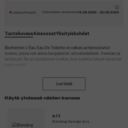
Odotetaan varastoon
Loppuunmyyty
12.08.2026
-
22.08.2026
Tuotekuvaus
Ainesosat
Yksityiskohdat
Biothermin L'Eau Eau De Toilette on raikas ja hienostunut
tuoksu, jossa voit aistia bergamotin, sitrushedelmät, freesian ja
setripuun. Se on täydellinen tuoksu, kun todella haluat herättää
kaikki aistit!
Tuotenumero:
3102699
Sulje
Lue lisää
Käytä yhdessä näiden kanssa
e.l.f.
Blending Sponge 1pcs