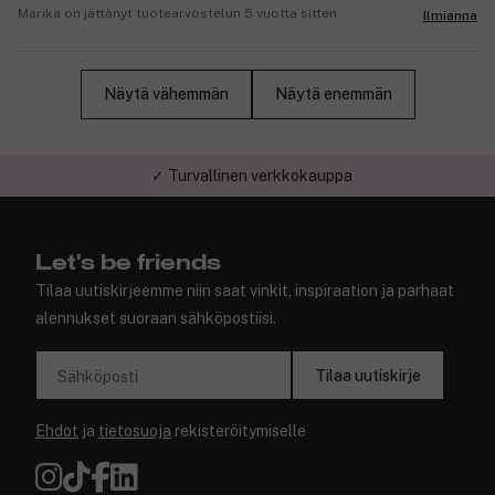
Marika on jättänyt tuotearvostelun 5 vuotta sitten
Ilmianna
Näytä vähemmän
Näytä enemmän
✓ Turvallinen verkkokauppa
Let's be friends
Tilaa uutiskirjeemme niin saat vinkit, inspiraation ja parhaat
alennukset suoraan sähköpostiisi.
Tilaa uutiskirje
Sähköposti
Ehdot
ja
tietosuoja
rekisteröitymiselle