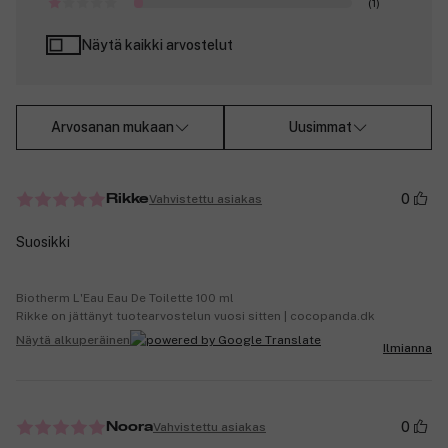
(1)
Näytä kaikki arvostelut
Arvosanan mukaan
Uusimmat
0
Vahvistettu asiakas
Rikke
Suosikki
Biotherm L'Eau Eau De Toilette 100 ml
Rikke on jättänyt tuotearvostelun vuosi sitten | cocopanda.dk
Näytä alkuperäinen
Ilmianna
0
Vahvistettu asiakas
Noora