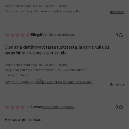
Biotherm L'Eau Eau De Toilette 100 ml
Noora on jättänyt tuotearvostelun vuosi sitten
Ilmianna
0
Vahvistettu asiakas
Birgit
Olen aina kieltäytynyt tästä tuotteesta, ja näin sinulla oli
paras hinta. Huippupisteet sinulle
Biotherm L'Eau Eau De Toilette 100 ml
Birgit on jättänyt tuotearvostelun 2 vuotta sitten |
cocopanda.se
Näytä alkuperäinen
Ilmianna
0
Vahvistettu asiakas
Lena
Raikas arjen tuoksu