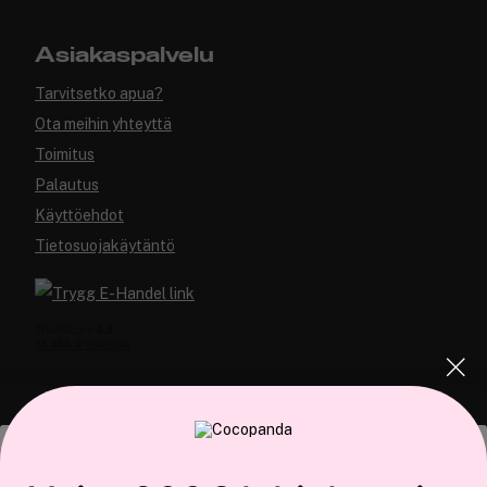
Asiakaspalvelu
Tarvitsetko apua?
Ota meihin yhteyttä
Toimitus
Palautus
Käyttöehdot
Tietosuojakäytäntö
COCOPANDA.FI
Tämä sivusto käyttää evästeitä