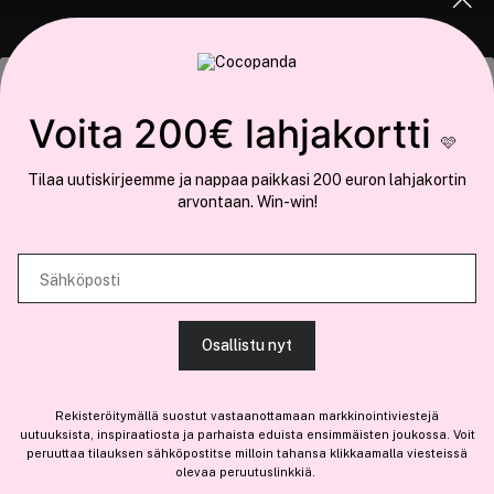
COCOPANDA.FI
Tämä sivusto käyttää evästeitä
Voita 200€ lahjakortti
Meistä
🩷
Käytämme evästeitä tarjoamamme sisällön ja mainosten
Liity jäseneksi
Tilaa uutiskirjeemme ja nappaa paikkasi 200 euron lahjakortin
räätälöimiseen, sosiaalisen median ominaisuuksien tukemiseen ja
arvontaan. Win-win!
kävijämäärämme analysoimiseen. Lisäksi jaamme sosiaalisen median,
mainosalan ja analytiikka-alan kumppaneillemme tietoja siitä, miten
käytät sivustoamme. Kumppanimme voivat yhdistää näitä tietoja muihin
Sähköposti
Olemme osa
Brandsdal Group AS
tietoihin, joita olet antanut heille tai joita on kerätty, kun olet käyttänyt
heidän palvelujaan.
Jos haluat henkilökohtaista neuvoa ammattitason hiustuotteista,
Osallistu nyt
klikkaa
tästä
.
SALLI KAIKKI EVÄSTEET
Rekisteröitymällä suostut vastaanottamaan markkinointiviestejä
uutuuksista, inspiraatiosta ja parhaista eduista ensimmäisten joukossa. Voit
peruuttaa tilauksen sähköpostitse milloin tahansa klikkaamalla viesteissä
olevaa peruutuslinkkiä.
NÄYTÄ TIEDOT