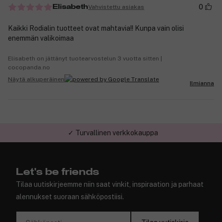
0
Vahvistettu asiakas
Elisabeth
Kaikki Rodialin tuotteet ovat mahtavia!! Kunpa vain olisi
enemmän valikoimaa
Elisabeth on jättänyt tuotearvostelun 3 vuotta sitten |
cocopanda.no
Näytä alkuperäinen
Ilmianna
✓ Turvallinen verkkokauppa
Let's be friends
Tilaa uutiskirjeemme niin saat vinkit, inspiraation ja parhaat
alennukset suoraan sähköpostiisi.