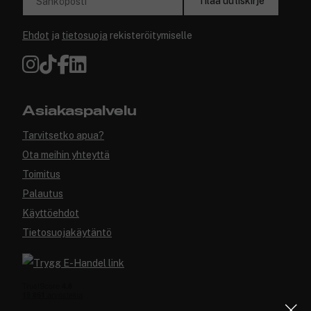
Tilaa uutiskirje
Sähköposti
Ehdot
ja
tietosuoja
rekisteröitymiselle
Asiakaspalvelu
Tarvitsetko apua?
Ota meihin yhteyttä
Toimitus
Palautus
Käyttöehdot
Tietosuojakäytäntö