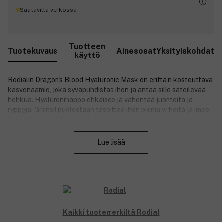
Saatavilla verkossa
Tuotteen
Tuotekuvaus
Ainesosat
Yksityiskohdat
käyttö
Rodialin Dragon's Blood Hyaluronic Mask on erittäin kosteuttava
kasvonaamio, joka syväpuhdistaa ihon ja antaa sille säteilevää
hehkua. Hyaluronihappo ehkäisee ja vähentää juonteita ja
ryppyjä. Gransil puolestaan tasoittaa ihon pieniä virheitä ja imee
itseensä ylimääräistä talia. Iho saa kaunista hehkua ja terveen
Sulje
värin.
Lue lisää
Lohikäärmeen veri on Croton lechleri -kasvista uutettua
väriainetta, joka muodostaa ihon pinnalle ohuen kalvon sekä
rauhoittaa ja suojaa rasittunutta ja herkkää ihoa.
Tuotenumero:
3140256
Kaikki tuotemerkiltä Rodial