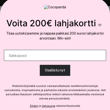
Tämä sivusto käyttää evästeitä
Voita 200€ lahjakortti
🩷
Käytämme evästeitä tarjoamamme sisällön ja mainosten
Tilaa uutiskirjeemme ja nappaa paikkasi 200 euron lahjakortin
räätälöimiseen, sosiaalisen median ominaisuuksien tukemiseen ja
arvontaan. Win-win!
COCOPANDA.FI
kävijämäärämme analysoimiseen. Lisäksi jaamme sosiaalisen median,
mainosalan ja analytiikka-alan kumppaneillemme tietoja siitä, miten
Meistä
käytät sivustoamme. Kumppanimme voivat yhdistää näitä tietoja muihin
Sähköposti
Liity jäseneksi
tietoihin, joita olet antanut heille tai joita on kerätty, kun olet käyttänyt
heidän palvelujaan.
Osallistu nyt
SALLI KAIKKI EVÄSTEET
Rekisteröitymällä suostut vastaanottamaan markkinointiviestejä
Olemme osa
Brandsdal Group AS
uutuuksista, inspiraatiosta ja parhaista eduista ensimmäisten joukossa. Voit
peruuttaa tilauksen sähköpostitse milloin tahansa klikkaamalla viesteissä
Jos haluat henkilökohtaista neuvoa ammattitason hiustuotteista,
olevaa peruutuslinkkiä.
NÄYTÄ TIEDOT
klikkaa
tästä
.
Ehdot
ja
tietosuoja
rekisteröitymiselle