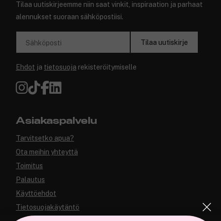
Tilaa uutiskirjeemme niin saat vinkit, inspiraation ja parhaat
alennukset suoraan sähköpostiisi.
Tilaa uutiskirje
Sähköposti
Ehdot
ja
tietosuoja
rekisteröitymiselle
Asiakaspalvelu
Tarvitsetko apua?
Ota meihin yhteyttä
Toimitus
Palautus
Käyttöehdot
Tietosuojakäytäntö