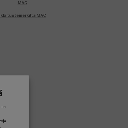
ikki tuotemerkiltä MAC
ä
isen
toja