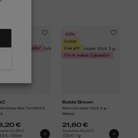
in
27%
-53%
tlet
Outlet
a 4, maksa 3 jäsenille
Free gift
Ota 4, maksa 3 jäsenille
AC
Bobbi Brown
obe Dewy Skin Tint Rich 2
Skin Concealer Stick 3 g –
ml
Walnut
3,20 €
21,60 €
mmin 31,80 €
Aiemmin 46,00 €
33 € / 100ml
7,20 € / 1g