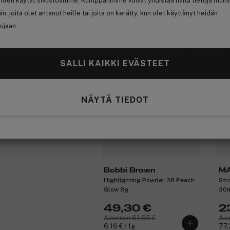
 miten käytät sivustoamme. Kumppanimme voivat yhdistää näitä tietoja muih
hin, joita olet antanut heille tai joita on kerätty, kun olet käyttänyt heidän
t sisäänkirjautuneena
Psst... Saattaisit tykätä näistä
ujaan.
-20%
-
SALLI KAIKKI EVÄSTEET
Free gift
Ou
Ot
NÄYTÄ TIEDOT
Bobbi Brown
M
Highlighting Powder 38 Peach
Str
Glow 8g
30
49,30 €
2
Aiemmin 61,65 €
Aie
6,16 € / 1g
77,