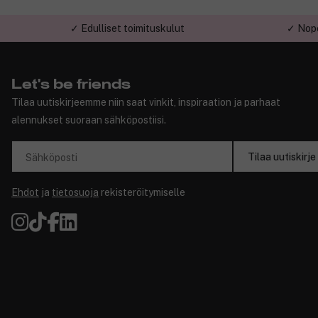
✓ Edulliset toimituskulut
✓ Nope
Let's be friends
Tilaa uutiskirjeemme niin saat vinkit, inspiraation ja parhaat
alennukset suoraan sähköpostiisi.
Tilaa uutiskirje
Sähköposti
Ehdot
ja
tietosuoja
rekisteröitymiselle