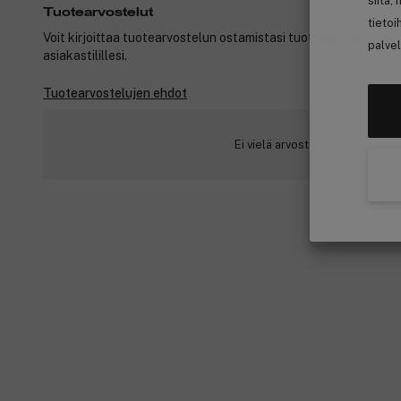
siitä,
Tuotearvostelut
tietoi
Voit kirjoittaa tuotearvostelun ostamistasi tuotteista, kun ole
palvel
asiakastilillesi.
Tuotearvostelujen ehdot
Ei vielä arvosteluja