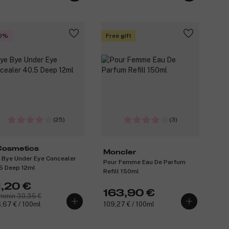
0%
Free gift
(25)
(3)
 Cosmetics
Moncler
 Bye Under Eye Concealer
Pour Femme Eau De Parfum
5 Deep 12ml
Refill 150ml
1,20 €
163,90 €
mmin 30,35 €
,67 € / 100ml
109,27 € / 100ml