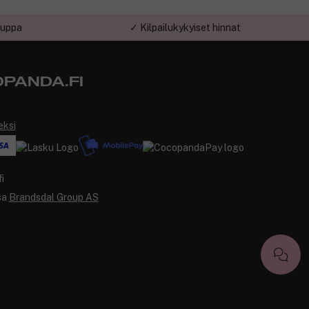
auppa
✓ Kilpailukykyiset hinnat
PANDA.FI
eksi
sa
Brandsdal Group AS