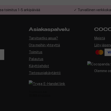
a toimitus 1-5 arkipäivää
✓ Turvallinen verkkok
Asiakaspalvelu
COCO
Tarvitsetko apua?
Meistä
Ota meihin yhteyttä
Liity jäsen
Toimitus
Palautus
Käyttöehdot
Olemme o
Tietosuojakäytäntö