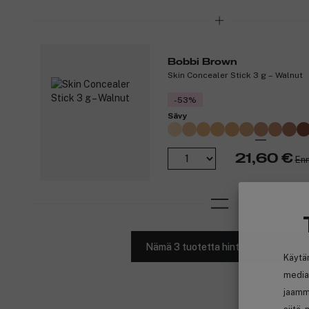
Bobbi Brown
Skin Concealer Stick 3 g – Walnut
-53%
Sävy
21,60 €
Enn
Nämä 3 tuotetta hintaan 54,45 €
Käytä
media
jaamm