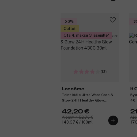
-20%
-3
Outlet
Ota 4, maksa 3 jäsenille
(13)
Lancôme
It
Teint Idôle Ultra Wear Care &
Bye
Glow 24H Healthy Glow
40.
Foundation 430C 30ml
42,20 €
2
Aiemmin 52,75 €
Aie
140,67 € / 100ml
176