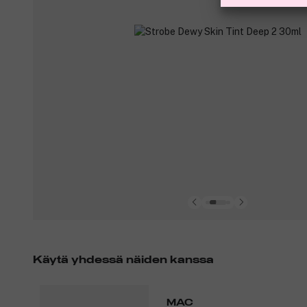
Käytä yhdessä näiden kanssa
MAC