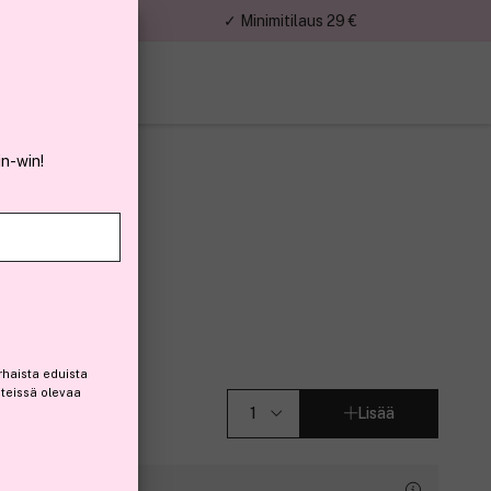
nnat
✓ Minimitilaus 29 €
in-win!
p 2 30ml
rhaista eduista
steissä olevaa
Lisää