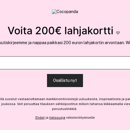
rvallinen verkkokauppa
✓ Kilpailukykyiset hi
Löydä suosikkisi 25.367 tuotteen joukosta..
Voita 200€ lahjakortti
🩷
uutiskirjeemme ja nappaa paikkasi 200 euron lahjakortin arvontaan. W
Outlet
Ota 4, maksa 3 jäsenille
MAC
Osallistu nyt
Strobe Dewy Skin Tint Dee
-20%
Vain 3 varastossa
llä suostut vastaanottamaan markkinointiviestejä uutuuksista, inspiraatiosta ja pa
joukossa. Voit peruuttaa tilauksen sähköpostitse milloin tahansa klikkaamalla vie
24,40 €
peruutuslinkkiä.
Ennen: 30,50 €
|
81,33 € / 100ml
Ehdot
ja
tietosuoja
rekisteröitymiselle