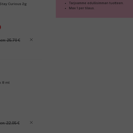
Tarjoamme edullisimman tuotteen.
 Stay Curious 2g
Max 1 per tilaus.
en: 25,70 €
k 8 ml
en: 22,05 €