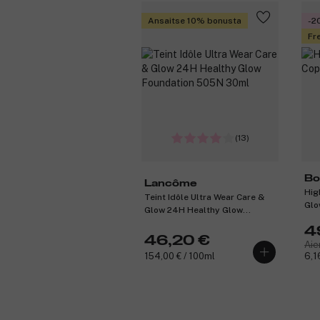
Ansaitse 10% bonusta
-2
Fre
(13)
Bo
Lancôme
Hig
Teint Idôle Ultra Wear Care &
Glo
Glow 24H Healthy Glow
Foundation 505N 30ml
4
46,20 €
Aie
154,00 € / 100ml
6,1