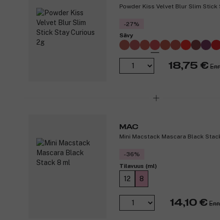
Powder Kiss Velvet Blur Slim Stick
-27%
Sävy
18,75 €
Enn
MAC
Mini Macstack Mascara Black Stac
-36%
Tilavuus (ml)
12
8
14,10 €
Enn