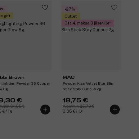
0%
-27%
e gift
Outlet
Ota 4, maksa 3 jäsenille
bbi Brown
MAC
hlighting Powder 36 Copper
Powder Kiss Velvet Blur Slim
w 8g
Stick Stay Curious 2g
9,30 €
18,75 €
mmin 61,65 €
Aiemmin 25,70 €
6 € / 1g
9,38 € / 1g