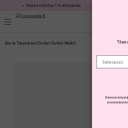
✓ Nopea toimitus 1-5 arkipäivää
✓ Tu
Tilaa 
Ale Ja Tarjoukset
/
Outlet
/
Outlet Meikit
Sähköposti
Rekisteröitymä
ensimmäisten 