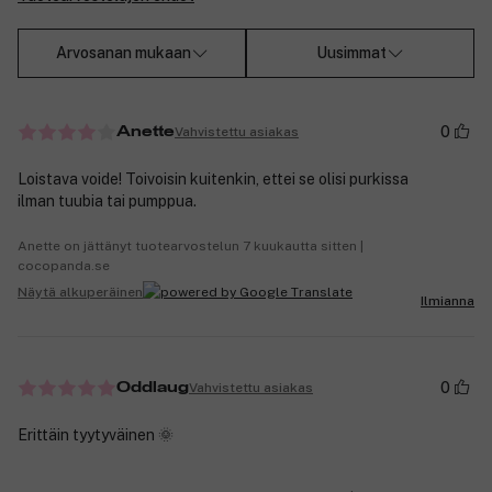
Arvosanan mukaan
Uusimmat
0
Vahvistettu asiakas
Anette
Loistava voide! Toivoisin kuitenkin, ettei se olisi purkissa
ilman tuubia tai pumppua.
Anette on jättänyt tuotearvostelun 7 kuukautta sitten |
cocopanda.se
Näytä alkuperäinen
Ilmianna
0
Vahvistettu asiakas
Oddlaug
Erittäin tyytyväinen 🌞