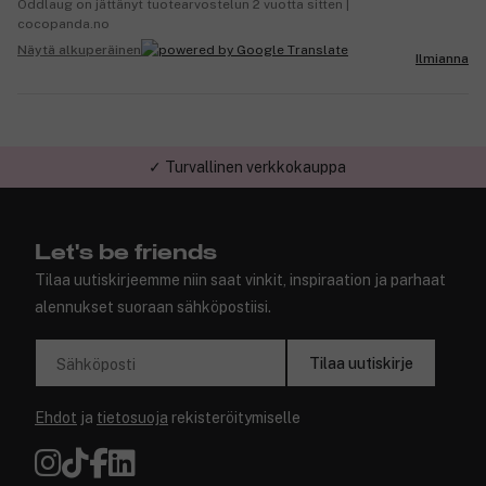
Oddlaug on jättänyt tuotearvostelun 2 vuotta sitten |
cocopanda.no
Näytä alkuperäinen
Ilmianna
✓ Turvallinen verkkokauppa
Let's be friends
Tilaa uutiskirjeemme niin saat vinkit, inspiraation ja parhaat
alennukset suoraan sähköpostiisi.
Tilaa uutiskirje
Sähköposti
Ehdot
ja
tietosuoja
rekisteröitymiselle