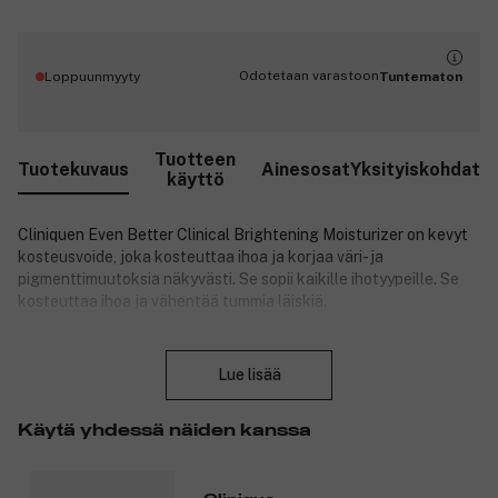
Odotetaan varastoon
Loppuunmyyty
Tuntematon
Tuotteen
Tuotekuvaus
Ainesosat
Yksityiskohdat
käyttö
Cliniquen Even Better Clinical Brightening Moisturizer on kevyt
kosteusvoide, joka kosteuttaa ihoa ja korjaa väri- ja
pigmenttimuutoksia näkyvästi. Se sopii kaikille ihotyypeille. Se
kosteuttaa ihoa ja vähentää tummia läiskiä.
Cliniquen kaikkien aikojen ensimmäinen CL302 Brightening
Sulje
Complex™ -yhdistettä sisältävä kosteusvoide. Se kosteuttaa
Lue lisää
ihoa, vähentää monia ihon väri- ja pigmenttimuutoksia ja antaa
kirkkaamman sävyisen ihon.
Käytä yhdessä näiden kanssa
Vaikutukset:
Kevyt kosteusvoide sisältää ainutlaatuista CL302