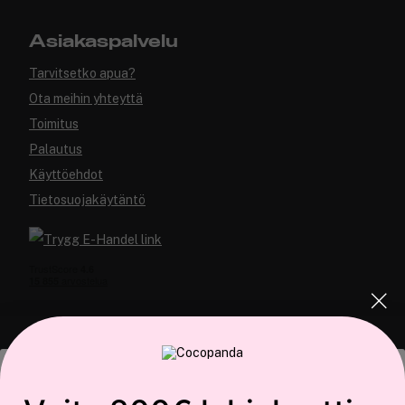
Asiakaspalvelu
Tarvitsetko apua?
Ota meihin yhteyttä
Toimitus
Palautus
Käyttöehdot
Tietosuojakäytäntö
COCOPANDA.FI
Tämä sivusto käyttää evästeitä