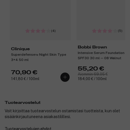
Tuotenumero:
3257920
(4)
(5)
Bobbi Brown
Clinique
Intensive Serum Foundation
Superdefense™ Night Skin Type
SPF30 30 ml ─ 08 Walnut
3+4 50 ml
55,20 €
70,90 €
Aiemmin 69,05 €
141,80 € / 100ml
184,00 € / 100ml
Tuotearvostelut
Voit kirjoittaa tuotearvostelun ostamistasi tuotteista, kun olet
sisäänkirjautuneena asiakastilillesi.
Tuotearvostelujen ehdot