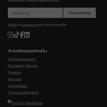
alennukset suoraan sähköpostiisi.
Tilaa uutiskirje
Sähköposti
Ehdot
ja
tietosuoja
rekisteröitymiselle
Asiakaspalvelu
Tarvitsetko apua?
Ota meihin yhteyttä
Toimitus
Palautus
Käyttöehdot
Tietosuojakäytäntö