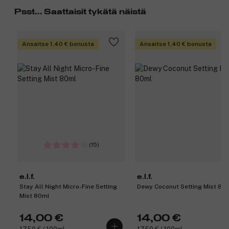
Psst... Saattaisit tykätä näistä
Ansaitse 1,40 € bonusta
Ansaitse 1,40 € bonusta
(15)
e.l.f.
e.l.f.
Stay All Night Micro-Fine Setting
Dewy Coconut Setting Mist 80
Mist 80ml
14,00 €
14,00 €