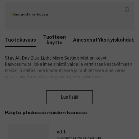
Saatavilla verkossa
Tuotteen
Tuotekuvaus
Ainesosat
Yksityiskohdat
käyttö
Stay All Day Blue Light Micro Setting Mist on kevyt
kasvosumute, joka imee sinistä valoa ja varmistaa kestävämmän
meikin. Sisältää ihoa kosteuttavaa ja rauhoittavaa aloe veraa
sekä siniseltä valolta suojaavaa glukosyylirutiinia.
Tuotteen hyödyt:
Sulje
Lue lisää
Kiinnittää meikin ja virkistää ihoa koko päivän.
Sisältää glukosyylirutiinia, joka vähentää sinisen valon
läpäisyä.
Käytä yhdessä näiden kanssa
Kevyt koostumus sopii normaalille, kuivalle, rasvaiselle ja
sekaiholle.
Rikastettu aloe- ja seljankukkauutteella.
e.l.f.
Antaa iholle mattapintaisen, kiilottoman lopputuloksen.
C-Bright Putty Primer 21g