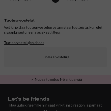
17,50 € / 100ml
17,50 € / 100ml
Tuotearvostelut
Voit kirjoittaa tuotearvostelun ostamistasi tuotteista, kun olet
sisäänkirjautuneena asiakastilillesi.
Tuotearvostelujen ehdot
Ei vielä arvosteluja
✓ Nopea toimitus 1-5 arkipäivää
✓ Turvallinen verkkokauppa
Let's be friends
Tilaa uutiskirjeemme niin saat vinkit, inspiraation ja parhaat