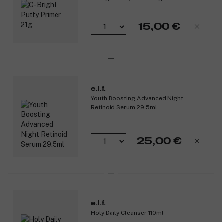
Vaikuttavat ainesosat:
15,00 €
Glukosyylirutiini - Vähentää sinisen valon läpäisyä.
Aloe - rauhoittaa ihoa.
Seljankukkauute – runsaasti vitamiineja.
Tuotenumero:
3260903
e.l.f.
Youth Boosting Advanced Night
Retinoid Serum 29.5ml
25,00 €
e.l.f.
Holy Daily Cleanser 110ml