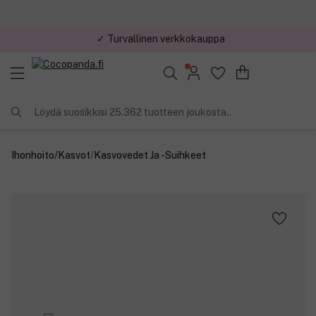
✓ Turvallinen verkkokauppa
✓ Kilpailukykyiset hinnat
Löydä suosikkisi 25.362 tuotteen joukosta..
Ihonhoito
/
Kasvot
/
Kasvovedet Ja -suihkeet