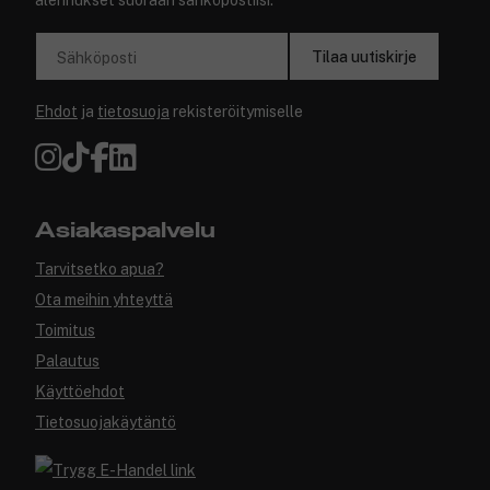
alennukset suoraan sähköpostiisi.
Tilaa uutiskirje
Sähköposti
Ehdot
ja
tietosuoja
rekisteröitymiselle
Asiakaspalvelu
Tarvitsetko apua?
Ota meihin yhteyttä
Toimitus
Palautus
Käyttöehdot
Tietosuojakäytäntö