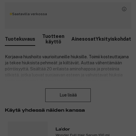
Saatavilla verkossa
Tuotteen
Tuotekuvaus
Ainesosat
Yksityiskohdat
käyttö
Korjaava hiushoito vaurioituneille hiuksille. Toimii kosteuttajana
ja tekee hiuksista pehmeät ja kiiltävät. Auttaa vähentämään
pörröisyyttä. Sisältää 20 erilaista aminohappoa ja proteiinia
silkistä, jotka luovat suojaavan esteen ja vahvistavat hiuksia
rasittamatta niitä. Käytetään edullisesti suojana ennen
Sulje
kemiallisia käsittelyjä, kuten pysyvää, värjäystä tai valkaisua.
Parhaan tuloksen saavuttamiseksi käytä La'dor Wonder Balmin
Lue lisää
jälkeen.
Tuotenumero:
3304760
Käytä yhdessä näiden kanssa
La'dor
Wonder Full Hair Serum 100 ml