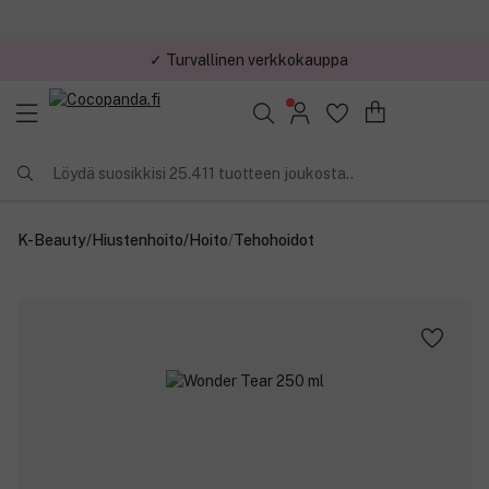
✓ Turvallinen verkkokauppa
✓ Kilpailukykyiset hinnat
Löydä suosikkisi 25.411 tuotteen joukosta..
K-Beauty
/
Hiustenhoito
/
Hoito
/
Tehohoidot