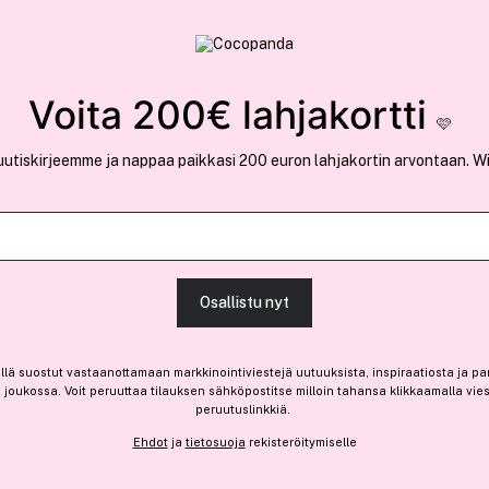
rvallinen verkkokauppa
✓ Kilpailukykyiset hi
Löydä suosikkisi 25.364 tuotteen joukosta..
Voita 200€ lahjakortti
🩷
uutiskirjeemme ja nappaa paikkasi 200 euron lahjakortin arvontaan. W
Outlet
Ota 4, maksa 3 jäsenille
Anastasia Beve
Osallistu nyt
Impeccable Foundation 35 
-27%
Vain 2 varastossa
llä suostut vastaanottamaan markkinointiviestejä uutuuksista, inspiraatiosta ja pa
joukossa. Voit peruuttaa tilauksen sähköpostitse milloin tahansa klikkaamalla vie
31,45 €
peruutuslinkkiä.
Ennen: 43,10 €
|
89,86 € / 100ml
Ehdot
ja
tietosuoja
rekisteröitymiselle