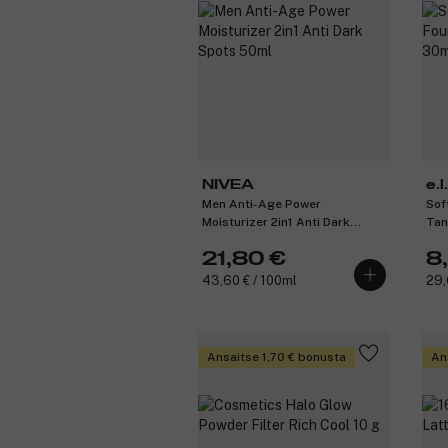
NIVEA
e.l.
Men Anti-Age Power
Sof
Moisturizer 2in1 Anti Dark
Tan
Spots 50ml
21,80 €
8
43,60 € / 100ml
29,
Ansaitse 1,70 € bonusta
An