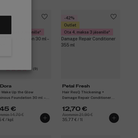
49%
-42%
tlet
Outlet
a 4, maksa 3 jäsenille
Ota 4, maksa 3 jäsenille
(9)
aDora
Petal Fresh
 Wake Up the Glow
Hair ResQ Thickening +
inous Foundation 30 ml –
Damage Repair Conditioner
Neutral
355 ml
,45 €
12,70 €
mmin 14,70 €
Aiemmin 21,90 €
 € / kpl
35,77 € / 1l