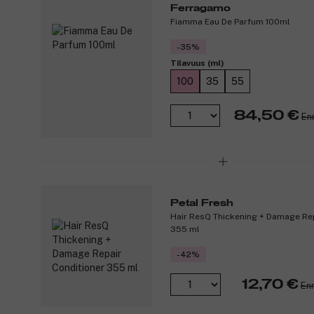
Ferragamo
Fiamma Eau De Parfum 100ml
-35%
Tilavuus (ml)
100
35
55
84,50 €
En
Petal Fresh
Hair ResQ Thickening + Damage Rep
355 ml
-42%
12,70 €
Enn