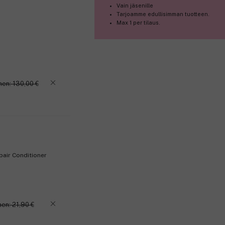
Vain jäsenille
Näistä syistä rakastat sitä:
Tarjoamme edullisimman tuotteen.
Max 1 per tilaus.
Meikkivoide antaa puolipeittävän 
Vedenkestävä koostumus kestää ka
Hyaluronihappoa sisältävä meikkiv
näköisen.
Se tasoittaa ihon sävyä peittäen 
Ylellinen, erityisvalmisteinen pakk
nen: 130,00 €
Tärkeimmät ainesosat:
Hyaluronihappo: kosteuttaa ihoa ja
Väriannatto (Bixa orellana): peitt
Fytoglykogeeni: antaa iholle nuo
Tuotenumero:
3317961
air Conditioner
en: 21,90 €