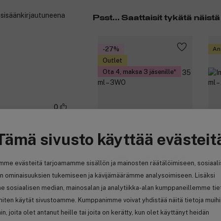
t sisäänkirjautuneena
Psst... Saattaisit tykätä näistä
-27%
An
Outlet
Ota 4, maksa 3 jäsenille
0
ni, suosittelen
Tämä sivusto käyttää evästeit
sopi hyvin.
Anastasia Beverly Hills
An
mme evästeitä tarjoamamme sisällön ja mainosten räätälöimiseen, sosiaal
no
Impeccable Foundation 35 ml –
Imp
n ominaisuuksien tukemiseen ja kävijämäärämme analysoimiseen. Lisäksi
3WO
2N
Ilmianna
e sosiaalisen median, mainosalan ja analytiikka-alan kumppaneillemme tie
31,45 €
4
 miten käytät sivustoamme. Kumppanimme voivat yhdistää näitä tietoja muih
Aiemmin 43,10 €
89,86 € / 100ml
121
hin, joita olet antanut heille tai joita on kerätty, kun olet käyttänyt heidän