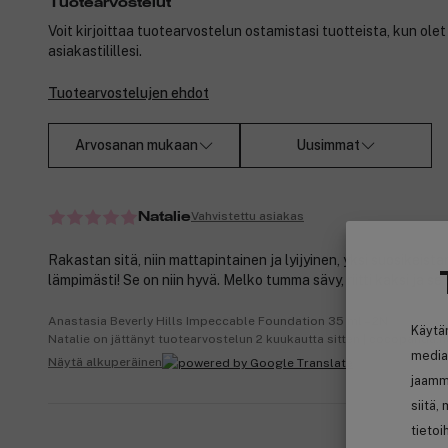
Tuotearvostelut
Voit kirjoittaa tuotearvostelun ostamistasi tuotteista, kun ole
asiakastilillesi.
Tuotearvostelujen ehdot
Arvosanan mukaan
Uusimmat
Vahvistettu asiakas
Natalie
Rakastan sitä, niin mattapintainen ja lyijyinen, yksi suosikeista
lämpimästi! Se on niin hyvä. Melko tumma sävy, riitti kaksi ja se 
Anastasia Beverly Hills Impeccable Foundation 35 ml – 2N
Käytä
Natalie on jättänyt tuotearvostelun 2 kuukautta sitten | cocopanda.
media
Näytä alkuperäinen
jaamm
siitä,
tietoi