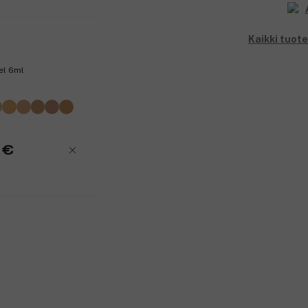
Kaikki tuote
el 6ml
 €