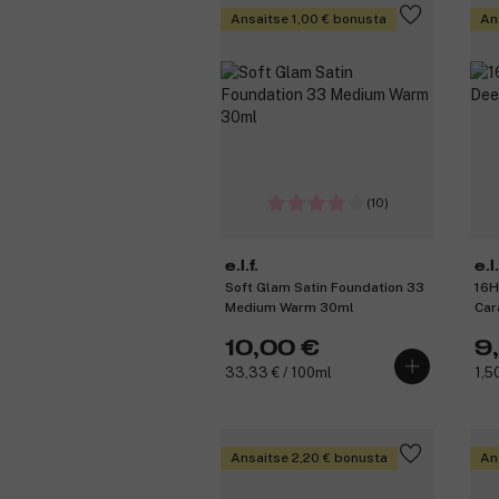
Ansaitse 1,00 € bonusta
An
(10)
e.l.f.
e.l.
Soft Glam Satin Foundation 33
16H
Medium Warm 30ml
Car
10,00 €
9
33,33 € / 100ml
1,50
Ansaitse 2,20 € bonusta
An