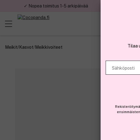
✓ Nopea toimitus 1-5 arkipäivää
✓ Tu
Tilaa 
Meikit
/
Kasvot
/
Meikkivoiteet
Sähköposti
Rekisteröitymä
ensimmäisten 