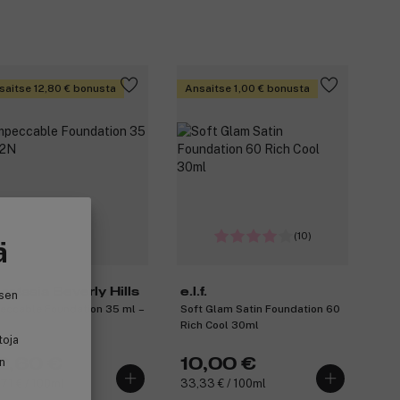
saitse 12,80 € bonusta
Ansaitse 1,00 € bonusta
(10)
ä
astasia Beverly Hills
e.l.f.
isen
eccable Foundation 35 ml –
Soft Glam Satin Foundation 60
Rich Cool 30ml
toja
2,60 €
10,00 €
in
,71 € / 100ml
33,33 € / 100ml