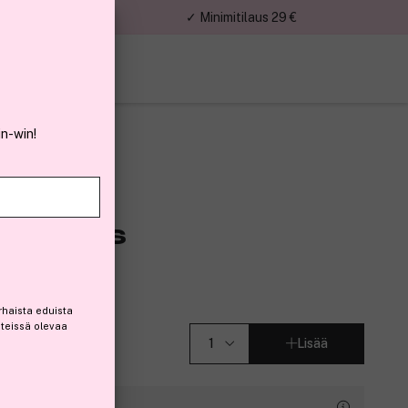
nnat
✓ Minimitilaus 29 €
in-win!
rly Hills
ml – 7N
rhaista eduista
steissä olevaa
Lisää