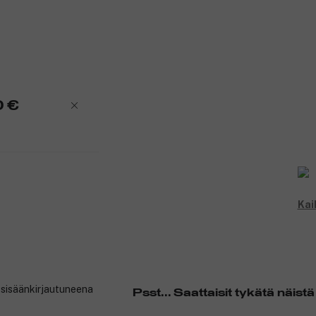
0 €
Kai
t sisäänkirjautuneena
Psst... Saattaisit tykätä näistä