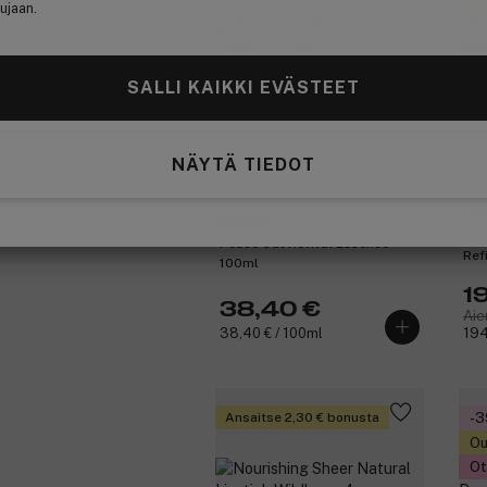
Ou
ujaan.
Ot
SALLI KAIKKI EVÄSTEET
NÄYTÄ TIEDOT
Uo
Djusie
Min
Peace Out Revival Essence
Ref
100ml
10g
1
38,40 €
Aie
38,40 € / 100ml
194
Ansaitse 2,30 € bonusta
-
Ou
Ot