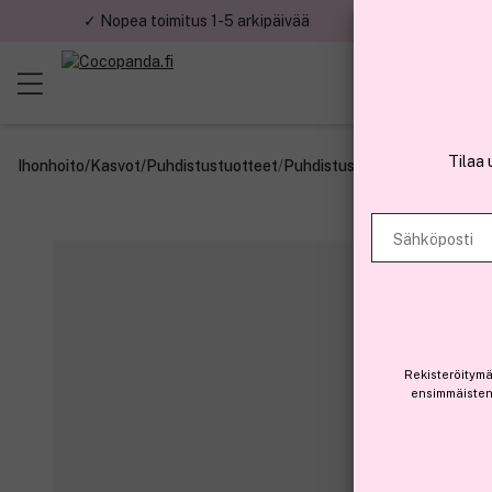
✓ Nopea toimitus 1-5 arkipäivää
✓ Tu
Tilaa 
Ihonhoito
/
Kasvot
/
Puhdistustuotteet
/
Puhdistusöljyt
Sähköposti
Rekisteröitymä
ensimmäisten 