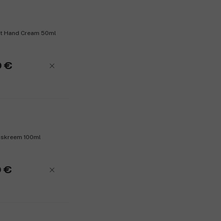
ant Hand Cream 50ml
0 €
tuskreem 100ml
 €