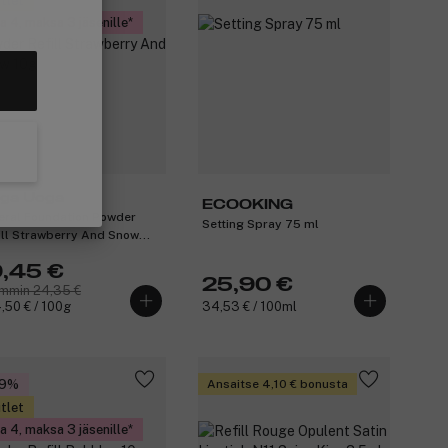
tlet
a 4, maksa 3 jäsenille
ga Uoga
ECOOKING
eral Foundation Powder
Setting Spray 75 ml
ill Strawberry And Snow
9,45 €
25,90 €
mmin 24,35 €
,50 € / 100g
34,53 € / 100ml
39%
Ansaitse 4,10 € bonusta
tlet
a 4, maksa 3 jäsenille