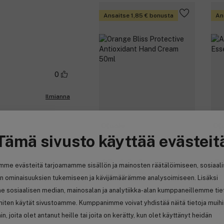
Ansaitse 1,85 € bonusta
An
0
Ilmianna
Djusie
Dj
Tämä sivusto käyttää evästeit
Orange Bliss Protective
Aci
Antioxidant Hand Cream 50ml
100
18,40 €
3
mme evästeitä tarjoamamme sisällön ja mainosten räätälöimiseen, sosiaal
36,80 € / 100ml
38,
n ominaisuuksien tukemiseen ja kävijämäärämme analysoimiseen. Lisäksi
e sosiaalisen median, mainosalan ja analytiikka-alan kumppaneillemme tie
 miten käytät sivustoamme. Kumppanimme voivat yhdistää näitä tietoja muih
Ansaitse 3,85 € bonusta
-
hin, joita olet antanut heille tai joita on kerätty, kun olet käyttänyt heidän