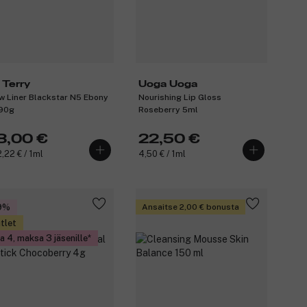
 Terry
Uoga Uoga
w Liner Blackstar N5 Ebony
Nourishing Lip Gloss
90g
Roseberry 5ml
8,00 €
22,50 €
,22 € / 1ml
4,50 € / 1ml
9%
Ansaitse 2,00 € bonusta
tlet
a 4, maksa 3 jäsenille