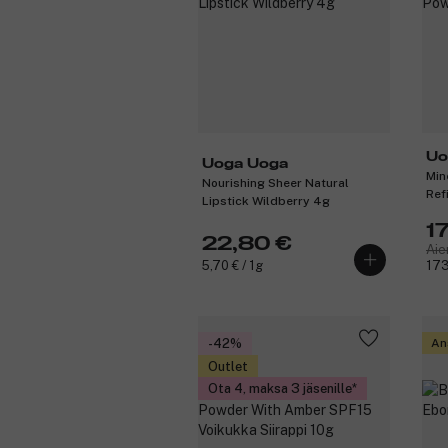
Uo
Uoga Uoga
Min
Nourishing Sheer Natural
Ref
Lipstick Wildberry 4g
1
22,80 €
Aie
5,70 € / 1g
173
-42%
An
Outlet
Ota 4, maksa 3 jäsenille