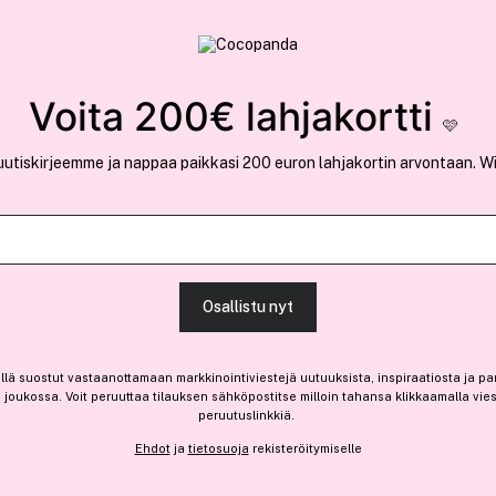
rvallinen verkkokauppa
✓ Kilpailukykyiset hi
Löydä suosikkisi 25.429 tuotteen joukosta..
Voita 200€ lahjakortti
🩷
uutiskirjeemme ja nappaa paikkasi 200 euron lahjakortin arvontaan. W
Ansaitse 3,40 € bonusta
Djusie
Osallistu nyt
Liquid Silk Perfect Cleansi
33,55 €
llä suostut vastaanottamaan markkinointiviestejä uutuuksista, inspiraatiosta ja pa
joukossa. Voit peruuttaa tilauksen sähköpostitse milloin tahansa klikkaamalla vie
33,55 € / 100ml
peruutuslinkkiä.
Ehdot
ja
tietosuoja
rekisteröitymiselle
Saatavilla verkossa