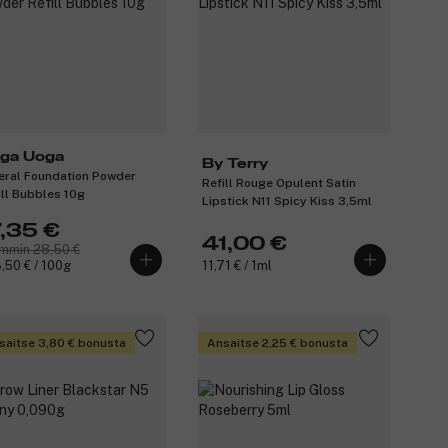
ga Uoga
By Terry
eral Foundation Powder
Refill Rouge Opulent Satin
ill Bubbles 10g
Lipstick N11 Spicy Kiss 3,5ml
7,35 €
41,00 €
mmin 28,50 €
,50 € / 100g
11,71 € / 1ml
saitse 3,80 € bonusta
Ansaitse 2,25 € bonusta