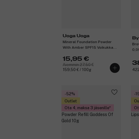
Uoga Uoga
By
Mineral Foundation Powder
Bro
With Amber SPF15 Voikukka
0,0
Siirappi 10g
15,95 €
3
Aiemmin 27,50 €
159,50 € / 100g
422
-52%
-1
Outlet
Ou
Ota 4, maksa 3 jäsenille
Ot