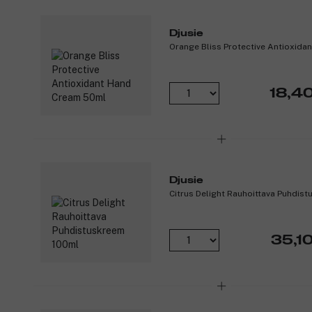
Djusie
Orange Bliss Protective Antioxid
18,4
Djusie
Citrus Delight Rauhoittava Puhdis
35,10