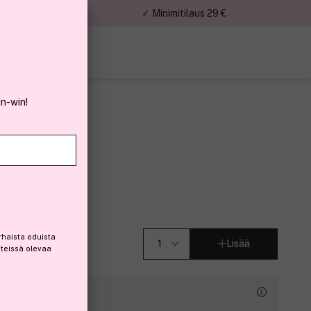
nnat
✓ Minimitilaus 29 €
in-win!
ng Oil 100ml
rhaista eduista
Lisää
steissä olevaa