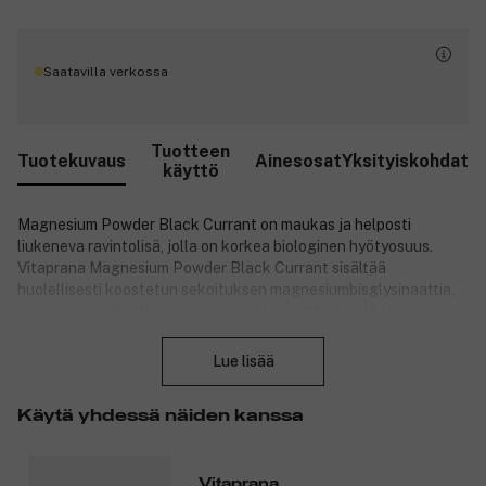
Saatavilla verkossa
Tuotteen
Tuotekuvaus
Ainesosat
Yksityiskohdat
käyttö
Magnesium Powder Black Currant on maukas ja helposti
liukeneva ravintolisä, jolla on korkea biologinen hyötyosuus.
Vitaprana Magnesium Powder Black Currant sisältää
huolellisesti koostetun sekoituksen magnesiumbisglysinaattia,
magnesiummalaattia ja magnesiumtauraattia – kaikki orgaanisia
Sulje
muotoja, jotka tunnetaan hyvästä imeytyvyydestään elimistössä.
Jauheessa on luonnollinen ja raikas mustaherukan maku, ja se
Lue lisää
liukenee helposti veteen. Magnesium edistää lihasten ja
hermoston normaalia toimintaa sekä elektrolyyttitasapainon
Käytä yhdessä näiden kanssa
ylläpitämistä. Tuote on 100 % vegaaninen ja toimitetaan
kierrätettävässä pakkauksessa – täydellinen päivittäiseen
käyttöön.
Vitaprana