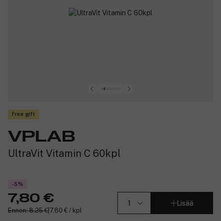
Free gift
VPLAB
UltraVit Vitamin C 60kpl
-5%
7,80 €
Lisää
Ennen: 8,25 €
|
7,80 € / kpl