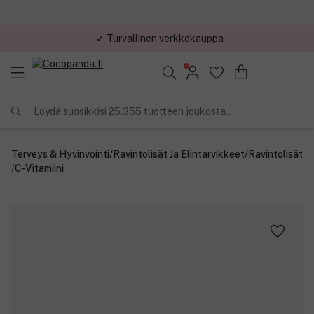
✓ Turvallinen verkkokauppa
✓ Kilpailukykyiset hinnat
Löydä suosikkisi 25.355 tuotteen joukosta..
Terveys & Hyvinvointi
/
Ravintolisät Ja Elintarvikkeet
/
Ravintolisät
/
C-Vitamiini