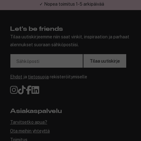
✓ Turvallinen verkkokauppa
Let's be friends
Tilaa uutiskirjeemme niin saat vinkit, inspiraation ja parhaat
alennukset suoraan sähköpostiisi.
Tilaa uutiskirje
Sähköposti
Ehdot
ja
tietosuoja
rekisteröitymiselle
Asiakaspalvelu
Tarvitsetko apua?
Ota meihin yhteyttä
Toimitus