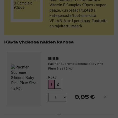
Vitamin B Complex 90pcs
kaupan
Tuotenumero:
3355513
päälle, kun ostat 1 tuotetta
kategoriasta/tuotemerkiltä
VPLAB. Max 1 per tilaus. Tuotteita
on rajoitettu määrä.
Käytä yhdessä näiden kanssa
BIBS
Pacifier Supreme Silicone Baby Pink
Plum Size 1 2 kpl
Koko
1
2
9,95 €