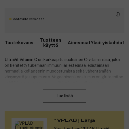
Saatavilla verkossa
Tuotteen
Tuotekuvaus
Ainesosat
Yksityiskohdat
käyttö
UltraVit Vitamin C on korkeapitoisuuksinen C-vitamiinilisä, joka
on kehitetty tukemaan immuunijärjestelmää, edistämään
normaalia kollageenin muodostumista sekä vähentämään
väsymystä ja uupumusta. Vegaaninen koostumus on gluteeniton
ja GMO-vapaa, ja se sisältää 60 helposti nieltävää kapselia.
Sulje
Jokainen kapseli sisältää 1000 mg C-vitamiinia ja 10 mg
Lue lisää
ruusunmarjauutetta. C-vitamiini auttaa suojaamaan soluja
oksidatiiviselta stressiltä, tukee immuunijärjestelmän normaalia
toimintaa ja edistää kollageenin normaalia muodostumista, mikä
on tärkeää verisuonille, luustolle, rustolle ja lihaksille.
* VPLAB | Lahja
Ruusunmarjauute täydentää koostumusta ja tarjoaa
lisäantioksidanttista tukea.
Saat tuotteen
VPLAB UltraVit