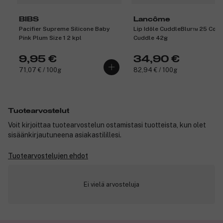
BIBS
Lancôme
Pacifier Supreme Silicone Baby
Lip Idôle CuddleBlur™ 25 Coc
Pink Plum Size 1 2 kpl
Cuddle 42g
9,95 €
34,90 €
71,07 € / 100g
82,94 € / 100g
Tuotearvostelut
Voit kirjoittaa tuotearvostelun ostamistasi tuotteista, kun olet
sisäänkirjautuneena asiakastilillesi.
Tuotearvostelujen ehdot
Ei vielä arvosteluja
✓ Nopea toimitus 1-5 arkipäivää