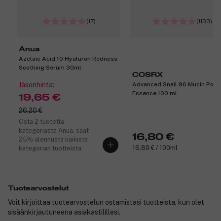
(17)
(1133)
Anua
Azelaic Acid 10 Hyaluron Redness
Soothing Serum 30ml
COSRX
Jäsenhinta:
Advanced Snail 96 Mucin Powe
Essence 100 ml
19,65 €
26,20 €
Osta 2 tuotetta
kategoriasta Anua, saat
16,80 €
25% alennusta kaikista
16,80 € / 100ml
kategorian tuotteista
Tuotearvostelut
Voit kirjoittaa tuotearvostelun ostamistasi tuotteista, kun olet
sisäänkirjautuneena asiakastilillesi.