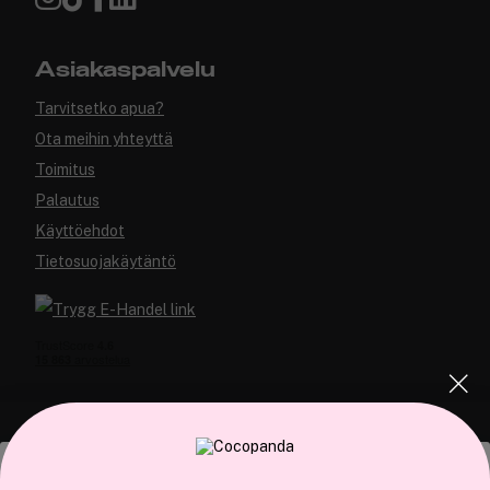
Asiakaspalvelu
Tarvitsetko apua?
Ota meihin yhteyttä
Toimitus
Palautus
Käyttöehdot
Tietosuojakäytäntö
COCOPANDA.FI