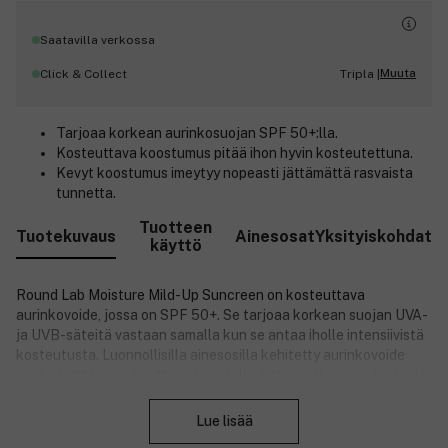
Saatavilla verkossa
Muuta
Click & Collect
Tripla |
Tarjoaa korkean aurinkosuojan SPF 50+:lla.
Kosteuttava koostumus pitää ihon hyvin kosteutettuna.
Kevyt koostumus imeytyy nopeasti jättämättä rasvaista
tunnetta.
Tuotteen
Tuotekuvaus
Ainesosat
Yksityiskohdat
käyttö
Round Lab Moisture Mild-Up Suncreen on kosteuttava
aurinkovoide, jossa on SPF 50+. Se tarjoaa korkean suojan UVA-
ja UVB-säteitä vastaan samalla kun se antaa iholle intensiivistä
kosteutusta. Luonnollisilla ainesosilla kehitetty aurinkovoide
sopii päivittäiseen käyttöön ja kaikille ihotyypeille, myös herkälle
Sulje
iholle. Kevyt koostumus imeytyy nopeasti jättämättä rasvaista
tai tahmeaa tunnetta ja antaa tasaisen ja luonnollisen
Lue lisää
lopputuloksen.