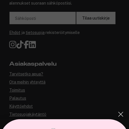
alennukset suoraan sähköpostiisi.
Tilaa uutiskirje
Sähköposti
Ehdot
ja
tietosuoja
rekisteröitymiselle
Asiakaspalvelu
Tarvitsetko apua?
Ota meihin yhteyttä
Toimitus
Palautus
Käyttöehdot
Tietosuojakäytäntö