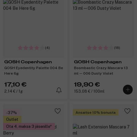
(4)
(18)
GOSH Copenhagen
GOSH Copenhagen
GOSH Eyedentity Palette 004 Be
Boombastic Crazy Mascara 13
Here 6g
ml ─ 006 Dusty Violet
17,10 €
19,90 €
2,14 € / 1g
153,08 € / 100ml
-37%
Ansaitse 10% bonusta
Outlet
Ota 4, maksa 3 jäsenille