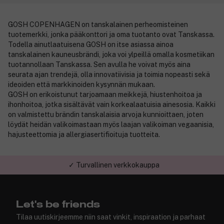
GOSH COPENHAGEN on tanskalainen perheomisteinen
tuotemerkki, jonka pääkonttori ja oma tuotanto ovat Tanskassa.
Todella ainutlaatuisena GOSH on itse asiassa ainoa
tanskalainen kauneusbrändi, joka voi ylpeillä omalla kosmetiikan
tuotannollaan Tanskassa. Sen avulla he voivat myös aina
seurata ajan trendejä, olla innovatiivisia ja toimia nopeasti sekä
ideoiden että markkinoiden kysynnän mukaan.
GOSH on erikoistunut tarjoamaan meikkejä, hiustenhoitoa ja
ihonhoitoa, jotka sisältävät vain korkealaatuisia ainesosia. Kaikki
on valmistettu brändin tanskalaisia arvoja kunnioittaen, joten
löydät heidän valikoimastaan myös laajan valikoiman vegaanisia,
hajusteettomia ja allergiasertifioituja tuotteita.
✓ Turvallinen verkkokauppa
Let's be friends
Tilaa uutiskirjeemme niin saat vinkit, inspiraation ja parhaat