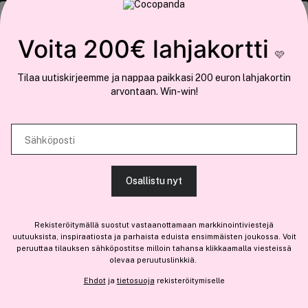
Tämä sivusto käyttää evästeitä
Voita 200€ lahjakortti
🩷
Käytämme evästeitä tarjoamamme sisällön ja mainosten
Tilaa uutiskirjeemme ja nappaa paikkasi 200 euron lahjakortin
räätälöimiseen, sosiaalisen median ominaisuuksien tukemiseen ja
arvontaan. Win-win!
COCOPANDA.FI
kävijämäärämme analysoimiseen. Lisäksi jaamme sosiaalisen median,
mainosalan ja analytiikka-alan kumppaneillemme tietoja siitä, miten
Meistä
käytät sivustoamme. Kumppanimme voivat yhdistää näitä tietoja muihin
Sähköposti
Liity jäseneksi
tietoihin, joita olet antanut heille tai joita on kerätty, kun olet käyttänyt
heidän palvelujaan.
Osallistu nyt
SALLI KAIKKI EVÄSTEET
Rekisteröitymällä suostut vastaanottamaan markkinointiviestejä
Olemme osa
Brandsdal Group AS
uutuuksista, inspiraatiosta ja parhaista eduista ensimmäisten joukossa. Voit
peruuttaa tilauksen sähköpostitse milloin tahansa klikkaamalla viesteissä
Jos haluat henkilökohtaista neuvoa ammattitason hiustuotteista,
olevaa peruutuslinkkiä.
NÄYTÄ TIEDOT
klikkaa
tästä
.
Ehdot
ja
tietosuoja
rekisteröitymiselle