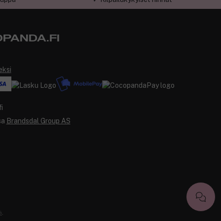
PANDA.FI
eksi
sa
Brandsdal Group AS
ä
.