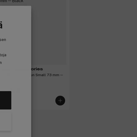
ä
isen
toja
in
Hair Accessories
Synthetic Hair Bun Small 73 mm ─
Black
7,15 €
Aiemmin 11,00 €
7,15 € / kpl