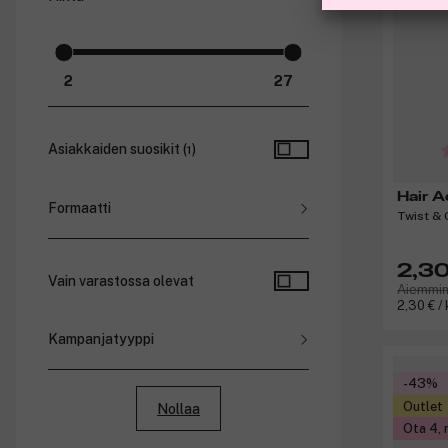
Outlet (
1
)
Ale ja tarjoukset (
1
)
Asiakkaiden suosikit (
)
1
Hair A
Formaatti
Twist & 
Sarja (
1
)
2,30
Vain varastossa olevat
Aiemmin
2,30 € / 
Kampanjatyyppi
Alennukset
-43%
Pakettihinnat
Outlet
Nollaa
Jäsenhinnat
Ota 4, 
Bonus