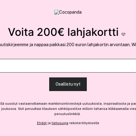
rvallinen verkkokauppa
✓ Kilpailukykyiset hi
Löydä suosikkisi 25.491 tuotteen joukosta..
Voita 200€ lahjakortti
🩷
uutiskirjeemme ja nappaa paikkasi 200 euron lahjakortin arvontaan. W
Osallistu nyt
llä suostut vastaanottamaan markkinointiviestejä uutuuksista, inspiraatiosta ja pa
Ansaitse 2,65 € bonusta
joukossa. Voit peruuttaa tilauksen sähköpostitse milloin tahansa klikkaamalla vie
peruutuslinkkiä.
Ehdot
ja
tietosuoja
rekisteröitymiselle