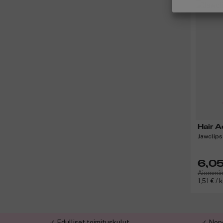
Hair A
Jawclips
6,05
Aiemmin
1,51 € / 
✓ Edulliset toimituskulut
✓ Nope