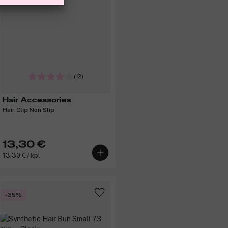
(12)
Hair Accessories
Hair Clip Non Slip
13,30 €
13,30 € / kpl
-35%