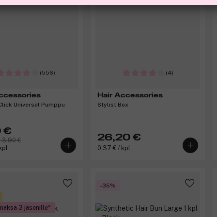
(556)
(4)
ccessories
Hair Accessories
Click Universal Pumppu
Stylist Box
 €
26,20 €
 3,90 €
kpl
0,37 € / kpl
-35%
maksa 3 jäsenille