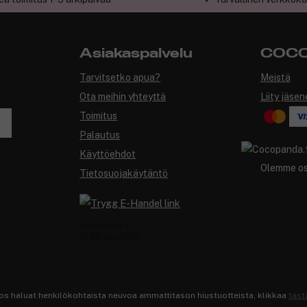
Asiakaspalvelu
COCO
Tarvitsetko apua?
Meistä
Ota meihin yhteyttä
Liity jäsen
Toimitus
Palautus
Käyttöehdot
Olemme o
Tietosuojakäytäntö
os haluat henkilökohtaista neuvoa ammattitason hiustuotteista, klikkaa
täst