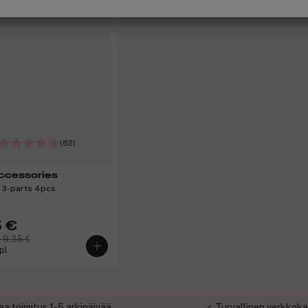
(82)
ccessories
 3-parts 4pcs
 €
 9,35 €
kpl
a toimitus 1-5 arkipäivää
✓ Turvallinen verkkok