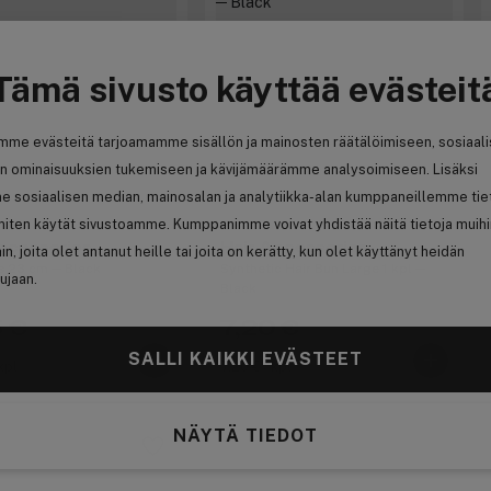
Tämä sivusto käyttää evästeit
mme evästeitä tarjoamamme sisällön ja mainosten räätälöimiseen, sosiaal
n ominaisuuksien tukemiseen ja kävijämäärämme analysoimiseen. Lisäksi
e sosiaalisen median, mainosalan ja analytiikka-alan kumppaneillemme tie
 miten käytät sivustoamme. Kumppanimme voivat yhdistää näitä tietoja muih
ccessories
Hair Accessories
hin, joita olet antanut heille tai joita on kerätty, kun olet käyttänyt heidän
s 23 cm ─ Black
Synthetic Hair Bun Large 1 kpl ─
ujaan.
Black
 €
7,20 €
 10,35 €
Aiemmin 11,10 €
SALLI KAIKKI EVÄSTEET
kpl
7,20 € / kpl
NÄYTÄ TIEDOT