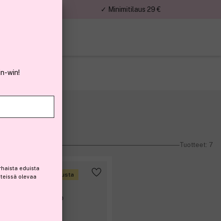
nnat
✓ Minimitilaus 29 €
in-win!
Tuotteet: 7
rhaista eduista
Ansaitse 1,35 € bonusta
steissä olevaa