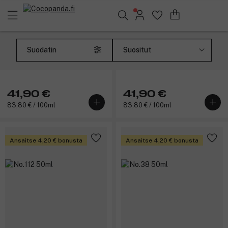
Löydä suosikkisi 25.543 tuotteen joukosta..
Suodatin
The Perfume Brand
The Perfume Brand
No.98 50ml
No.20 50ml
41,90 €
41,90 €
83,80 € / 100ml
83,80 € / 100ml
Ansaitse 4,20 € bonusta
Ansaitse 4,20 € bonusta