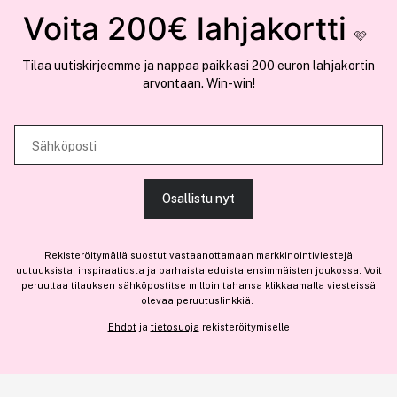
Tämä sivusto käyttää evästeitä
Voita 200€ lahjakortti
🩷
Käytämme evästeitä tarjoamamme sisällön ja mainosten
Tilaa uutiskirjeemme ja nappaa paikkasi 200 euron lahjakortin
räätälöimiseen, sosiaalisen median ominaisuuksien tukemiseen ja
arvontaan. Win-win!
COCOPANDA.FI
kävijämäärämme analysoimiseen. Lisäksi jaamme sosiaalisen median,
mainosalan ja analytiikka-alan kumppaneillemme tietoja siitä, miten
Meistä
käytät sivustoamme. Kumppanimme voivat yhdistää näitä tietoja muihin
Sähköposti
Liity jäseneksi
tietoihin, joita olet antanut heille tai joita on kerätty, kun olet käyttänyt
heidän palvelujaan.
Osallistu nyt
SALLI KAIKKI EVÄSTEET
Rekisteröitymällä suostut vastaanottamaan markkinointiviestejä
Olemme osa
Brandsdal Group AS
uutuuksista, inspiraatiosta ja parhaista eduista ensimmäisten joukossa. Voit
peruuttaa tilauksen sähköpostitse milloin tahansa klikkaamalla viesteissä
Jos haluat henkilökohtaista neuvoa ammattitason hiustuotteista,
olevaa peruutuslinkkiä.
NÄYTÄ TIEDOT
klikkaa
tästä
.
Ehdot
ja
tietosuoja
rekisteröitymiselle