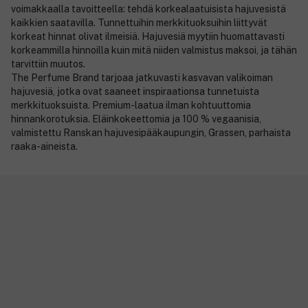
voimakkaalla tavoitteella: tehdä korkealaatuisista hajuvesistä
kaikkien saatavilla. Tunnettuihin merkkituoksuihin liittyvät
korkeat hinnat olivat ilmeisiä. Hajuvesiä myytiin huomattavasti
korkeammilla hinnoilla kuin mitä niiden valmistus maksoi, ja tähän
tarvittiin muutos.
The Perfume Brand tarjoaa jatkuvasti kasvavan valikoiman
hajuvesiä, jotka ovat saaneet inspiraationsa tunnetuista
merkkituoksuista. Premium-laatua ilman kohtuuttomia
hinnankorotuksia. Eläinkokeettomia ja 100 % vegaanisia,
valmistettu Ranskan hajuvesipääkaupungin, Grassen, parhaista
raaka-aineista.