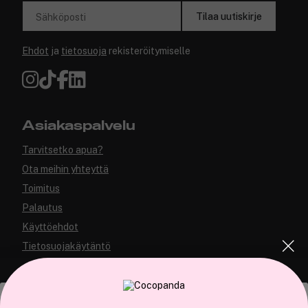
Tilaa uutiskirje
Sähköposti
Ehdot
ja
tietosuoja
rekisteröitymiselle
Asiakaspalvelu
Tarvitsetko apua?
Ota meihin yhteyttä
Toimitus
Palautus
Käyttöehdot
Tietosuojakäytäntö