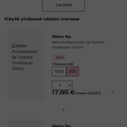
kammattavat.
Lue lisää
Shampoo kosteuttaa hiuksia hellävaraisesti.
Käytä yhdessä näiden kanssa
Tuotenumero:
3015605
Wella Sp
Wella Professionals Sp Hydrate
Conditioner 200ml
-30%
Tilavuus (ml)
1000
200
17,85 €
Ennen: 25,50 €
Wella Sp