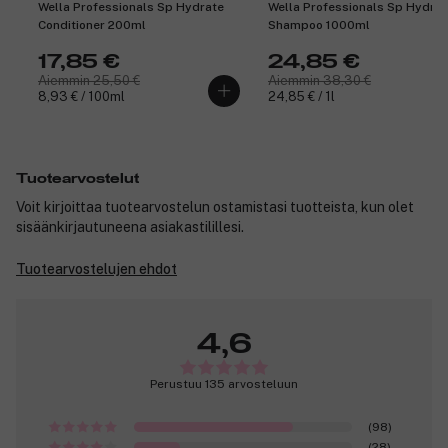
Wella Professionals Sp Hydrate
Wella Professionals Sp Hydrat
Conditioner 200ml
Shampoo 1000ml
17,85 €
24,85 €
Aiemmin 25,50 €
Aiemmin 38,30 €
8,93 € / 100ml
24,85 € / 1l
Tuotearvostelut
Voit kirjoittaa tuotearvostelun ostamistasi tuotteista, kun olet
sisäänkirjautuneena asiakastilillesi.
Tuotearvostelujen ehdot
4,6
Perustuu 135 arvosteluun
(98)
(28)