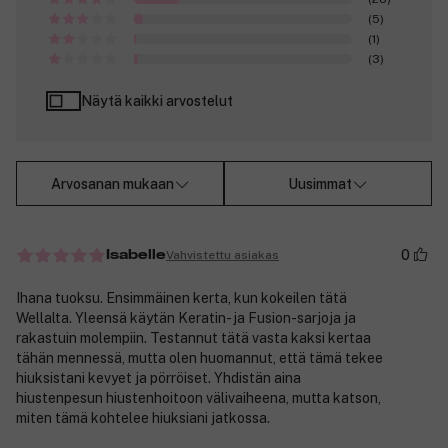
(5)
(1)
(3)
Näytä kaikki arvostelut
Arvosanan mukaan
Uusimmat
0
Vahvistettu asiakas
Isabelle
Ihana tuoksu. Ensimmäinen kerta, kun kokeilen tätä
Wellalta. Yleensä käytän Keratin- ja Fusion-sarjoja ja
rakastuin molempiin. Testannut tätä vasta kaksi kertaa
tähän mennessä, mutta olen huomannut, että tämä tekee
hiuksistani kevyet ja pörröiset. Yhdistän aina
hiustenpesun hiustenhoitoon välivaiheena, mutta katson,
miten tämä kohtelee hiuksiani jatkossa.