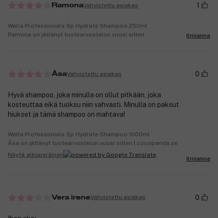
1
Vahvistettu asiakas
Ramona
Wella Professionals Sp Hydrate Shampoo 250ml
Ramona on jättänyt tuotearvostelun vuosi sitten
Ilmianna
0
Vahvistettu asiakas
Åsa
Hyvä shampoo, joka minulla on ollut pitkään, joka
kosteuttaa eikä tuoksu niin vahvasti. Minulla on paksut
hiukset ja tämä shampoo on mahtava!
Wella Professionals Sp Hydrate Shampoo 1000ml
Åsa on jättänyt tuotearvostelun vuosi sitten | cocopanda.se
Näytä alkuperäinen
Ilmianna
0
Vahvistettu asiakas
Vera irene