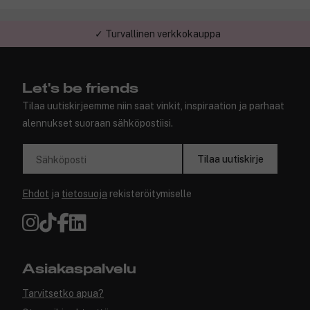
✓ Turvallinen verkkokauppa
✓ Kilpailukykyiset hinnat
Let's be friends
Tilaa uutiskirjeemme niin saat vinkit, inspiraation ja parhaat
alennukset suoraan sähköpostiisi.
Tilaa uutiskirje
Sähköposti
Ehdot
ja
tietosuoja
rekisteröitymiselle
Asiakaspalvelu
Tarvitsetko apua?