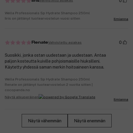
0
Vahvistettu asiakas
Iiris
Wella Professionals Sp Hydrate Shampoo 250ml
Iiris on jättänyt tuotearvostelun vuosi sitten
Ilmianna
0
Vahvistettu asiakas
Renate
Suosikki, jonka ostan uudestaan ja uudestaan. Antaa
paljon kosteutta kuiville pohjoismaisille hiuksilleni.
Käytetty yhdessä saman merkin hoitoaineen kanssa.
Wella Professionals Sp Hydrate Shampoo 250ml
Renate on jättänyt tuotearvostelun 2 vuotta sitten |
cocopanda.no
Näytä alkuperäinen
Ilmianna
Näytä vähemmän
Näytä enemmän