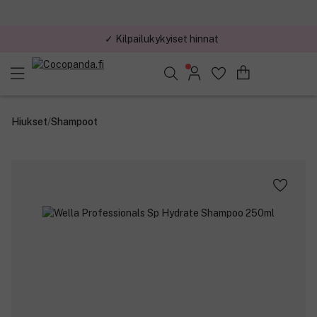
✓ Kilpailukykyiset hinnat
✓ Minimitilaus 29 €
Löydä suosikkisi 25.417 tuotteen joukosta..
Hiukset
/
Shampoot