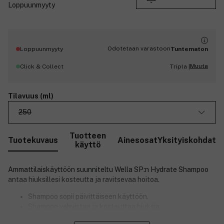
Loppuunmyyty
Odotetaan varastoon
Loppuunmyyty
Tuntematon
Muuta
Click & Collect
Tripla |
Tilavuus (ml)
250
Tuotteen
Tuotekuvaus
Ainesosat
Yksityiskohdat
käyttö
Ammattilaiskäyttöön suunniteltu Wella SP:n Hydrate Shampoo
antaa hiuksillesi kosteutta ja ravitsevaa hoitoa.
Shampoo sopii päivittäiseen käyttöön.
Shampoo vahvistaa ja kosteuttaa hiuksia.
Shampoo tekee hiuksista pehmeä ja helposti
Sulje