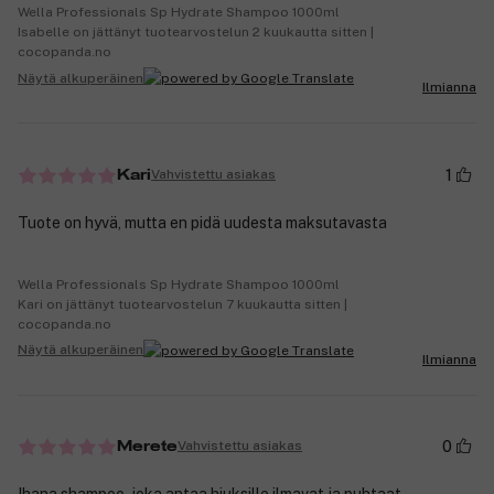
Wella Professionals Sp Hydrate Shampoo 1000ml
Isabelle on jättänyt tuotearvostelun 2 kuukautta sitten |
cocopanda.no
Näytä alkuperäinen
Ilmianna
1
Vahvistettu asiakas
Kari
Tuote on hyvä, mutta en pidä uudesta maksutavasta
Wella Professionals Sp Hydrate Shampoo 1000ml
Kari on jättänyt tuotearvostelun 7 kuukautta sitten |
cocopanda.no
Näytä alkuperäinen
Ilmianna
0
Vahvistettu asiakas
Merete
Ihana shampoo, joka antaa hiuksille ilmavat ja puhtaat