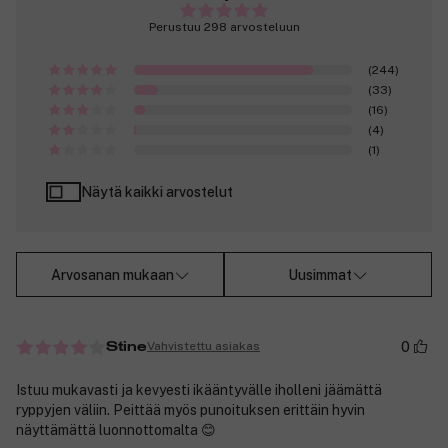
Perustuu 298 arvosteluun
(244)
(33)
(16)
(4)
(1)
Näytä kaikki arvostelut
Arvosanan mukaan
Uusimmat
0
Vahvistettu asiakas
Stine
Istuu mukavasti ja kevyesti ikääntyvälle iholleni jäämättä
ryppyjen väliin. Peittää myös punoituksen erittäin hyvin
näyttämättä luonnottomalta 😊