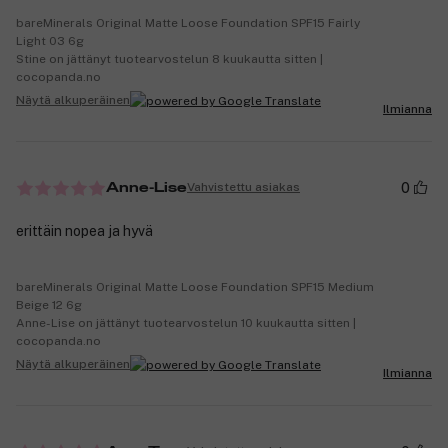
bareMinerals Original Matte Loose Foundation SPF15 Fairly
Light 03 6g
Stine on jättänyt tuotearvostelun 8 kuukautta sitten |
cocopanda.no
Näytä alkuperäinen
Ilmianna
0
Vahvistettu asiakas
Anne-Lise
erittäin nopea ja hyvä
bareMinerals Original Matte Loose Foundation SPF15 Medium
Beige 12 6g
Anne-Lise on jättänyt tuotearvostelun 10 kuukautta sitten |
cocopanda.no
Näytä alkuperäinen
Ilmianna