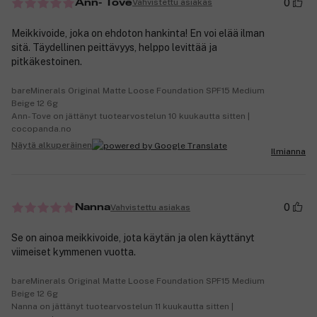
0
Vahvistettu asiakas
Ann- Tove
Meikkivoide, joka on ehdoton hankinta! En voi elää ilman
sitä. Täydellinen peittävyys, helppo levittää ja
pitkäkestoinen.
bareMinerals Original Matte Loose Foundation SPF15 Medium
Beige 12 6g
Ann- Tove on jättänyt tuotearvostelun 10 kuukautta sitten |
cocopanda.no
Näytä alkuperäinen
Ilmianna
0
Vahvistettu asiakas
Nanna
Se on ainoa meikkivoide, jota käytän ja olen käyttänyt
viimeiset kymmenen vuotta.
bareMinerals Original Matte Loose Foundation SPF15 Medium
Beige 12 6g
Nanna on jättänyt tuotearvostelun 11 kuukautta sitten |