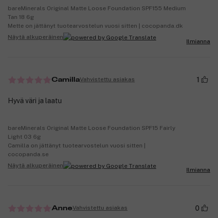
bareMinerals Original Matte Loose Foundation SPF155 Medium
Tan 18 6g
Mette on jättänyt tuotearvostelun vuosi sitten | cocopanda.dk
Näytä alkuperäinen
Ilmianna
1
Vahvistettu asiakas
Camilla
Hyvä väri ja laatu
bareMinerals Original Matte Loose Foundation SPF15 Fairly
Light 03 6g
Camilla on jättänyt tuotearvostelun vuosi sitten |
cocopanda.se
Näytä alkuperäinen
Ilmianna
0
Vahvistettu asiakas
Anne