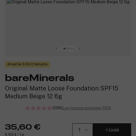
Ansaitse 3,60 € bonusta
bareMinerals
Original Matte Loose Foundation SPF15
Medium Beige 12 6g
(298)
Lue tuotearvosteluja (189)
35,60 €
Lisää
5,93 € / 1g