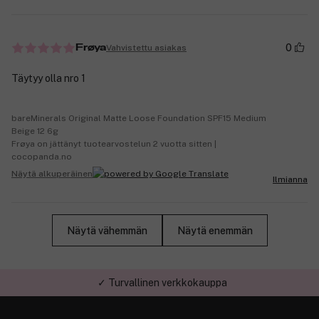
0
Vahvistettu asiakas
Frøya
Täytyy olla nro 1
bareMinerals Original Matte Loose Foundation SPF15 Medium
Beige 12 6g
Frøya on jättänyt tuotearvostelun 2 vuotta sitten |
cocopanda.no
Näytä alkuperäinen
Ilmianna
Näytä vähemmän
Näytä enemmän
✓ Turvallinen verkkokauppa