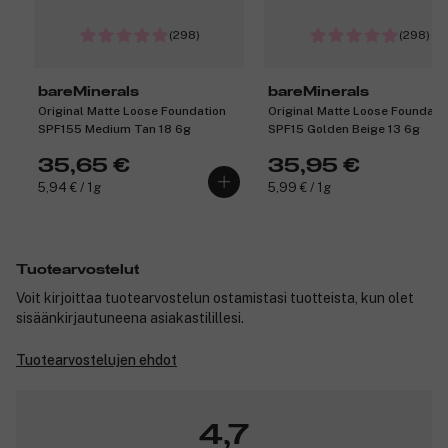
(298)
(298)
bareMinerals
bareMinerals
Original Matte Loose Foundation
Original Matte Loose Foundati
SPF155 Medium Tan 18 6g
SPF15 Golden Beige 13 6g
35,65 €
35,95 €
5,94 € / 1g
5,99 € / 1g
Tuotearvostelut
Voit kirjoittaa tuotearvostelun ostamistasi tuotteista, kun olet
sisäänkirjautuneena asiakastilillesi.
Tuotearvostelujen ehdot
4,7