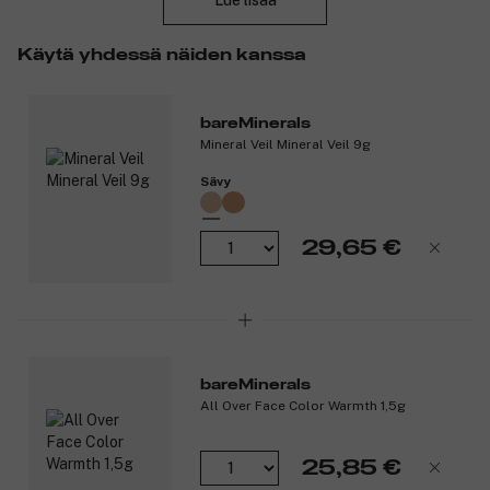
Lue lisää
ja imee ylimääräistä öljyä. Se minimoi ihohuokosten ja
epäpuhtauksien näkyvyyttä. Tuote edistää kirkkaampaa ja
Käytä yhdessä näiden kanssa
terveempää ihoa ajan myötä, eikä tuki huokosia, aiheuta
epäpuhtauksia tai asetu hienoihin juonteisiin.
Tuotenumero:
3017057
bareMinerals
Mineral Veil Mineral Veil 9g
Sävy
29,65 €
bareMinerals
All Over Face Color Warmth 1,5g
25,85 €