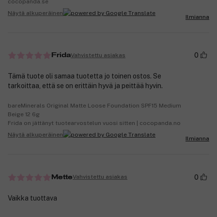
cocopanda.se
Näytä alkuperäinen
Ilmianna
0
Vahvistettu asiakas
Frida
Tämä tuote oli samaa tuotetta jo toinen ostos. Se
tarkoittaa, että se on erittäin hyvä ja peittää hyvin.
bareMinerals Original Matte Loose Foundation SPF15 Medium
Beige 12 6g
Frida on jättänyt tuotearvostelun vuosi sitten | cocopanda.no
Näytä alkuperäinen
Ilmianna
0
Vahvistettu asiakas
Mette
Vaikka tuottava