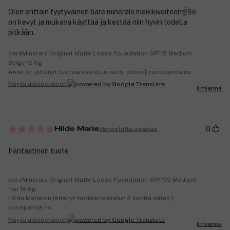
Olen erittäin tyytyväinen bare minerals meikkivoiteen☝️Se
on kevyt ja mukava käyttää ja kestää niin hyvin todella
pitkään.
bareMinerals Original Matte Loose Foundation SPF15 Medium
Beige 12 6g
Anne on jättänyt tuotearvostelun vuosi sitten | cocopanda.no
Näytä alkuperäinen
Ilmianna
0
Vahvistettu asiakas
Hilde Marie
Fantastinen tuote
bareMinerals Original Matte Loose Foundation SPF155 Medium
Tan 18 6g
Hilde Marie on jättänyt tuotearvostelun 2 vuotta sitten |
cocopanda.no
Näytä alkuperäinen
Ilmianna