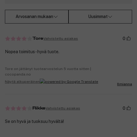
Arvosanan mukaan
Uusimmat
0
Vahvistettu asiakas
Tore
Nopea toimitus - hyvä tuote.
Tore on jättänyt tuotearvostelun 5 vuotta sitten |
cocopanda.no
Näytä alkuperäinen
Ilmianna
0
Vahvistettu asiakas
Rikke
Se on hyvä ja tuoksuu hyvältä!