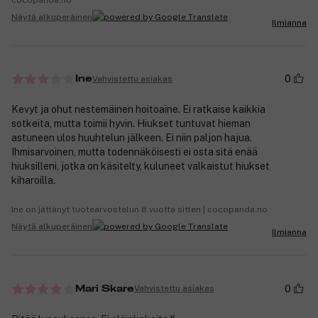
cocopanda.no
Näytä alkuperäinen
Ilmianna
0
Vahvistettu asiakas
Ine
Kevyt ja ohut nestemäinen hoitoaine. Ei ratkaise kaikkia
sotkeita, mutta toimii hyvin. Hiukset tuntuvat hieman
astuneen ulos huuhtelun jälkeen. Ei niin paljon hajua.
Ihmisarvoinen, mutta todennäköisesti ei osta sitä enää
hiuksilleni, jotka on käsitelty, kuluneet valkaistut hiukset
kiharoilla.
Ine on jättänyt tuotearvostelun 8 vuotta sitten | cocopanda.no
Näytä alkuperäinen
Ilmianna
0
Vahvistettu asiakas
Mari Skare