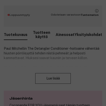
Odotetaan varastoon
Loppuunmyyty
Tuntematon
Tuotteen
Tuotekuvaus
Ainesosat
Yksityiskohdat
käyttö
Paul Mitchellin The Detangler Conditioner -hoitoaine vähentää
hiusten pörröisyyttä tehden niistä pehmeät ja helposti
kammattavat. Hiuksesi saavat kauniin ja terveen kiillon.
Hiuksistasi tulee raikkaat ja helposti käsiteltävät. Lisäksi
Sulje
hoitoaineen sisältämä antiseptinen porkkanan naattien uute
rauhoittaa hiuspohjaasi. Hoitoaineen matala pH-arvo ehkäisee
Lue lisää
hiusvärisi haalistumista, ja UV-suoja suojaa hiuksiasi auringon
haitallisilta säteiltä.
Saat upean pehmeät ja kiiltävät hiukset.
Jäsenhinta
Hoitoaine ehkäisee hiusten pörröisyyttä.
Se hoitaa myös hiuspohjaa.
Cocopanda FOR YOU -jäsenenä saat tämän tuotteen