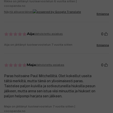
Rikke on jättänyt tuotearvostelun 6 vuotta sitten |
cocopanda.no
Näytä alkuperäinen
Ilmianna
0
Vahvistettu asiakas
Aija
Aija on jättänyt tuotearvostelun 7 vuotta sitten
Ilmianna
0
Vahvistettu asiakas
Maja
Paras hoitoaine Paul Mitchelliltä. Olet kokeillut useita
tältä merkiltä, mutta tämä on ylivoimaisesti paras.
Taistelee paljon kuivilla ja sotkeutuneilla hiuksilla pesun
jälkeen, mutta anna sen istua viisi minuuttia ja hiukset on
paljon helpompi harjata sen jälkeen.
Maja on jättänyt tuotearvostelun 7 vuotta sitten |
cocopanda.no