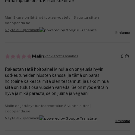
Pitää lupauksensa. Ei eläinkokeita !!
Mari Skare on jättänyt tuotearvostelun 8 vuotta sitten |
cocopanda.no
Näytä alkuperäinen
Ilmianna
0
Vahvistettu asiakas
Malin
Rakastan tätä hoitoaine! Minulla on ongelmia hyvin
sotkeutuneiden hiusten kanssa, ja tämä on paras
hoitoaine kaikesta, mitä olen testannut, ja usko minua
siitä on tullut osa vuosien varrella. Se on myös erittäin
hyvä ja mikä parasta, se on julma ja vegaani!
Malin on jättänyt tuotearvostelun 8 vuotta sitten |
cocopanda.se
Näytä alkuperäinen
Ilmianna