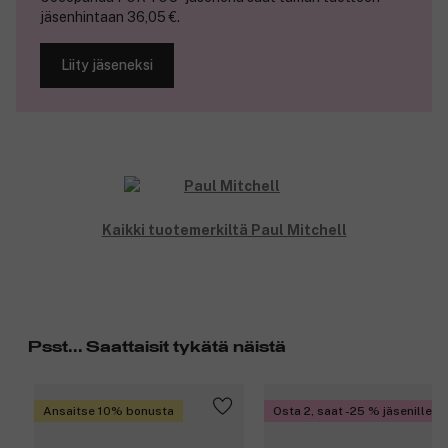
jäsenhintaan 36,05 €.
HUOM.
Tuote
ei
sisällä
pumppua
.
Voit
ostaa
pumpun
täältä
.
Tuotenumero:
3021069
Liity jäseneksi
Kaikki tuotemerkiltä Paul Mitchell
Psst... Saattaisit tykätä näistä
Ansaitse 10% bonusta
Osta 2, saat -25 % jäsenille