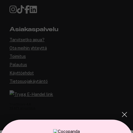
Asiakaspalvelu
Tarvitsetko apua?
Ota meihin yhteyttä
Toimitus
Palautus
Käyttöehdot
Tietosuojakäytäntö