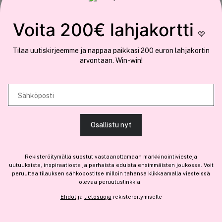
COCOPANDA.FI
Tämä sivusto käyttää evästeitä
Voita 200€ lahjakortti
Meistä
🩷
Käytämme evästeitä tarjoamamme sisällön ja mainosten
Liity jäseneksi
Tilaa uutiskirjeemme ja nappaa paikkasi 200 euron lahjakortin
räätälöimiseen, sosiaalisen median ominaisuuksien tukemiseen ja
arvontaan. Win-win!
kävijämäärämme analysoimiseen. Lisäksi jaamme sosiaalisen median,
mainosalan ja analytiikka-alan kumppaneillemme tietoja siitä, miten
käytät sivustoamme. Kumppanimme voivat yhdistää näitä tietoja muihin
Sähköposti
Olemme osa
Brandsdal Group AS
tietoihin, joita olet antanut heille tai joita on kerätty, kun olet käyttänyt
heidän palvelujaan.
Jos haluat henkilökohtaista neuvoa ammattitason hiustuotteista,
Osallistu nyt
klikkaa
tästä
.
SALLI KAIKKI EVÄSTEET
Rekisteröitymällä suostut vastaanottamaan markkinointiviestejä
uutuuksista, inspiraatiosta ja parhaista eduista ensimmäisten joukossa. Voit
peruuttaa tilauksen sähköpostitse milloin tahansa klikkaamalla viesteissä
Vain 4 varastossa
olevaa peruutuslinkkiä.
NÄYTÄ TIEDOT
22,20 €
Ehdot
ja
tietosuoja
rekisteröitymiselle
Lisää
20,18 € / 1g