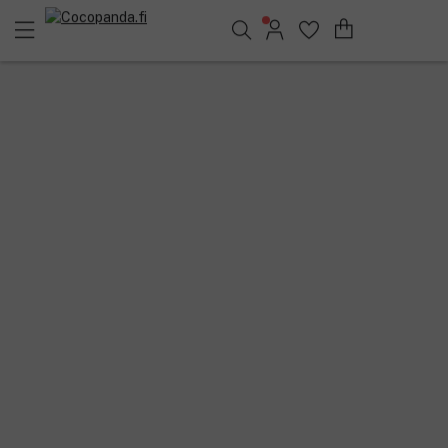
Löydä suosikkisi 25.552 tuotteen joukosta..