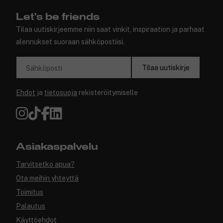
Let's be friends
Tilaa uutiskirjeemme niin saat vinkit, inspiraation ja parhaat
alennukset suoraan sähköpostiisi.
Tilaa uutiskirje
Sähköposti
Ehdot
ja
tietosuoja
rekisteröitymiselle
Asiakaspalvelu
Tarvitsetko apua?
Ota meihin yhteyttä
Toimitus
Palautus
Käyttöehdot