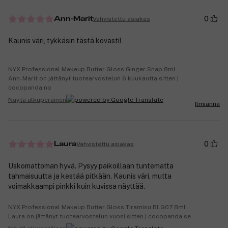
0
Vahvistettu asiakas
Ann-Marit
Kaunis väri, tykkäsin tästä kovasti!
NYX Professional Makeup Butter Gloss Ginger Snap 8ml
Ann-Marit on jättänyt tuotearvostelun 6 kuukautta sitten |
cocopanda.no
Näytä alkuperäinen
Ilmianna
0
Vahvistettu asiakas
Laura
Uskomattoman hyvä. Pysyy paikoillaan tuntematta
tahmaisuutta ja kestää pitkään. Kaunis väri, mutta
voimakkaampi pinkki kuin kuvissa näyttää.
NYX Professional Makeup Butter Gloss Tiramisu BLG07 8ml
Laura on jättänyt tuotearvostelun vuosi sitten | cocopanda.se