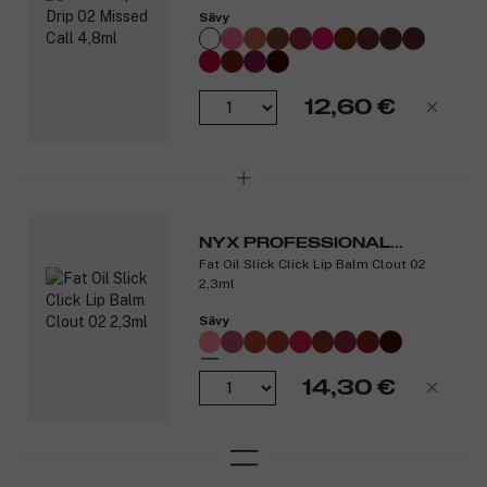
Sävy
12,60 €
NYX PROFESSIONAL
Fat Oil Slick Click Lip Balm Clout 02
MAKEUP
2,3ml
Sävy
14,30 €