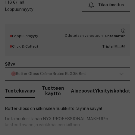
1,16 € / 1ml
Tilaa ilmoitus
Loppuunmyyty
Odotetaan varastoon
Loppuunmyyty
Tuntematon
Muuta
Click & Collect
Tripla |
Sävy
Butter Gloss Crème Brulee BLG05 8ml
Tuotteen
Tuotekuvaus
Ainesosat
Yksityiskohdat
käyttö
Butter Gloss on silkinsileä huulikiilto täynnä sävyä!
Liota huulesi tähän NYX PROFESSIONAL MAKEUP:n
kosteuttavaan ja värikkääseen kiiltoon.
Tuotenumero:
3046907