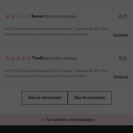
0
Vahvistettu asiakas
Ilona
NYX Professional Makeup Butter Gloss Tiramisu BLG07 8ml
Ilona on jättänyt tuotearvostelun 2 vuotta sitten
Ilmianna
0
Vahvistettu asiakas
Tuuli
NYX Professional Makeup Butter Gloss Tiramisu BLG07 8ml
Tuuli on jättänyt tuotearvostelun 2 vuotta sitten
Ilmianna
Näytä vähemmän
Näytä enemmän
✓ Turvallinen verkkokauppa