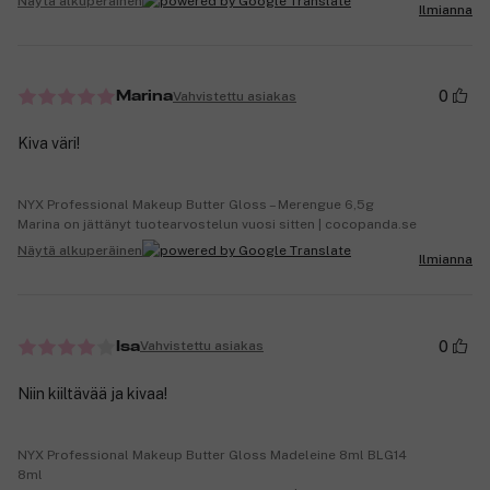
Näytä alkuperäinen
Ilmianna
0
Vahvistettu asiakas
Marina
Kiva väri!
NYX Professional Makeup Butter Gloss – Merengue 6,5g
Marina on jättänyt tuotearvostelun vuosi sitten | cocopanda.se
Näytä alkuperäinen
Ilmianna
0
Vahvistettu asiakas
Isa
Niin kiiltävää ja kivaa!
NYX Professional Makeup Butter Gloss Madeleine 8ml BLG14
8ml