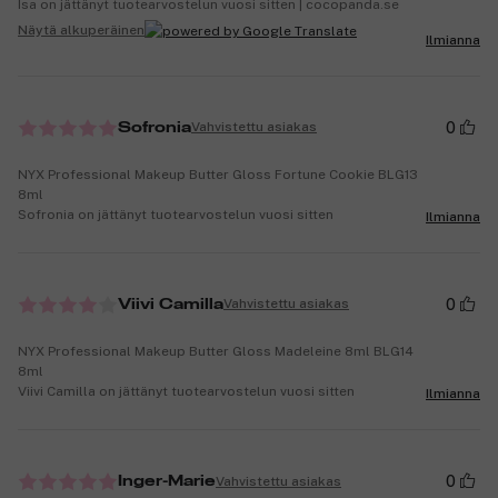
Isa on jättänyt tuotearvostelun vuosi sitten | cocopanda.se
Näytä alkuperäinen
Ilmianna
0
Vahvistettu asiakas
Sofronia
NYX Professional Makeup Butter Gloss Fortune Cookie BLG13
8ml
Sofronia on jättänyt tuotearvostelun vuosi sitten
Ilmianna
0
Vahvistettu asiakas
Viivi Camilla
NYX Professional Makeup Butter Gloss Madeleine 8ml BLG14
8ml
Viivi Camilla on jättänyt tuotearvostelun vuosi sitten
Ilmianna
0
Vahvistettu asiakas
Inger-Marie