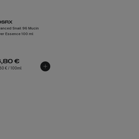
OSRX
anced Snail 96 Mucin
er Essence 100 ml
6,80 €
80 € / 100ml