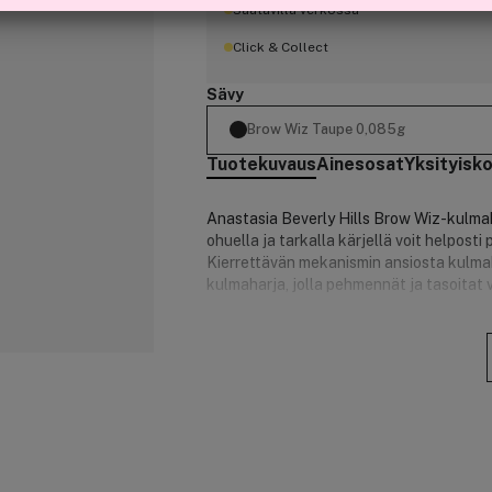
Saatavilla verkossa
Click & Collect
Sävy
Brow Wiz Taupe 0,085g
Tuotekuvaus
Ainesosat
Yksityisk
Anastasia Beverly Hills Brow Wiz-kulmaky
ohuella ja tarkalla kärjellä voit helposti
Kierrettävän mekanismin ansiosta kulmak
kulmaharja, jolla pehmennät ja tasoitat v
Tuotenumero:
3050947