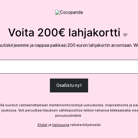
rvallinen verkkokauppa
✓ Kilpailukykyiset hi
Löydä suosikkisi 25.396 tuotteen joukosta..
Voita 200€ lahjakortti
🩷
uutiskirjeemme ja nappaa paikkasi 200 euron lahjakortin arvontaan. W
Ansaitse 8,85 € bonusta
Anastasia Beve
Osallistu nyt
Brow Wiz Taupe 0,085g
(13)
Lue tuotearvosteluja (8)
llä suostut vastaanottamaan markkinointiviestejä uutuuksista, inspiraatiosta ja pa
29,50 €
joukossa. Voit peruuttaa tilauksen sähköpostitse milloin tahansa klikkaamalla vie
peruutuslinkkiä.
29,50 € / kpl
Ehdot
ja
tietosuoja
rekisteröitymiselle