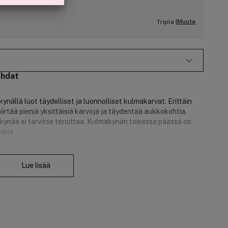
Muuta
Tripla |
ohdat
nällä luot täydelliset ja luonnolliset kulmakarvat. Erittäin
 piirtää pieniä yksittäisiä karvoja ja täydentää aukkokohtia.
ynää ei tarvitse teroittaa. Kulmakynän toisessa päässä on
äriä.
Sulje
Lue lisää