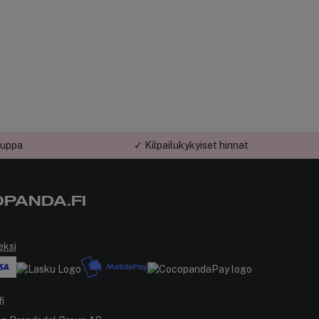
auppa
✓ Kilpailukykyiset hinnat
PANDA.FI
eksi