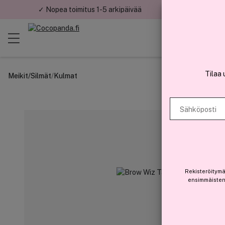
✓ Nopea toimitus 1-5 arkipäivää
✓ Tu
Tilaa 
Meikit
/
Silmät
/
Kulmat
Sähköposti
Rekisteröitymä
ensimmäisten 