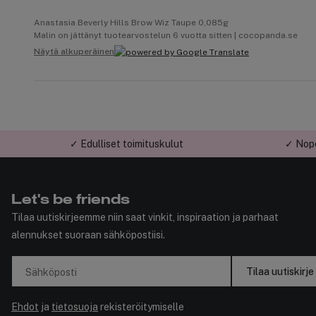
Anastasia Beverly Hills Brow Wiz Taupe 0,085g
Malin on jättänyt tuotearvostelun 6 vuotta sitten | cocopanda.se
Näytä alkuperäinen
✓ Edulliset toimituskulut
✓ Nope
Let's be friends
Tilaa uutiskirjeemme niin saat vinkit, inspiraation ja parhaat
alennukset suoraan sähköpostiisi.
Tilaa uutiskirje
Sähköposti
Ehdot
ja
tietosuoja
rekisteröitymiselle