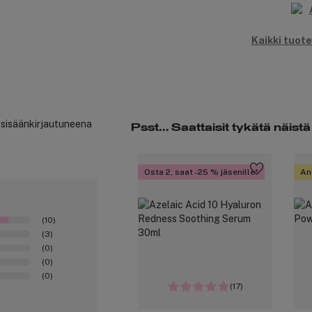
Kaikki tuote
t sisäänkirjautuneena
Psst... Saattaisit tykätä näistä
Osta 2, saat -25 % jäsenille
An
(10)
(3)
(0)
(0)
(0)
(17)