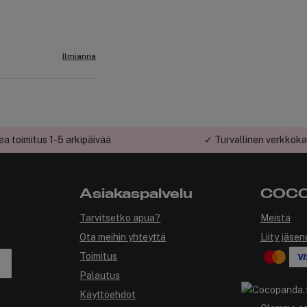
Ilmianna
a toimitus 1-5 arkipäivää
✓ Turvallinen verkkok
Asiakaspalvelu
COCO
Tarvitsetko apua?
Meistä
Ota meihin yhteyttä
Liity jäsen
Toimitus
Palautus
Käyttöehdot