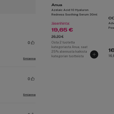
Anua
Azelaic Acid 10 Hyaluron
Redness Soothing Serum 30ml
C
Jäsenhinta:
Adv
Pow
19,65 €
26,20 €
Osta 2 tuotetta
0
kategoriasta Anua, saat
1
25% alennusta kaikista
16,
kategorian tuotteista
Ilmianna
0
Ilmianna