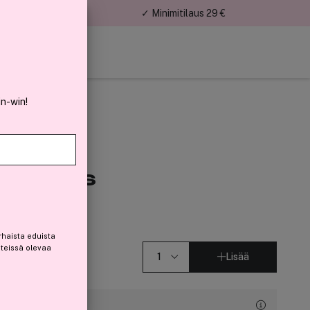
nnat
✓ Minimitilaus 29 €
in-win!
rly Hills
rhaista eduista
steissä olevaa
Lisää