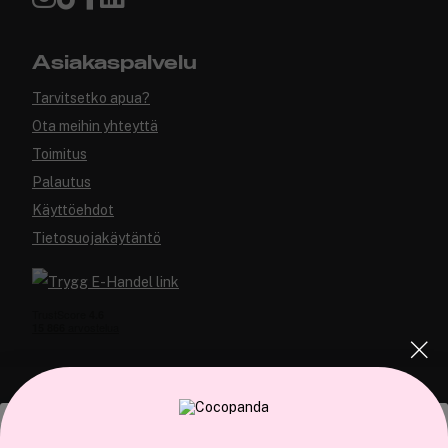
Asiakaspalvelu
Tarvitsetko apua?
Ota meihin yhteyttä
Toimitus
Palautus
Käyttöehdot
Tietosuojakäytäntö
COCOPANDA.FI