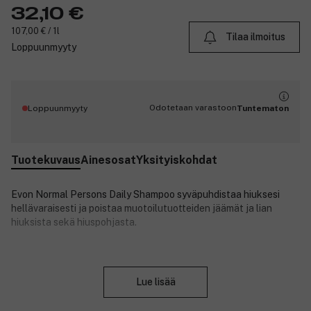
32,10 €
107,00 € / 1l
Tilaa ilmoitus
Loppuunmyyty
Odotetaan varastoon
Loppuunmyyty
Tuntematon
Tuotekuvaus
Ainesosat
Yksityiskohdat
Evon Normal Persons Daily Shampoo syväpuhdistaa hiuksesi
hellävaraisesti ja poistaa muotoilutuotteiden jäämät ja lian
hiuksista sekä hiuspohjasta.
Se sopii kaikille hiustyypeille, erityisesti normaaleille ja
Sulje
rasvoittuville hiuksille.
Lue lisää
Tuotenumero:
3055031