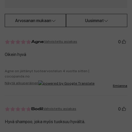
Arvosanan mukaan
Uusimmat
0
Vahvistettu asiakas
Agne
Oikein hyvä
Agne on jättänyt tuotearvostelun 4 vuotta sitten |
cocopanda.no
Näytä alkuperäinen
Ilmianna
0
Vahvistettu asiakas
Bodil
Hyvä shampoo, joka myös tuoksuu hyvältä.