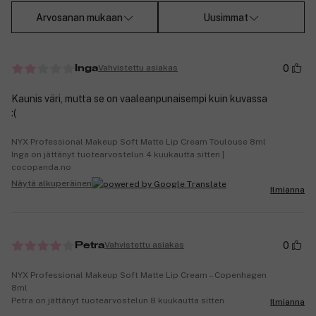
Arvosanan mukaan
Uusimmat
0
Vahvistettu asiakas
Inga
Kaunis väri, mutta se on vaaleanpunaisempi kuin kuvassa
:(
NYX Professional Makeup Soft Matte Lip Cream Toulouse 8ml
Inga on jättänyt tuotearvostelun 4 kuukautta sitten |
cocopanda.no
Näytä alkuperäinen
Ilmianna
0
Vahvistettu asiakas
Petra
NYX Professional Makeup Soft Matte Lip Cream – Copenhagen
8ml
Petra on jättänyt tuotearvostelun 8 kuukautta sitten
Ilmianna