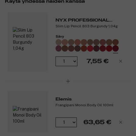
Käytä yhdessä näiden kanssa
Tuotenumero:
3056382
NYX PROFESSIONAL
Slim Lip Pencil 803 Burgundy 1,04g
MAKEUP
Sävy
7,55 €
Elemis
Frangipani Monoi Body Oil 100ml
63,65 €