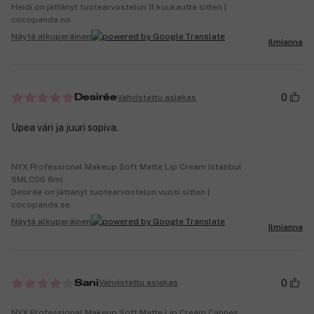
Heidi on jättänyt tuotearvostelun 11 kuukautta sitten |
cocopanda.no
Näytä alkuperäinen
Ilmianna
0
Vahvistettu asiakas
Desirée
Upea väri ja juuri sopiva.
NYX Professional Makeup Soft Matte Lip Cream Istanbul
SMLC06 8ml
Desirée on jättänyt tuotearvostelun vuosi sitten |
cocopanda.se
Näytä alkuperäinen
Ilmianna
0
Vahvistettu asiakas
Sani
NYX Professional Makeup Soft Matte Lip Cream Cannes