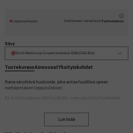
Odotetaan varastoon
Loppuunmyyty
Tuntematon
Sävy
Soft Matte Lip Cream Istanbul SMLC06 8ml
Tuotekuvaus
Ainesosat
Yksityiskohdat
Ihana sävyttävä huulivoide, joka antaa huulillesi upean
mattapintaisen lopputuloksen.
Se ei ole huulipuna eikä huulikiilto, vaan sävyttävä huulivoide!
Sametinpehmeä huulivoide levittyy vaivattomasti huulillesi ja
Sulje
antaa niille tyylikkään mattapintaisen sävyn, joka kestää
Lue lisää
pitkään. Usein mattapintaiseen viimeistelyyn tarkoitetut
huulivoiteet kuivattavat huuliasi. Soft Matte Lip Cream on
poikkeus - se kosteuttaa huuliasi tehokkaasti!