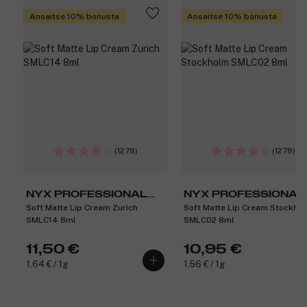
Ansaitse 10% bonusta
Ansaitse 10% bonusta
(1278)
(1278)
NYX PROFESSIONAL
NYX PROFESSIONAL
Soft Matte Lip Cream Zurich
Soft Matte Lip Cream Stockho
MAKEUP
MAKEUP
SMLC14 8ml
SMLC02 8ml
11,50 €
10,95 €
1,64 € / 1g
1,56 € / 1g