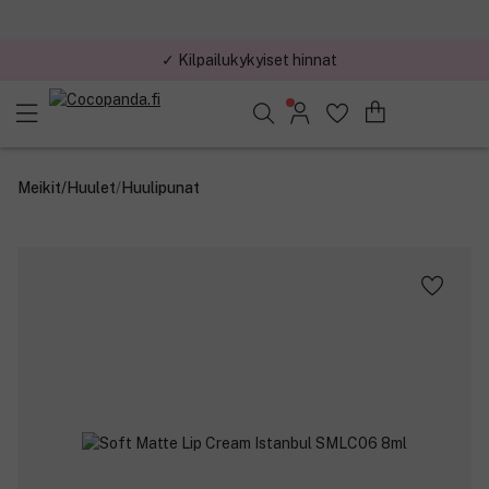
✓ Kilpailukykyiset hinnat
✓ Minimitilaus 29 €
Löydä suosikkisi 25.387 tuotteen joukosta..
Meikit
/
Huulet
/
Huulipunat