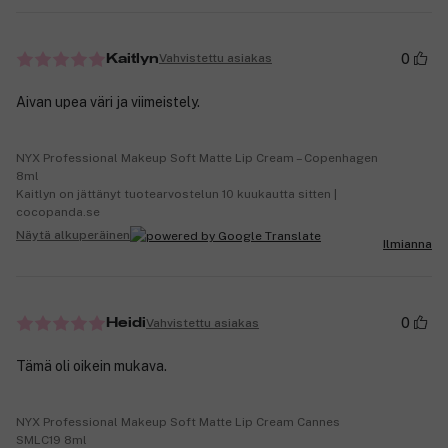
0
Vahvistettu asiakas
Kaitlyn
Aivan upea väri ja viimeistely.
NYX Professional Makeup Soft Matte Lip Cream – Copenhagen
8ml
Kaitlyn on jättänyt tuotearvostelun 10 kuukautta sitten |
cocopanda.se
Näytä alkuperäinen
Ilmianna
0
Vahvistettu asiakas
Heidi
Tämä oli oikein mukava.
NYX Professional Makeup Soft Matte Lip Cream Cannes
SMLC19 8ml