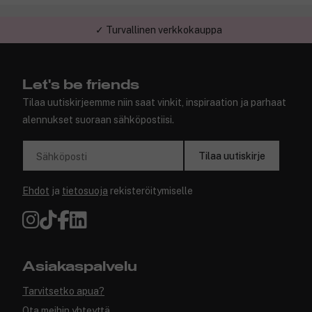
✓ Turvallinen verkkokauppa
✓ Kilpailukykyiset hinnat
Let's be friends
Tilaa uutiskirjeemme niin saat vinkit, inspiraation ja parhaat
alennukset suoraan sähköpostiisi.
Tilaa uutiskirje
Sähköposti
Ehdot
ja
tietosuoja
rekisteröitymiselle
Asiakaspalvelu
Tarvitsetko apua?
Ota meihin yhteyttä