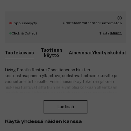
Odotetaan varastoon
Loppuunmyyty
Tuntematon
Muuta
Click & Collect
Tripla |
Tuotteen
Tuotekuvaus
Ainesosat
Yksityiskohdat
käyttö
Living Proofin Restore Conditioner on hiusten
kosteustasapainoa ylläpitävä, uudistava hoitoaine kuiville ja
vaurioituneille hiuksille. Ensimmäisen käyttökerran jälkeen
hiuksesi tuntuvat siltä kuin ne eivät olisi koskaan olleetkaan
vaurioituneet. Hoitoaine edistää hiusten kosteustasapainon
Sulje
palauttamista. Saat terveet, eheät hiukset. Hoitoaine elvyttää
välittömästi vahingoittuneita hiuskuituja siten, että hiukset
Lue lisää
tuntuvat uudistuneilta ja raikkailta. Lisäksi se hylkii likaa ja
rasvaa. Hiuksia ei niin ollen tarvitse pestä tai muotoilla usein.
Käytä yhdessä näiden kanssa
Hoitoaine sopii erityisesti kuiville ja vaurioituneille hiuksille,