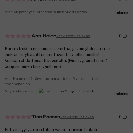
Aino on jättänyt tuotearvostelun 5 vuotta sitten
Ilmianna
0
Vahvistettu asiakas
Ann-Helen
Kaunis tuoksu ensimmäistä kertaa, ja vain yhden kerran
hiukset näyttävät huomattavan terveellisemmiltä!
Voidaan ehdottomasti suositella. (Hiustyyppini: hieno /
pohjoismainen hius, värillinen)
Ann-Helen on jättänyt tuotearvostelun 9 vuotta sitten |
cocopanda.no
Näytä alkuperäinen
Ilmianna
0
Vahvistettu asiakas
Tina Fossan
Erittäin tyytyväinen tähän vaurioituneisiin hiuksiin