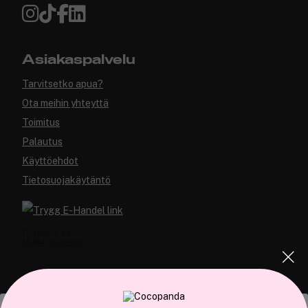
Asiakaspalvelu
Tarvitsetko apua?
Ota meihin yhteyttä
Toimitus
Palautus
Käyttöehdot
Tietosuojakäytäntö