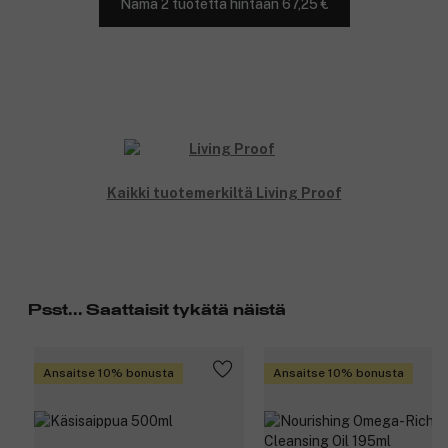
Nämä 2 tuotetta hintaan 67,25 €
Kaikki tuotemerkiltä Living Proof
Psst... Saattaisit tykätä näistä
Ansaitse 10% bonusta
Ansaitse 10% bonusta