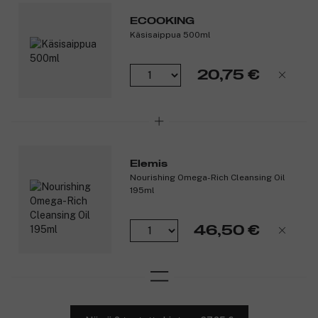
mutta myös värjätyille ja käsitellyille hiuksille.
ECOOKING
Tuotenumero:
3067822
Käsisaippua 500ml
20,75 €
Elemis
Nourishing Omega-Rich Cleansing Oil
195ml
46,50 €