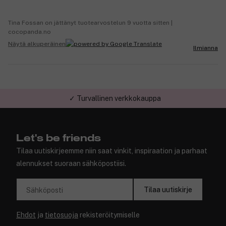
Tina Fossan on jättänyt tuotearvostelun 9 vuotta sitten |
cocopanda.no
Näytä alkuperäinen
Ilmianna
✓ Turvallinen verkkokauppa
Let's be friends
Tilaa uutiskirjeemme niin saat vinkit, inspiraation ja parhaat
alennukset suoraan sähköpostiisi.
Tilaa uutiskirje
Sähköposti
Ehdot
ja
tietosuoja
rekisteröitymiselle