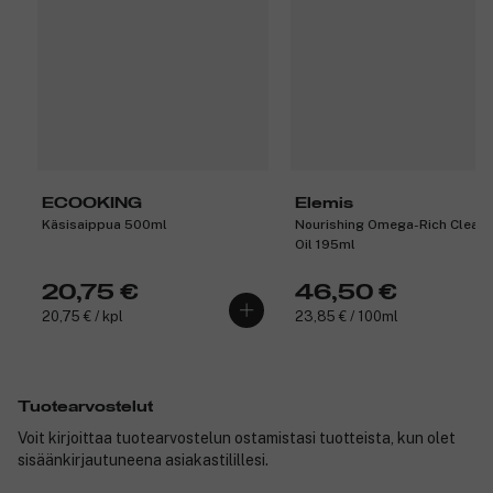
ECOOKING
Elemis
Käsisaippua 500ml
Nourishing Omega-Rich Cleans
Oil 195ml
20,75 €
46,50 €
20,75 € / kpl
23,85 € / 100ml
Tuotearvostelut
Voit kirjoittaa tuotearvostelun ostamistasi tuotteista, kun olet
sisäänkirjautuneena asiakastilillesi.