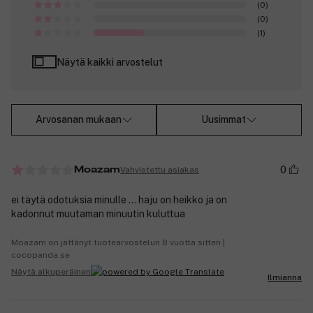
(0)
(0)
(1)
Näytä kaikki arvostelut
Arvosanan mukaan
Uusimmat
0
Vahvistettu asiakas
Moazam
ei täytä odotuksia minulle ... haju on heikko ja on
kadonnut muutaman minuutin kuluttua
Moazam on jättänyt tuotearvostelun 8 vuotta sitten |
cocopanda.se
Näytä alkuperäinen
Ilmianna