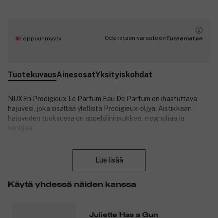
Odotetaan varastoon
Loppuunmyyty
Tuntematon
Tuotekuvaus
Ainesosat
Yksityiskohdat
NUXEn Prodigieux Le Parfum Eau De Parfum on ihastuttava
hajuvesi, joka sisältää ylellistä Prodigieux-öljyä. Aistikkaan
hajuveden tuoksussa on appelsiininkukkaa, magnoliaa ja
vaniljaa.
Sulje
NUXE on yksi Ranskan johtavista ihonhoitosarjoista. Kaikki
Lue lisää
tuotteet sisältävät ainutlaatuisia kukka- ja kasviuutteita.
Tuotenumero:
3068123
Käytä yhdessä näiden kanssa
Juliette Has a Gun