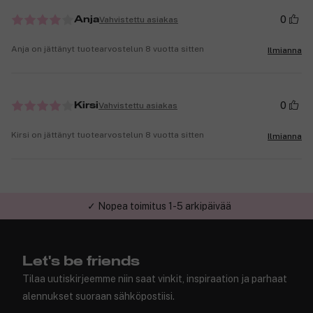
0
Vahvistettu asiakas
Anja
Anja on jättänyt tuotearvostelun 8 vuotta sitten
Ilmianna
0
Vahvistettu asiakas
Kirsi
Kirsi on jättänyt tuotearvostelun 8 vuotta sitten
Ilmianna
✓ Nopea toimitus 1-5 arkipäivää
✓ Turvallinen verkkokauppa
Let's be friends
Tilaa uutiskirjeemme niin saat vinkit, inspiraation ja parhaat
alennukset suoraan sähköpostiisi.