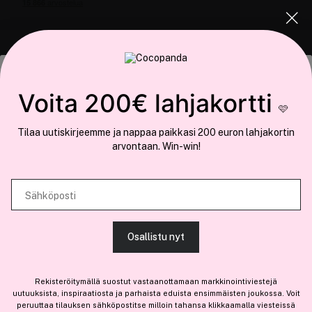
COCOPANDA.FI
Tämä sivusto käyttää evästeitä
Voita 200€ lahjakortti
Meistä
🩷
Käytämme evästeitä tarjoamamme sisällön ja mainosten
Liity jäseneksi
Tilaa uutiskirjeemme ja nappaa paikkasi 200 euron lahjakortin
räätälöimiseen, sosiaalisen median ominaisuuksien tukemiseen ja
arvontaan. Win-win!
kävijämäärämme analysoimiseen. Lisäksi jaamme sosiaalisen median,
mainosalan ja analytiikka-alan kumppaneillemme tietoja siitä, miten
käytät sivustoamme. Kumppanimme voivat yhdistää näitä tietoja muihin
Sähköposti
tietoihin, joita olet antanut heille tai joita on kerätty, kun olet käyttänyt
Olemme osa
Brandsdal Group AS
heidän palvelujaan.
Jos haluat henkilökohtaista neuvoa ammattitason hiustuotteista,
Osallistu nyt
klikkaa
tästä
.
SALLI KAIKKI EVÄSTEET
Rekisteröitymällä suostut vastaanottamaan markkinointiviestejä
uutuuksista, inspiraatiosta ja parhaista eduista ensimmäisten joukossa. Voit
peruuttaa tilauksen sähköpostitse milloin tahansa klikkaamalla viesteissä