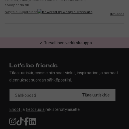
cocopanda.dk
Näytä alkuperäinen
Ilmianna
✓ Turvallinen verkkokauppa
Let's be friends
Tilaa uutiskirjeemme niin saat vinkit, inspiraation ja parhaat
alennukset suoraan sähköpostiisi.
Tilaa uutiskirje
Sähköposti
Ehdot
ja
tietosuoja
rekisteröitymiselle