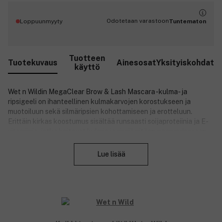
Odotetaan varastoon
Loppuunmyyty
Tuntematon
Tuotteen
Tuotekuvaus
Ainesosat
Yksityiskohdat
käyttö
Wet n Wildin MegaClear Brow & Lash Mascara -kulma- ja
ripsigeeli on ihanteellinen kulmakarvojen korostukseen ja
muotoiluun sekä silmäripsien kohottamiseen ja erotteluun.
Erittäin kirkas koostumus sisältää runsaasti soijaproteiinia ja E-
vitamiinia, jotka hoitavat kulmia ja ripsiä pitäen ne muodossaan
Sulje
koko päivän. Voit käyttää sitä sellaisenaan, kulmavärin päällä tai
ripsivärin alla.
Lue lisää
Tuotenumero:
3078450