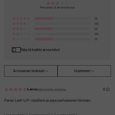
Perustuu 3 arvosteluun
(1)
(0)
(1)
(0)
(1)
Näytä kaikki arvostelut
Arvosanan mukaan
Uusimmat
0
Vahvistettu asiakas
Lena
Paras Lash Lift -ripsilleni ja jopa parhaaseen hintaan.
Lena on jättänyt tuotearvostelun 3 vuotta sitten |