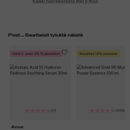
Kaikki tuotemerkiltä Wet n Wild
Psst... Saattaisit tykätä näistä
Osta 2, saat -25 % jäsenille
Ansaitse 10% bonusta
(17)
(1133)
Anua