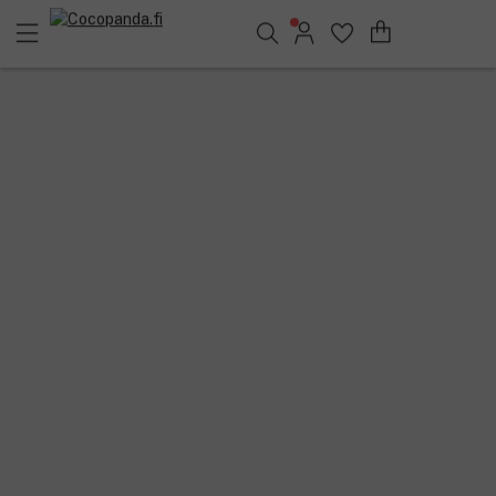
Löydä suosikkisi 25.552 tuotteen joukosta..