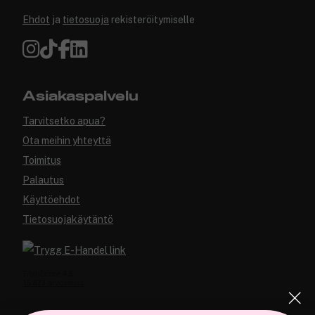
Ehdot
ja
tietosuoja
rekisteröitymiselle
Asiakaspalvelu
Tarvitsetko apua?
Ota meihin yhteyttä
Toimitus
Palautus
Käyttöehdot
Tietosuojakäytäntö