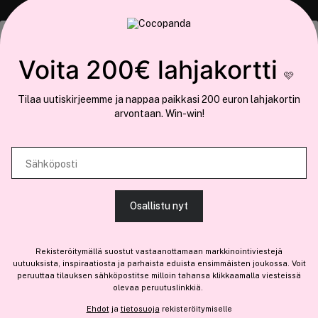
COCOPANDA.FI
Tämä sivusto käyttää evästeitä
Voita 200€ lahjakortti
Meistä
🩷
Käytämme evästeitä tarjoamamme sisällön ja mainosten
Liity jäseneksi
Tilaa uutiskirjeemme ja nappaa paikkasi 200 euron lahjakortin
räätälöimiseen, sosiaalisen median ominaisuuksien tukemiseen ja
arvontaan. Win-win!
kävijämäärämme analysoimiseen. Lisäksi jaamme sosiaalisen median,
mainosalan ja analytiikka-alan kumppaneillemme tietoja siitä, miten
käytät sivustoamme. Kumppanimme voivat yhdistää näitä tietoja muihin
Sähköposti
Olemme osa
Brandsdal Group AS
tietoihin, joita olet antanut heille tai joita on kerätty, kun olet käyttänyt
heidän palvelujaan.
Jos haluat henkilökohtaista neuvoa ammattitason hiustuotteista,
Osallistu nyt
klikkaa
tästä
.
SALLI KAIKKI EVÄSTEET
Rekisteröitymällä suostut vastaanottamaan markkinointiviestejä
uutuuksista, inspiraatiosta ja parhaista eduista ensimmäisten joukossa. Voit
peruuttaa tilauksen sähköpostitse milloin tahansa klikkaamalla viesteissä
-25%
olevaa peruutuslinkkiä.
NÄYTÄ TIEDOT
16,45 €
Ehdot
ja
tietosuoja
rekisteröitymiselle
Lisää