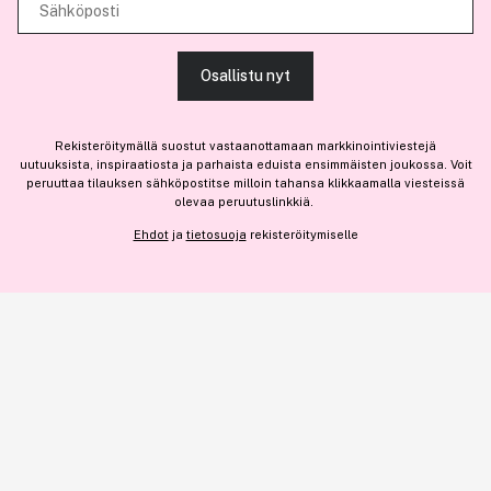
käytät sivustoamme. Kumppanimme voivat yhdistää näitä tietoja muihin
Sähköposti
Olemme osa
Brandsdal Group AS
tietoihin, joita olet antanut heille tai joita on kerätty, kun olet käyttänyt
heidän palvelujaan.
Jos haluat henkilökohtaista neuvoa ammattitason hiustuotteista,
Osallistu nyt
klikkaa
tästä
.
SALLI KAIKKI EVÄSTEET
Rekisteröitymällä suostut vastaanottamaan markkinointiviestejä
uutuuksista, inspiraatiosta ja parhaista eduista ensimmäisten joukossa. Voit
peruuttaa tilauksen sähköpostitse milloin tahansa klikkaamalla viesteissä
olevaa peruutuslinkkiä.
NÄYTÄ TIEDOT
Ehdot
ja
tietosuoja
rekisteröitymiselle