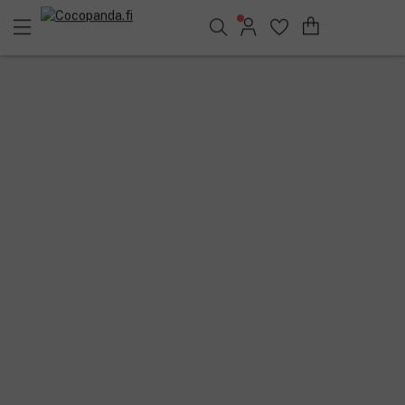
Löydä suosikkisi 25.512 tuotteen joukosta..