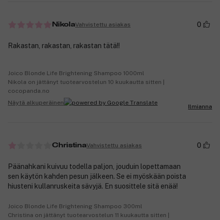
0
Vahvistettu asiakas
Nikola
Rakastan, rakastan, rakastan tätä!!
Joico Blonde Life Brightening Shampoo 1000ml
Nikola on jättänyt tuotearvostelun 10 kuukautta sitten |
cocopanda.no
Näytä alkuperäinen
Ilmianna
0
Vahvistettu asiakas
Christina
Päänahkani kuivuu todella paljon, jouduin lopettamaan
sen käytön kahden pesun jälkeen. Se ei myöskään poista
hiusteni kullanruskeita sävyjä. En suosittele sitä enää!
Joico Blonde Life Brightening Shampoo 300ml
Christina on jättänyt tuotearvostelun 11 kuukautta sitten |