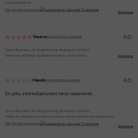
cocopanda.no
Näytä alkuperäinen
Ilmianna
0
Vahvistettu asiakas
Veera
Joico Blonde Life Brightening Shampoo 300ml
Veera on jättänyt tuotearvostelun vuosi sitten
Ilmianna
0
Vahvistettu asiakas
Heidi
En usko, että kellastuneet sävyt vaalenevat...
Joico Blonde Life Brightening Shampoo 300ml
Heidi on jättänyt tuotearvostelun vuosi sitten | cocopanda.no
Näytä alkuperäinen
Ilmianna