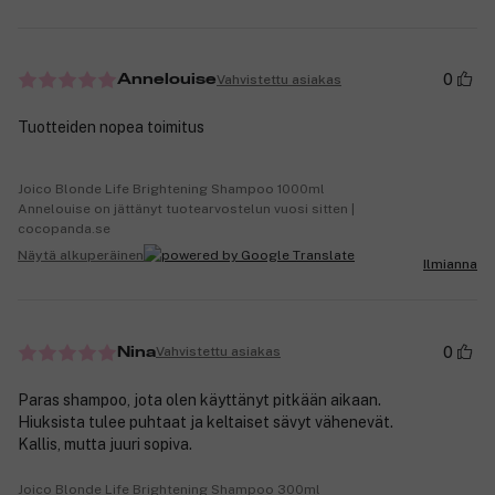
0
Vahvistettu asiakas
Annelouise
Tuotteiden nopea toimitus
Joico Blonde Life Brightening Shampoo 1000ml
Annelouise on jättänyt tuotearvostelun vuosi sitten |
cocopanda.se
Näytä alkuperäinen
Ilmianna
0
Vahvistettu asiakas
Nina
Paras shampoo, jota olen käyttänyt pitkään aikaan.
Hiuksista tulee puhtaat ja keltaiset sävyt vähenevät.
Kallis, mutta juuri sopiva.
Joico Blonde Life Brightening Shampoo 300ml