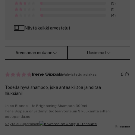
(3)
(1)
(4)
Näytä kaikki arvostelut
Arvosanan mukaan
Uusimmat
0
Vahvistettu asiakas
Irene Sippala
Todella hyvä shampoo, joka antaa kiiltoa ja hoitaa
hiuksiani!
Joico Blonde Life Brightening Shampoo 300ml
Irene Sippala on jättänyt tuotearvostelun 9 kuukautta sitten |
cocopanda.no
Näytä alkuperäinen
Ilmianna