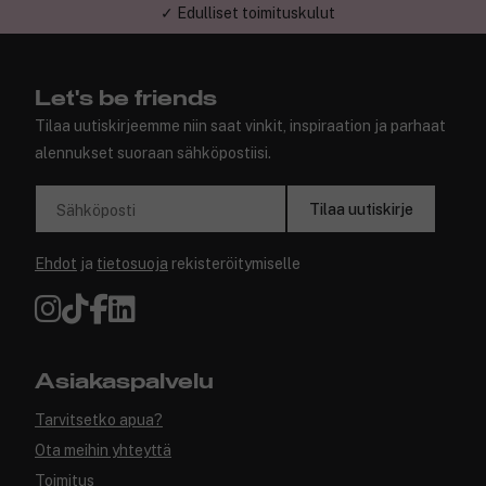
✓ Edulliset toimituskulut
Let's be friends
Tilaa uutiskirjeemme niin saat vinkit, inspiraation ja parhaat
alennukset suoraan sähköpostiisi.
Tilaa uutiskirje
Sähköposti
Ehdot
ja
tietosuoja
rekisteröitymiselle
Asiakaspalvelu
Tarvitsetko apua?
Ota meihin yhteyttä
Toimitus