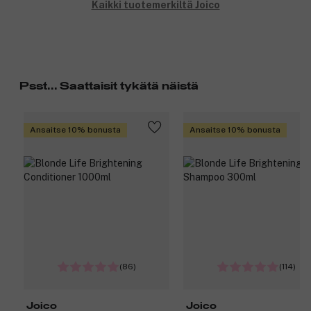
Kaikki tuotemerkiltä Joico
Psst... Saattaisit tykätä näistä
Ansaitse 10% bonusta
Ansaitse 10% bonusta
(86)
(114)
Joico
Joico