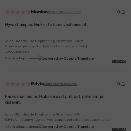
0
Vahvistettu asiakas
Monica
Hyvä shampoo. Hiuksista tulee vaaleammat.
Joico Blonde Life Brightening Shampoo 300ml
Monica on jättänyt tuotearvostelun vuosi sitten |
cocopanda.no
Näytä alkuperäinen
Ilmianna
0
Vahvistettu asiakas
Edyta
Paras shampooni. Hiukseni ovat puhtaat, pehmeät ja
kiiltävät.
Joico Blonde Life Brightening Shampoo 300ml
Edyta on jättänyt tuotearvostelun vuosi sitten | cocopanda.se
Näytä alkuperäinen
Ilmianna