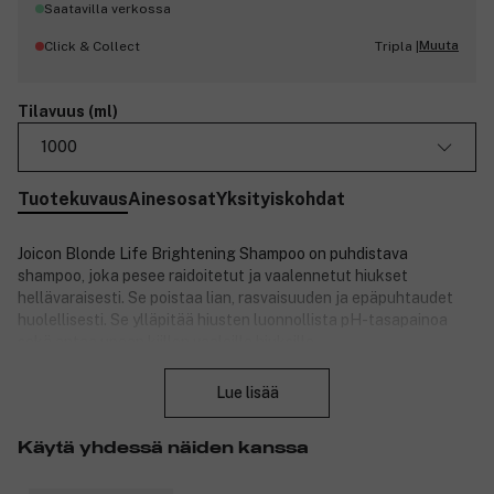
Saatavilla verkossa
Muuta
Click & Collect
Tripla |
Tilavuus (ml)
1000
Tuotekuvaus
Ainesosat
Yksityiskohdat
Joicon Blonde Life Brightening Shampoo on puhdistava
shampoo, joka pesee raidoitetut ja vaalennetut hiukset
hellävaraisesti. Se poistaa lian, rasvaisuuden ja epäpuhtaudet
huolellisesti. Se ylläpitää hiusten luonnollista pH-tasapainoa
sekä antaa upean kiillon vaaleille hiuksille.
Sulje
Tuotenumero:
3095463
Lue lisää
Käytä yhdessä näiden kanssa