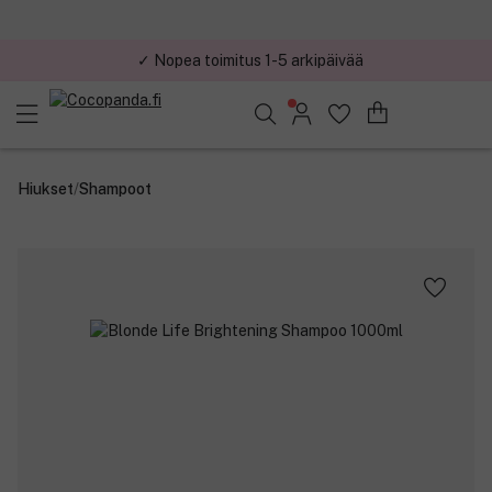
✓ Nopea toimitus 1-5 arkipäivää
Löydä suosikkisi 25.482 tuotteen joukosta..
Hiukset
/
Shampoot