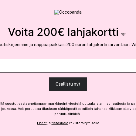
rvallinen verkkokauppa
✓ Kilpailukykyiset hi
Löydä suosikkisi 25.367 tuotteen joukosta..
Voita 200€ lahjakortti
🩷
uutiskirjeemme ja nappaa paikkasi 200 euron lahjakortin arvontaan. W
Ansaitse 3,65 € bonusta
Lancôme
Osallistu nyt
Gel Éclat Gentle Cleansing
(5)
Lue tuotearvosteluja (4)
llä suostut vastaanottamaan markkinointiviestejä uutuuksista, inspiraatiosta ja pa
joukossa. Voit peruuttaa tilauksen sähköpostitse milloin tahansa klikkaamalla vie
Vain 1 varastossa
peruutuslinkkiä.
36,25 €
Ehdot
ja
tietosuoja
rekisteröitymiselle
29,00 € / 100ml