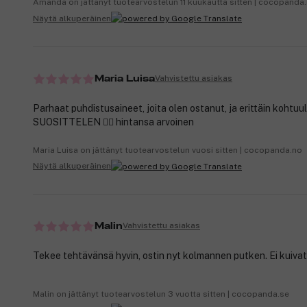
Amanda on jättänyt tuotearvostelun 11 kuukautta sitten | cocopanda
Näytä alkuperäinen
Vahvistettu asiakas
Maria Luisa
Parhaat puhdistusaineet, joita olen ostanut, ja erittäin kohtuull
SUOSITTELEN 👌🏼 hintansa arvoinen
Maria Luisa on jättänyt tuotearvostelun vuosi sitten | cocopanda.no
Näytä alkuperäinen
Vahvistettu asiakas
Malin
Tekee tehtävänsä hyvin, ostin nyt kolmannen putken. Ei kuivat
Malin on jättänyt tuotearvostelun 3 vuotta sitten | cocopanda.se