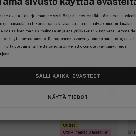
Tämä sivusto käyttää evästeit
mme evästeitä tarjoamamme sisällön ja mainosten räätälöimiseen, sosiaal
(4)
(0)
n ominaisuuksien tukemiseen ja kävijämäärämme analysoimiseen. Lisäksi
(1)
e sosiaalisen median, mainosalan ja analytiikka-alan kumppaneillemme tie
(0)
 miten käytät sivustoamme. Kumppanimme voivat yhdistää näitä tietoja muih
(0)
(10)
hin, joita olet antanut heille tai joita on kerätty, kun olet käyttänyt heidän
ujaan.
Lancôme
La
Crème Mousse Confort
Eff
Cleansing Foam Dry Skin 125
Con
SALLI KAIKKI EVÄSTEET
ml
15m
30,55 €
3
24,44 € / 100ml
266
NÄYTÄ TIEDOT
0
-29%
-3
Outlet
Ota 4, maksa 3 jäsenille