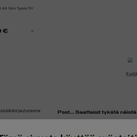
5 All Skin Types 50
 €
Kaik
t sisäänkirjautuneena
Psst... Saattaisit tykätä näistä
Ansaitse 3,10 € bonusta
An