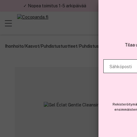
✓ Nopea toimitus 1-5 arkipäivää
✓ Tu
Tilaa 
Ihonhoito
/
Kasvot
/
Puhdistustuotteet
/
Puhdistusgeelit
Sähköposti
Rekisteröitymä
ensimmäisten 