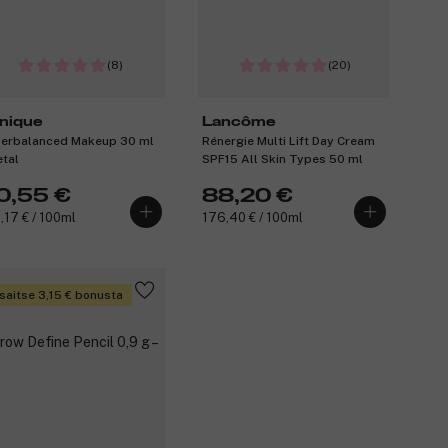
(8)
(20)
inique
Lancôme
erbalanced Makeup 30 ml
Rénergie Multi Lift Day Cream
etal
SPF15 All Skin Types 50 ml
0,55 €
88,20 €
,17 € / 100ml
176,40 € / 100ml
saitse 3,15 € bonusta