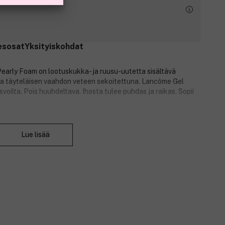
esosat
Yksityiskohdat
early Foam on lootuskukka- ja ruusu-uutetta sisältävä
ja täyteläisen vaahdon veteen sekoitettuna. Lancôme Gel
oilta. Pois huuhdeltava. Ihosta tulee puhdas ja raikas. Sopii
Sulje
Lue lisää