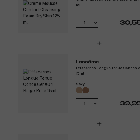
ml
30,5
Lancôme
Effacernes Longue Tenue Conceale
15ml
Sävy
39,9