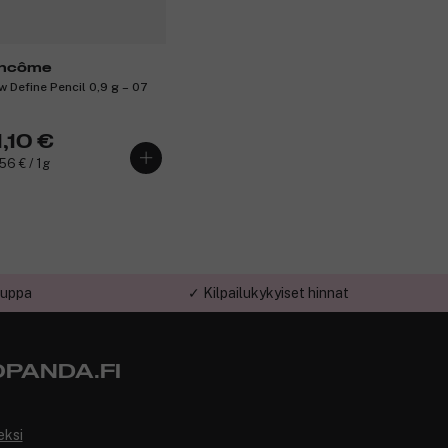
ncôme
w Define Pencil 0,9 g – 07
,10 €
56 € / 1g
auppa
✓ Kilpailukykyiset hinnat
PANDA.FI
eksi