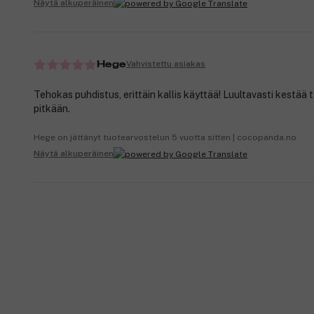
Näytä alkuperäinen
Vahvistettu asiakas
Hege
Tehokas puhdistus, erittäin kallis käyttää! Luultavasti kestää
pitkään.
Hege on jättänyt tuotearvostelun 5 vuotta sitten | cocopanda.no
Näytä alkuperäinen