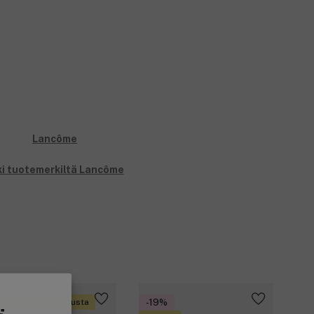
ki tuotemerkiltä Lancôme
saitse 4,00 € bonusta
-19%