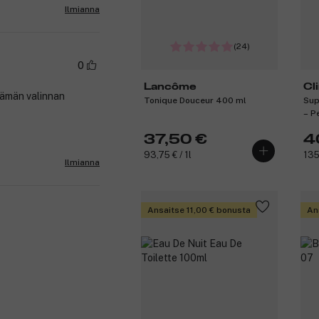
Ilmianna
(24)
0
Lancôme
Cl
 tämän valinnan
Tonique Douceur 400 ml
Sup
– P
37,50 €
4
93,75 € / 1l
135
Ilmianna
Ansaitse 11,00 € bonusta
An