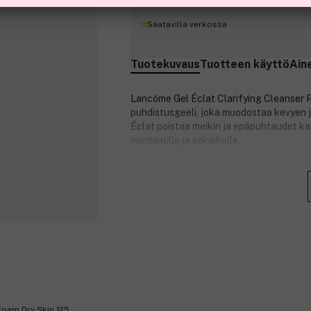
Saatavilla verkossa
Tuotekuvaus
Tuotteen käyttö
Ain
Lancôme Gel Éclat Clarifying Cleanser P
puhdistusgeeli, joka muodostaa kevyen 
Éclat poistaa meikin ja epäpuhtaudet kasv
normaalille ja sekaiholle.
Tuotenumero:
3101496
oam Dry Skin 125