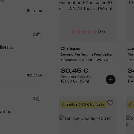
.no
Ilmianna
(33)
0
iset👍🏼
Clinique
La
Beyond Perfecting Foundation
Tei
+ Concealer 30 ml ─ WN 76
Pra
Toasted Wheat
30,45 €
3
Ilmianna
Aiemmin 42,90 €
Aie
101,50 € / 100ml
114
0
Ansaitse 3,75 € bonusta
An
a ihoa.