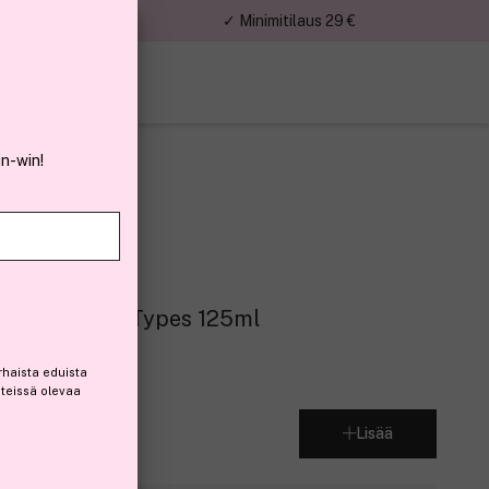
nnat
✓ Minimitilaus 29 €
in-win!
 Gel All Skin Types 125ml
rhaista eduista
steissä olevaa
Lisää