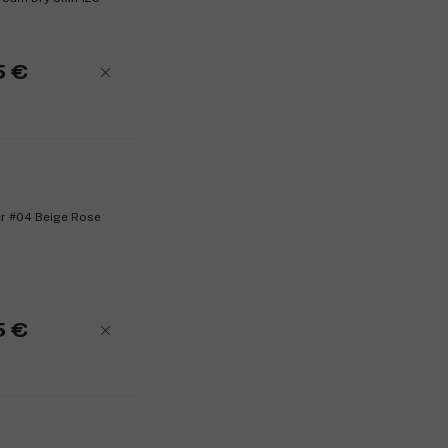
5 €
r #04 Beige Rose
5 €