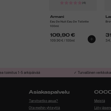
(4)
Armani
La
Eau De Nuit Eau De Toilette
Bro
100ml
109,90 €
31
109,90 € / 100ml
34,
a toimitus 1-5 arkipäivää
✓ Turvallinen verkkok
Asiakaspalvelu
COCO
Tarvitsetko apua?
Meistä
Ota meihin yhteyttä
Liity jäsen