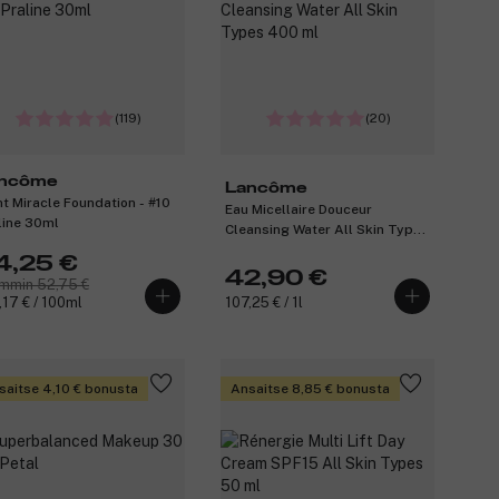
(119)
(20)
ncôme
Lancôme
nt Miracle Foundation - #10
Eau Micellaire Douceur
line 30ml
Cleansing Water All Skin Types
400 ml
4,25 €
42,90 €
mmin 52,75 €
,17 € / 100ml
107,25 € / 1l
saitse 4,10 € bonusta
Ansaitse 8,85 € bonusta