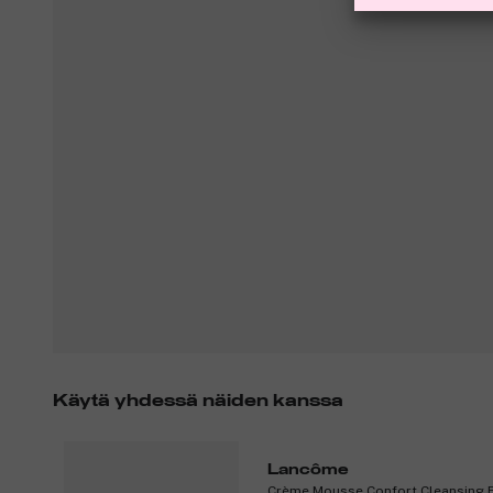
Käytä yhdessä näiden kanssa
Lancôme
Crème Mousse Confort Cleansing F